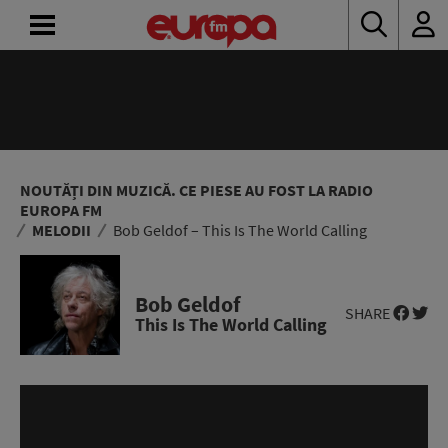
ACASĂ
ȘTIRI
RADIO
NOUTĂȚI DIN MUZICĂ. CE PIESE AU FOST LA RADIO
EUROPA FM
MELODII
Bob Geldof – This Is The World Calling
CONCURSURI
PODCAST
Bob Geldof
SHARE
This Is The World Calling
ASCULTĂ
LIVE