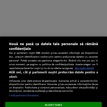
Nouă ne pasă ca datele tale personale să rămână
confidențiale
Noi și partenerii noștri
585
stocăm și/sau accesăm informații pe dispozitivul
dvs., precum identificatorii cookie unici pentru prelucrarea datelor cu caracter
personal. Puteți accepta sau gestiona alegerile dvs. făcând clic mai jos sau în
orice moment, pe pagina cu politica de confidențialitate. Aceste alegeri vor fi
raportate partenerilor noștri și nu vă vor afecta navigarea.
Mai multe detalii
Atât noi, cât și partenerii noștri prelucrăm datele pentru a
oferi:
Utilizarea unor date precise de geolocație. Scanarea activă a caracteristicilor
dispozitivului pentru identificare. Stocarea și/sau accesarea informațiilor de pe
un dispozitiv. Publicitate și conținut personalizat, măsurători ale publicității și
de conținut, cercetarea audienței și dezvoltarea serviciilor.
Setări:
Listă parteneri (furnizori)
Ascultă Europa FM în aplicație
Dark
×
Instalează
Radio live, podcasturi, știri și alerte
ACCEPT TOATE