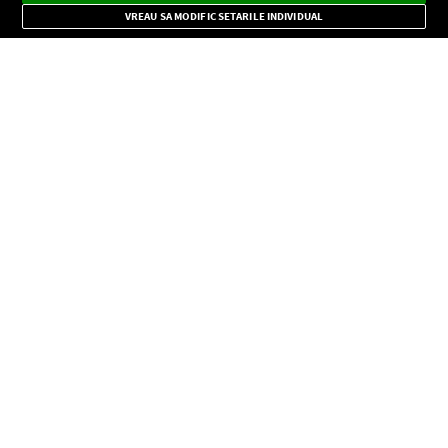
Mode
importante.
VREAU SA MODIFIC SETARILE INDIVIDUAL
CONFIDENŢIALITATE
Copyright © Europa FM. Toate drepturile rezervate. 2026
SOCIAL
INFORMAŢII