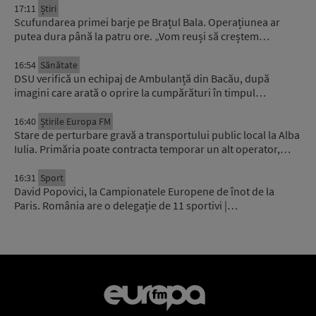
17:11
Știri
Scufundarea primei barje pe Brațul Bala. Operațiunea ar
putea dura până la patru ore. „Vom reuși să creștem…
16:54
Sănătate
DSU verifică un echipaj de Ambulanță din Bacău, după
imagini care arată o oprire la cumpărături în timpul…
16:40
Știrile Europa FM
Stare de perturbare gravă a transportului public local la Alba
Iulia. Primăria poate contracta temporar un alt operator,…
16:31
Sport
David Popovici, la Campionatele Europene de înot de la
Paris. România are o delegație de 11 sportivi |…