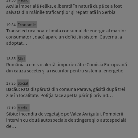
19:58
Mediu
Acvila imperială Feliks, eliberată în natură după ce a fost
salvată din mâinile traficanților și repatriată în Serbia
19:34
Economie
Transelectrica poate limita consumul de energie al marilor
consumatori, dacă apare un deficit în sistem. Guvernul a
adoptat…
18:35
Știri
România a emis o alertă timpurie către Comisia Europeană
din cauza secetei și a riscurilor pentru sistemul energetic
17:35
Social
Bacău: Fata dispărută din comuna Parava, găsită după trei
zile în localitate. Poliția face apel la părinți privind…
17:19
Mediu
Sibiu: Incendiu de vegetație pe Valea Avrigului. Pompierii
intervin cu două autospeciale de stingere și o autospecială
de…