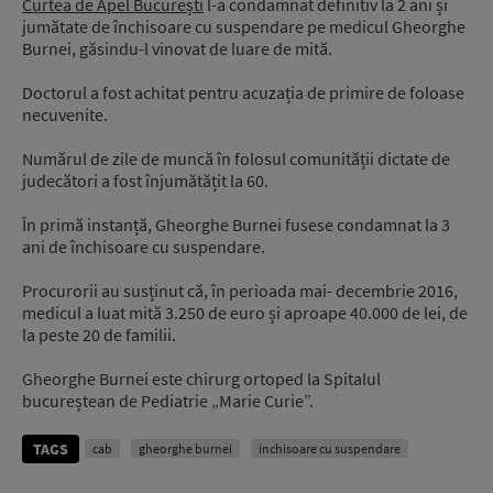
Curtea de Apel București
l-a condamnat definitiv la 2 ani și
jumătate de închisoare cu suspendare pe medicul Gheorghe
Burnei, găsindu-l vinovat de luare de mită.
Doctorul a fost achitat pentru acuzația de primire de foloase
necuvenite.
Numărul de zile de muncă în folosul comunității dictate de
judecători a fost înjumătățit la 60.
În primă instanță, Gheorghe Burnei fusese condamnat la 3
ani de închisoare cu suspendare.
Procurorii au susținut că, în perioada mai- decembrie 2016,
medicul a luat mită 3.250 de euro și aproape 40.000 de lei, de
la peste 20 de familii.
Gheorghe Burnei este chirurg ortoped la Spitalul
bucureștean de Pediatrie „Marie Curie”.
TAGS
cab
gheorghe burnei
inchisoare cu suspendare