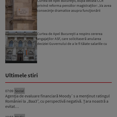
Curtea de Apel Bucureşti, după decizia CCR
privind reforma pensiilor magistraților: „Va avea
consecinţe dramatice asupra funcţionării
sistemului judic...
Curtea de Apel București a respins cererea
angajaților ASF, care solicitaseră anularea
deciziei Guvernului de a le fi tăiate salariile cu
30%
Ultimele stiri
07:09
Social
Agenția de evaluare financiară Moody`s a menținut ratingul
României la „Baa3”, cu perspectivă negativă. Țara noastră a
evitat…