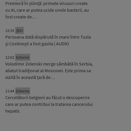
Premieră în știință: primele virusuri create
cu AI, care ar putea ucide unele bacterii, au
fost create de…
12:16
Știri
Persoana dată dispărută în mare între Tuzla
și Costinești a fost gasita | AUDIO
12:02
Externe
Volodimir Zelenski merge sâmbătă în Serbia,
aliatul tradițional al Moscovei. Este prima sa
vizită în această țară de…
11:44
Externe
Cercetătorii belgieni au făcut o descoperire
care ar putea contribui la tratarea cancerului
hepatic