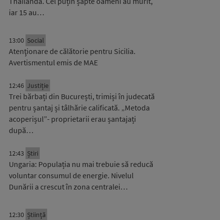
Thailanda. Cel puțin șapte oameni au murit,
iar 15 au…
13:00
Social
Atenţionare de călătorie pentru Sicilia.
Avertismentul emis de MAE
12:46
Justiție
Trei bărbați din București, trimiși în judecată
pentru șantaj și tâlhărie calificată. „Metoda
acoperișul”- proprietarii erau șantajați
după…
12:43
Știri
Ungaria: Populația nu mai trebuie să reducă
voluntar consumul de energie. Nivelul
Dunării a crescut în zona centralei…
12:30
Știinţă