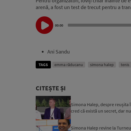
Pentru organizatori, loviți chiar înainte de 
arenă, a fost un test de trecut pentru a tran
Audio
00:00
Player
Ani Sandu
TAGS
emma răducanu
simona halep
tenis
CITEȘTE ȘI
Simona Halep, despre reușita în 
cred că există un secret, dar nu 
Simona Halep revine la Turneul