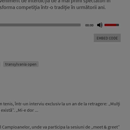
eveniment de interdicția de a mai primi spectatori în
sforma competiția într-o tradiție în următorii ani.
Use
00:00
Up/Down
Arrow
EMBED CODE
keys
to
increase
or
transylvania open
decrease
volume.
tenis, într-un interviu exclusiv la un an de la retragere: „Mulți
există”. „Mi-e dor ...
 Campioanelor, unde va participa la sesiuni de „meet & greet”