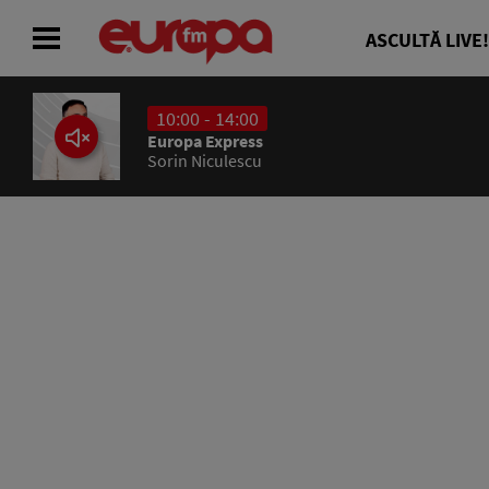
ASCULTĂ LIVE!
10:00 - 14:00
ACASĂ
Europa Express
Sorin Niculescu
ȘTIRI
RADIO
CONCURSURI
PODCAST
ASCULTĂ LIVE