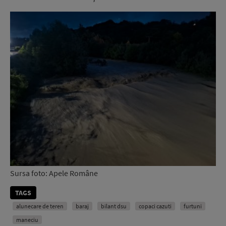
Sursa foto: Apele Române
TAGS
alunecare de teren
baraj
bilant dsu
copaci cazuti
furtuni
maneciu