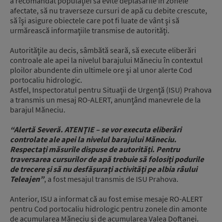
a recomandat populaţiei să evite deplasările în zonele
afectate, să nu traverseze cursuri de apă cu debite crescute,
să îşi asigure obiectele care pot fi luate de vânt şi să
urmărească informaţiile transmise de autorităţi.
Autorităţile au decis, sâmbătă seară, să execute eliberări
controale ale apei la nivelul barajului Măneciu în contextul
ploilor abundente din ultimele ore şi al unor alerte Cod
portocaliu hidrologic.
Astfel, Inspectoratul pentru Situaţii de Urgenţă (ISU) Prahova
a transmis un mesaj RO-ALERT, anunţând manevrele de la
barajul Măneciu.
“Alertă Severă. ATENŢIE – se vor executa eliberări
controlate ale apei la nivelul barajului Măneciu.
Respectaţi măsurile dispuse de autorităţi. Pentru
traversarea cursurilor de apă trebuie să folosiţi podurile
de trecere şi să nu desfăşuraţi activităţi pe albia râului
Teleajen”
, a fost mesajul transmis de ISU Prahova.
Anterior, ISU a informat că au fost emise mesaje RO-ALERT
pentru Cod portocaliu hidrologic pentru zonele din amonte
de acumularea Măneciu şi de acumularea Valea Doftanei.