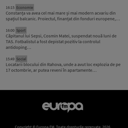
16:15
Economie
Constanța va avea cel mai mare și mai modern acvariu din
spațiul balcanic. Proiectul, finanțat din fonduri europene,…
16:00
Sport
Căpitanul lui Sepsi, Cosmin Matei, suspendat nouă luni de
TAS. Fotbalistul a fost depistat pozitiv la controlul
antidoping…
15:49
Social
Locatarii blocului din Rahova, unde a avut loc explozia de pe
17 octombrie, ar putea reveni în apartamente…
Copyright © Europa FM. Toate drepturile rezervate. 2026