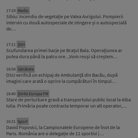
17:19
Mediu
Sibiu: Incendiu de vegetație pe Valea Avrigului. Pompierii
intervin cu două autospeciale de stingere și o autospecială
de…
17:11
Știri
Scufundarea primei barje pe Brațul Bala. Operațiunea ar
putea dura până la patru ore. „Vom reuși să creștem…
16:54
Sănătate
DSU verifică un echipaj de Ambulanță din Bacău, după
imagini care arată o oprire la cumpărături în timpul…
16:40
Știrile Europa FM
Stare de perturbare gravă a transportului public local la Alba
Iulia. Primăria poate contracta temporar un alt operator,…
16:31
Sport
David Popovici, la Campionatele Europene de înot de la
Paris. România are o delegație de 11 sportivi |…