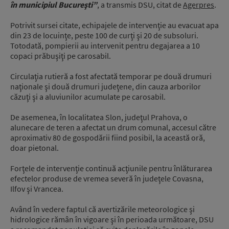
în municipiul Bucureşti”
, a transmis DSU, citat de
Agerpres
.
Potrivit sursei citate, echipajele de intervenţie au evacuat apa
din 23 de locuinţe, peste 100 de curţi şi 20 de subsoluri.
Totodată, pompierii au intervenit pentru degajarea a 10
copaci prăbuşiţi pe carosabil.
Circulaţia rutieră a fost afectată temporar pe două drumuri
naţionale şi două drumuri judeţene, din cauza arborilor
căzuţi şi a aluviunilor acumulate pe carosabil.
De asemenea, în localitatea Slon, judeţul Prahova, o
alunecare de teren a afectat un drum comunal, accesul către
aproximativ 80 de gospodării fiind posibil, la această oră,
doar pietonal.
Forţele de intervenţie continuă acţiunile pentru înlăturarea
efectelor produse de vremea severă în judeţele Covasna,
Ilfov şi Vrancea.
Având în vedere faptul că avertizările meteorologice şi
hidrologice rămân în vigoare şi în perioada următoare, DSU