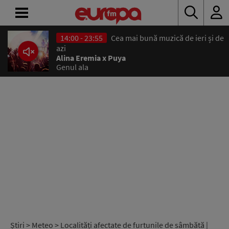
14:00 - 23:55
Cea mai bună muzică de ieri și de
ACASĂ
azi
Alina Eremia x Puya
Genul ala
ȘTIRI
RADIO
CONCURSURI
PODCAST
ASCULTĂ
LIVE
Știri
>
Meteo
> Localități afectate de furtunile de sâmbătă |