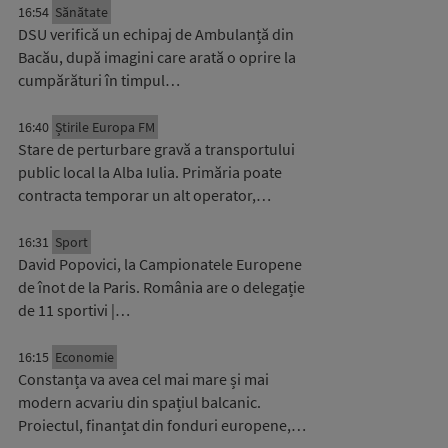
16:54
Sănătate
DSU verifică un echipaj de Ambulanță din
Bacău, după imagini care arată o oprire la
cumpărături în timpul…
16:40
Știrile Europa FM
Stare de perturbare gravă a transportului
public local la Alba Iulia. Primăria poate
contracta temporar un alt operator,…
16:31
Sport
David Popovici, la Campionatele Europene
de înot de la Paris. România are o delegație
de 11 sportivi |…
16:15
Economie
Constanța va avea cel mai mare și mai
modern acvariu din spațiul balcanic.
Proiectul, finanțat din fonduri europene,…