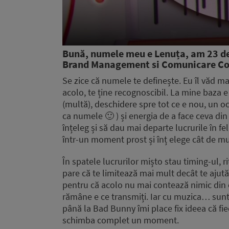
Bună, numele meu e Lenuța, am 23 de 
Brand Management si Comunicare Cor
Se zice că numele te definește. Eu îl văd m
acolo, te ține recognoscibil. La mine baza e s
(multă), deschidere spre tot ce e nou, un och
ca numele 🙂 ) și energia de a face ceva din 
înțeleg și să dau mai departe lucrurile în f
într-un moment prost și înț elege cât de mul
În spatele lucrurilor mișto stau timing-ul, r
pare că te limitează mai mult decât te ajută
pentru că acolo nu mai contează nimic din ext
rămâne e ce transmiți. Iar cu muzica… sunt p
până la Bad Bunny îmi place fix ideea că fiec
schimba complet un moment.