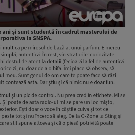
ani și sunt studentă în cadrul masterului de
porativa la SNSPA.
ai mult ca pe mirosul de bază al unui parfum. E mereu
implă, autentică. În rest, vin straturile: curiozitate
i destul de atent la detalii (fecioară la fel de autentică
orice zi, nu doar de a o bifa. Îmi place să observ, să
elul meu. Sunt genul de om care te poate face să râzi
t contează asta. Dar știu și că nimic nu e doar fun.
itmul și un pic de control. Nu prea cred în etichete. Mi se
. Și poate de asta radio-ul mi se pare un loc mișto,
erior. Ești doar o voce în căștile cuiva și tot ce
este tot și nu încerc să aleg. De la O-Zone la Sting și
are stil spune altceva și că o piesă potrivită poate