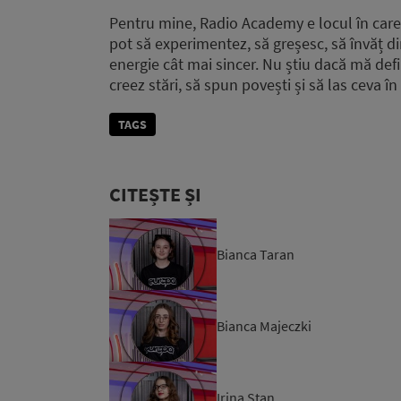
Pentru mine, Radio Academy e locul în care 
pot să experimentez, să greșesc, să învăț di
energie cât mai sincer. Nu știu dacă mă defi
creez stări, să spun povești și să las ceva 
TAGS
CITEȘTE ȘI
Bianca Taran
Bianca Majeczki
Irina Stan