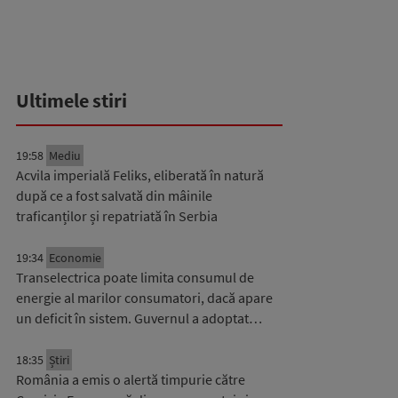
Ultimele stiri
19:58
Mediu
Acvila imperială Feliks, eliberată în natură
după ce a fost salvată din mâinile
traficanților și repatriată în Serbia
19:34
Economie
Transelectrica poate limita consumul de
energie al marilor consumatori, dacă apare
un deficit în sistem. Guvernul a adoptat…
18:35
Știri
România a emis o alertă timpurie către