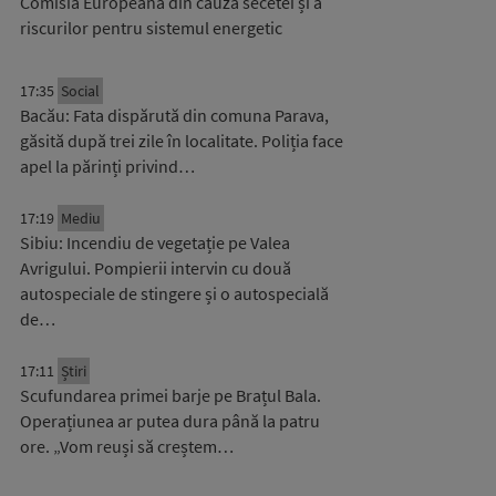
Comisia Europeană din cauza secetei și a
riscurilor pentru sistemul energetic
17:35
Social
Bacău: Fata dispărută din comuna Parava,
găsită după trei zile în localitate. Poliția face
apel la părinți privind…
17:19
Mediu
Sibiu: Incendiu de vegetație pe Valea
Avrigului. Pompierii intervin cu două
autospeciale de stingere și o autospecială
de…
17:11
Știri
Scufundarea primei barje pe Brațul Bala.
Operațiunea ar putea dura până la patru
ore. „Vom reuși să creștem…