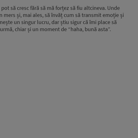
pot să cresc fără să mă forțez să fiu altcineva. Unde
n mers și, mai ales, să învăț cum să transmit emoție și
nește un singur lucru, dar știu sigur că îmi place să
în urmă, chiar și un moment de “haha, bună asta”.