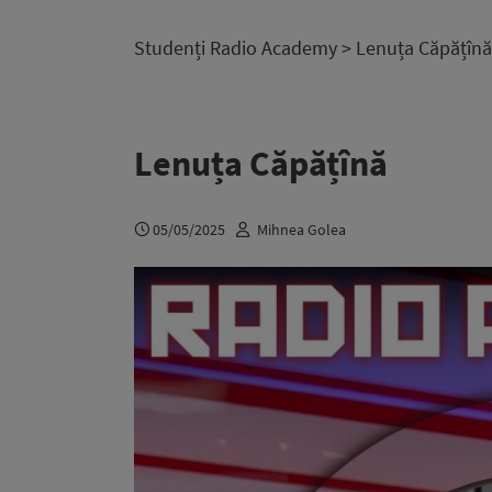
Studenți Radio Academy
> Lenuța Căpățînă
Lenuța Căpățînă
05/05/2025
Mihnea Golea