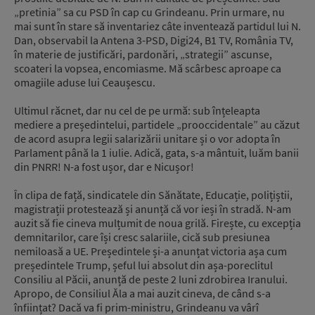
„pretinia” sa cu PSD în cap cu Grindeanu. Prin urmare, nu
mai sunt în stare să inventariez câte inventează partidul lui N.
Dan, observabil la Antena 3-PSD, Digi24, B1 TV, România TV,
în materie de justificări, pardonări, „strategii” ascunse,
scoateri la vopsea, encomiasme. Mă scârbesc aproape ca
omagiile aduse lui Ceaușescu.
Ultimul răcnet, dar nu cel de pe urmă: sub înțeleapta
mediere a președintelui, partidele „prooccidentale” au căzut
de acord asupra legii salarizării unitare și o vor adopta în
Parlament până la 1 iulie. Adică, gata, s-a mântuit, luăm banii
din PNRR! N-a fost ușor, dar e Nicușor!
În clipa de față, sindicatele din Sănătate, Educație, polițiștii,
magistrații protestează și anunță că vor ieși în stradă. N-am
auzit să fie cineva mulțumit de noua grilă. Firește, cu excepția
demnitarilor, care își cresc salariile, cică sub presiunea
nemiloasă a UE. Președintele și-a anunțat victoria așa cum
președintele Trump, șeful lui absolut din așa-poreclitul
Consiliu al Păcii, anunță de peste 2 luni zdrobirea Iranului.
Apropo, de Consiliul Ăla a mai auzit cineva, de când s-a
înființat? Dacă va fi prim-ministru, Grindeanu va vârî