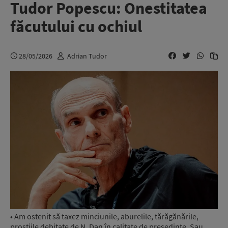
Tudor Popescu: Onestitatea
făcutului cu ochiul
28/05/2026
Adrian Tudor
• Am ostenit să taxez minciunile, aburelile, tărăgănările,
prostiile debitate de N. Dan în calitate de președinte. Sau