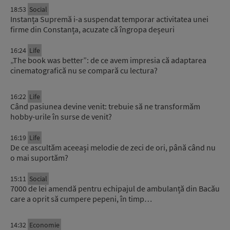
18:53
Social
Instanța Supremă i-a suspendat temporar activitatea unei
firme din Constanța, acuzate că îngropa deșeuri
16:24
Life
„The book was better”: de ce avem impresia că adaptarea
cinematografică nu se compară cu lectura?
16:22
Life
Când pasiunea devine venit: trebuie să ne transformăm
hobby-urile în surse de venit?
16:19
Life
De ce ascultăm aceeași melodie de zeci de ori, până când nu
o mai suportăm?
15:11
Social
7000 de lei amendă pentru echipajul de ambulanță din Bacău
care a oprit să cumpere pepeni, în timp…
14:32
Economie