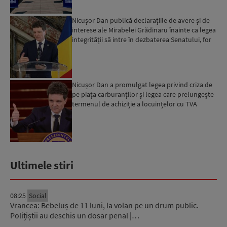
Nicușor Dan publică declarațiile de avere și de
interese ale Mirabelei Grădinaru înainte ca legea
integrității să intre în dezbaterea Senatului, for
d...
Nicușor Dan a promulgat legea privind criza de
pe piața carburanților și legea care prelungește
termenul de achiziție a locuințelor cu TVA
redus...
Ultimele stiri
08:25
Social
Vrancea: Bebeluș de 11 luni, la volan pe un drum public.
Polițiștii au deschis un dosar penal |…