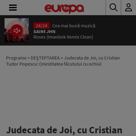
24/24
Cea mai bună muzică
ACASĂ
SAINt JHN
Roses (Imanbek Remix Clean)
ȘTIRI
RADIO
Programe
>
DEŞTEPTAREA
> Judecata de Joi, cu Cristian
Tudor Popescu: Onestitatea făcutului cu ochiul
CONCURSURI
PODCAST
ASCULTĂ
LIVE
Judecata de Joi, cu Cristian