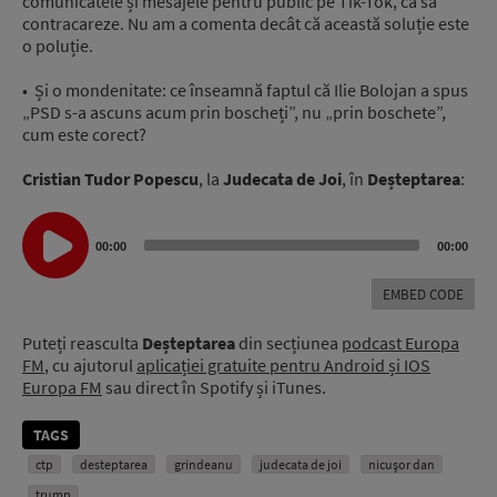
comunicatele și mesajele pentru public pe Tik-Tok, ca să
contracareze. Nu am a comenta decât că această soluție este
o poluție.
• Și o mondenitate: ce înseamnă faptul că Ilie Bolojan a spus
„PSD s-a ascuns acum prin boscheți”, nu „prin boschete”,
cum este corect?
Cristian Tudor Popescu
, la
Judecata de Joi
, în
Deșteptarea
:
Audio
Player
00:00
00:00
EMBED CODE
Puteți reasculta
Deșteptarea
din secțiunea
podcast Europa
FM
, cu ajutorul
aplicației gratuite pentru Android și IOS
Europa FM
sau direct în Spotify și iTunes.
TAGS
ctp
desteptarea
grindeanu
judecata de joi
nicușor dan
trump