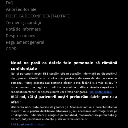
FAQ
Valori editoriale
POLITICA DE CONFIDENŢIALITATE
Termeni şi condiţii
Notă de Informare
Despre cookies
Regulament general
GDPR
Contact
Nouă ne pasă ca datele tale personale să rămână
Descarcă gratuit aplicaţia Europa FM pentru smartphone:
confidențiale
Noi și partenerii noștri
585
stocăm și/sau accesăm informații pe dispozitivul
dvs., precum identificatorii cookie unici pentru prelucrarea datelor cu caracter
personal. Puteți accepta sau gestiona alegerile dvs. făcând clic mai jos sau în
orice moment, pe pagina cu politica de confidențialitate. Aceste alegeri vor fi
raportate partenerilor noștri și nu vă vor afecta navigarea.
Mai multe detalii
Atât noi, cât și partenerii noștri prelucrăm datele pentru a
oferi:
Utilizarea unor date precise de geolocație. Scanarea activă a caracteristicilor
dispozitivului pentru identificare. Stocarea și/sau accesarea informațiilor de pe
un dispozitiv. Publicitate și conținut personalizat, măsurători ale publicității și
de conținut, cercetarea audienței și dezvoltarea serviciilor.
Setări:
Listă parteneri (furnizori)