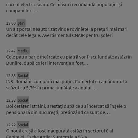
curent electric seara. Ce măsuri recomandă populației și
companiilor |…
13:00
Știri
Un alt portal neautorizat vinde roviniete la prețuri mai mari
decât cele legale. Avertismentul CNAIR pentru șoferi
12:47
Mediu
Cele patru barje încărcate cu piatră vor fi scufundate astăzi în
Dunăre, după ce ieri intervenția a fost…
12:33
Social
INS: Românii cumpără mai puțin. Comerțul cu amănuntul a
scăzut cu 5,7% în prima jumătate a anului |…
12:33
Social
Doi cetățeni străini, arestați după ce au încercat să înșele o
pensionară din București, pretinzând că sunt de…
12:22
Social
O nouă creșă a fost inaugurată astăzi în sectorul 6 al
Capitalei. Cseke Attila: Suntem la a 96-a…