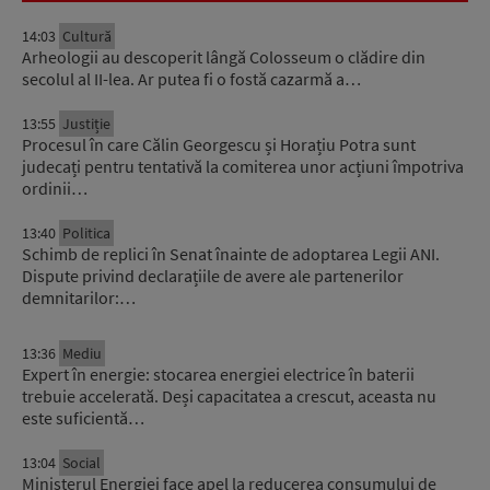
14:03
Cultură
Arheologii au descoperit lângă Colosseum o clădire din
secolul al II-lea. Ar putea fi o fostă cazarmă a…
13:55
Justiție
Procesul în care Călin Georgescu și Horațiu Potra sunt
judecați pentru tentativă la comiterea unor acțiuni împotriva
ordinii…
13:40
Politica
Schimb de replici în Senat înainte de adoptarea Legii ANI.
Dispute privind declarațiile de avere ale partenerilor
demnitarilor:…
13:36
Mediu
Expert în energie: stocarea energiei electrice în baterii
trebuie accelerată. Deși capacitatea a crescut, aceasta nu
este suficientă…
13:04
Social
Ministerul Energiei face apel la reducerea consumului de