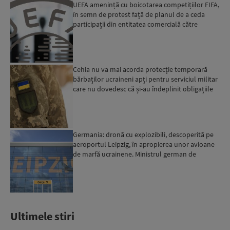
UEFA amenință cu boicotarea competițiilor FIFA,
în semn de protest față de planul de a ceda
participații din entitatea comercială către
investitori pr...
Cehia nu va mai acorda protecție temporară
bărbaților ucraineni apți pentru serviciul militar
care nu dovedesc că și-au îndeplinit obligațiile
militar...
Germania: dronă cu explozibili, descoperită pe
aeroportul Leipzig, în apropierea unor avioane
de marfă ucrainene. Ministrul german de
Interne: „Avem d...
Ultimele stiri