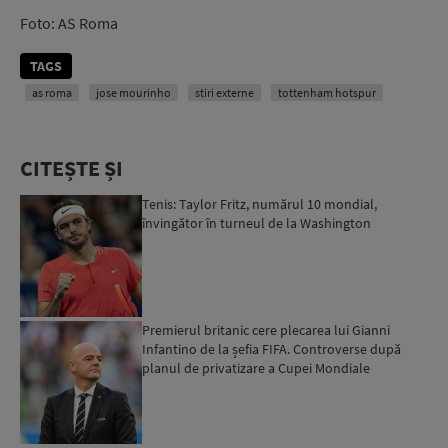
Foto: AS Roma
TAGS
as roma
jose mourinho
stiri externe
tottenham hotspur
CITEȘTE ȘI
Tenis: Taylor Fritz, numărul 10 mondial,
învingător în turneul de la Washington
Premierul britanic cere plecarea lui Gianni
Infantino de la șefia FIFA. Controverse după
planul de privatizare a Cupei Mondiale