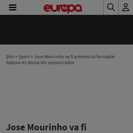
ACASĂ
ȘTIRI
RADIO
Știri
>
Sport
> Jose Mourinho va fi antrenorul formației
italiene AS Roma din sezonul viitor
CONCURSURI
PODCAST
ASCULTĂ
LIVE
Jose Mourinho va fi