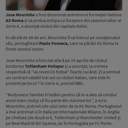
Jose Mourinho
a fost desemnat antrenorul formației italiene
AS Roma
și va prelua echipa cu începere din sezonul viitor al
Serie A, a anunțat clubul din capitala Italiei.
În vârstă de 58 de ani, Mourinho îl va înlocui pe conaţionalul
său, portughezul
Paulo Fonseca,
care va părăsi AS Roma la
finele acestui sezon.
Jose Mourinho a fost dat afară pe 19 aprilie de clubul
londonez
Tottenham Hotspur
și a anunțat, la vremea
respectivă că ”va reveni în fotbal” foarte curând. El a semnat
un contract valabil trei ani cu clubul italian, care este în
prezent pe locul 7 în Serie A, potrivit BBC.
“Mulțumesc familiei Friedkin pentru că m-a ales să conduc
acest mare clubși să fiu parte din viziunea lor”, a scris
Mourinho, potrivit site-ului celor de la AS Roma. Portughezul
a mai antrenat-o în Italia pe Internazionale Milano, în Anglia
pe Chelsea (de două ori), Tottenham și Manchester United și
pe Real Madrid din Spania, iar în Portugalia pe FC Porto.