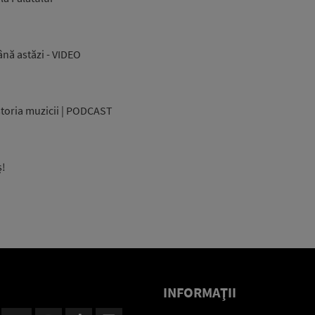
ână astăzi - VIDEO
storia muzicii | PODCAST
ș!
INFORMAŢII