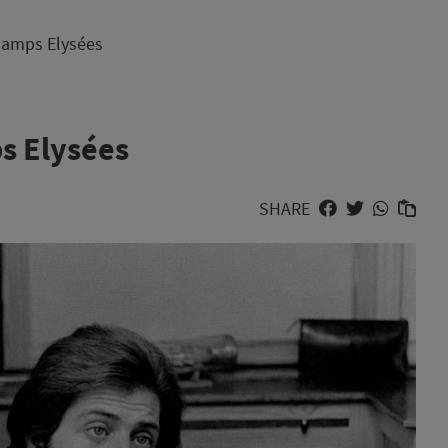
hamps Elysées
s Elysées
SHARE