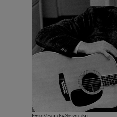
https://youtu.be/d9V-zUlrhEE