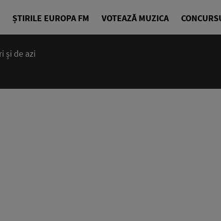
ȘTIRILE EUROPA FM
VOTEAZĂ MUZICA
CONCURS
 și de azi
00:00 - 23
Ce mai bună 
EuropaFM