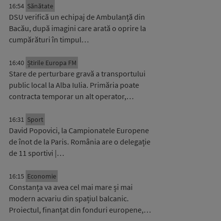
16:54
Sănătate
DSU verifică un echipaj de Ambulanță din
Bacău, după imagini care arată o oprire la
cumpărături în timpul…
16:40
Știrile Europa FM
Stare de perturbare gravă a transportului
public local la Alba Iulia. Primăria poate
contracta temporar un alt operator,…
16:31
Sport
David Popovici, la Campionatele Europene
de înot de la Paris. România are o delegație
de 11 sportivi |…
16:15
Economie
Constanța va avea cel mai mare și mai
modern acvariu din spațiul balcanic.
Proiectul, finanțat din fonduri europene,…