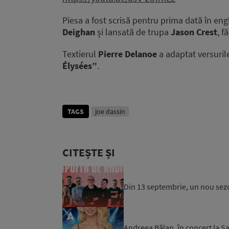
Piesa a fost scrisă pentru prima dată în eng
Deighan
și lansată de trupa
Jason Crest
, f
Textierul
Pierre Delanoe
a adaptat versuril
Élysées”
.
TAGS
joe dassin
CITEȘTE ȘI
Din 13 septembrie, un nou sez
Andreea Bălan, în concert la Sa