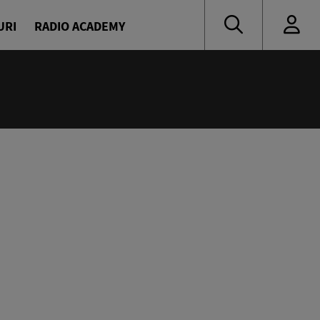
URI
RADIO ACADEMY
:55
muzică de ieri și de azi