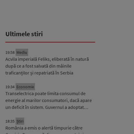
Ultimele stiri
19:58
Mediu
Acvila imperială Feliks, eliberată în natură
după ce a fost salvată din mâinile
traficanților și repatriată în Serbia
19:34
Economie
Transelectrica poate limita consumul de
energie al marilor consumatori, dacă apare
un deficit în sistem. Guvernul a adoptat…
18:35
Știri
România a emis o alertă timpurie către