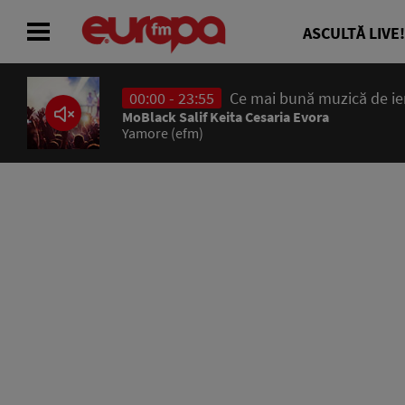
ASCULTĂ LIVE!
00:00 - 23:55
Ce mai bună muzică de ieri
ACASĂ
MoBlack Salif Keita Cesaria Evora
Yamore (efm)
ȘTIRI
RADIO
CONCURSURI
PODCAST
ASCULTĂ LIVE