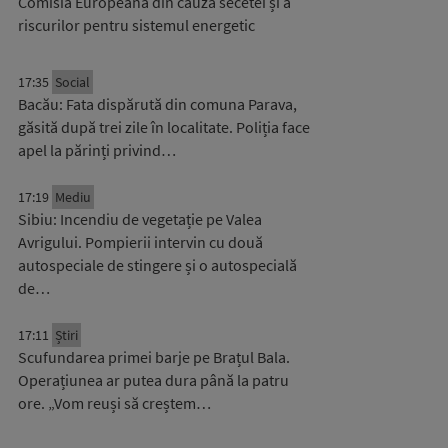
Comisia Europeană din cauza secetei și a
riscurilor pentru sistemul energetic
17:35
Social
Bacău: Fata dispărută din comuna Parava,
găsită după trei zile în localitate. Poliția face
apel la părinți privind…
17:19
Mediu
Sibiu: Incendiu de vegetație pe Valea
Avrigului. Pompierii intervin cu două
autospeciale de stingere și o autospecială
de…
17:11
Știri
Scufundarea primei barje pe Brațul Bala.
Operațiunea ar putea dura până la patru
ore. „Vom reuși să creștem…