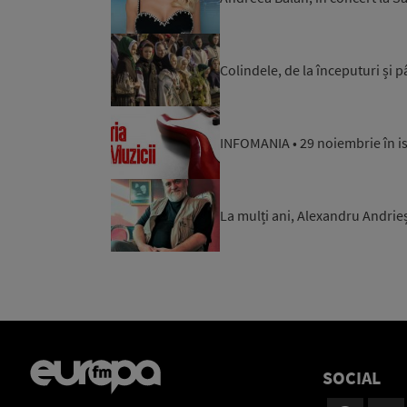
Colindele, de la începuturi și p
INFOMANIA • 29 noiembrie în i
La mulți ani, Alexandru Andrie
SOCIAL