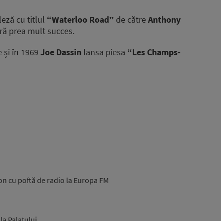
leză cu titlul
“Waterloo Road”
de către
Anthony
ără prea mult succes.
e și în 1969
Joe Dassin
lansa piesa
“Les Champs-
on cu poftă de radio la Europa FM
la Palatului