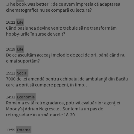
„The book was better”: de ce avem impresia că adaptarea
cinematografică nu se compară cu lectura?
16:22
Life
Când pasiunea devine venit: trebuie să ne transformăm
hobby-urile în surse de venit?
16:19
Life
De ce ascultăm aceeași melodie de zeci de ori, până când nu
o mai suportăm?
15:11
Social
7000 de lei amendă pentru echipajul de ambulanță din Bacău
care a oprit să cumpere pepeni, în timp…
14:32
Economie
România evită retrogradarea, potrivit evaluărilor agenției
Moody’s| Adrian Negrescu: ,,Suntem la un pas de
retrogradare în următoarele 18-20…
13:59
Externe