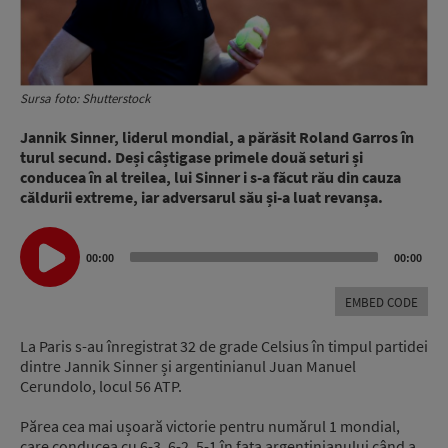
Sursa foto: Shutterstock
Jannik Sinner, liderul mondial, a părăsit Roland Garros în
turul secund. Deși câștigase primele două seturi și
conducea în al treilea, lui Sinner i s-a făcut rău din cauza
căldurii extreme, iar adversarul său și-a luat revanșa.
Audio
00:00
00:00
Player
EMBED CODE
La Paris s-au înregistrat 32 de grade Celsius în timpul partidei
dintre Jannik Sinner și argentinianul Juan Manuel
Cerundolo, locul 56 ATP.
Părea cea mai ușoară victorie pentru numărul 1 mondial,
care conducea cu 6-3, 6-2, 5-1 în fața argentinianului când a