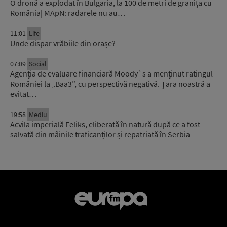
O dronă a explodat în Bulgaria, la 100 de metri de granița cu
România| MApN: radarele nu au…
11:01
Life
Unde dispar vrăbiile din orașe?
07:09
Social
Agenția de evaluare financiară Moody`s a menținut ratingul
României la „Baa3”, cu perspectivă negativă. Țara noastră a
evitat…
19:58
Mediu
Acvila imperială Feliks, eliberată în natură după ce a fost
salvată din mâinile traficanților și repatriată în Serbia