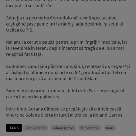
început să se simtă rău.
Situația i-a permis lui Cerundolo să revină spectaculos,
câștigând șase game-uri la rând și adjudecându-și setul al
treilea cu 7-5.
Italianul a cerut o pauză pentru a primi îngrijiri medicale, iar
la revenirea în teren, deși a încercat să tragă de el nu a mai
reușit să facă față.
Sud-americanul și-a păstrat cumpătul, relatează
Eurosport
și
a câștigat și ultimele două acte cu 6-1, producând astfel cea
mai mare surpriză a turneului de Grand Slam.
Sinner era favoritul turneului, titlul de la Paris era singurul
care îi lipsea din palmares.
Între timp, Sorana Cârstea se pregătește să o întâlnească
vinery pe Solana Sierra în turul al treilea la Roland Garros.
TAGS
jannik sinner
roland garros
stiri externe
tenis