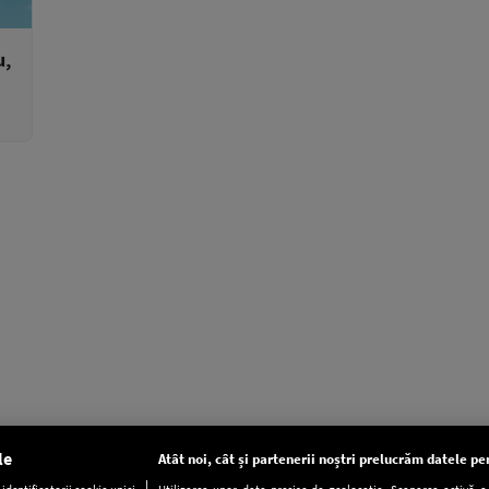
u,
le
Atât noi, cât și partenerii noștri prelucrăm datele pen
dentificatorii cookie unici
Utilizarea unor date precise de geolocație. Scanarea activă a c