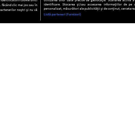
identificare. Stocarea și/sau accesarea informațiilor de pe u
. făcând clic mai jos sau în
personalizat, măsurători ale publicității și de conținut, cercetarea
partenerilor noștri și nu vă
Listă parteneri (furnizori)
INFORMAŢII
FAQ
Valori editoriale
POLITICA DE CONFIDENŢIALITAT
Termeni şi condiţii
Notă de Informare
Despre cookies
Regulament general
GDPR
Contact