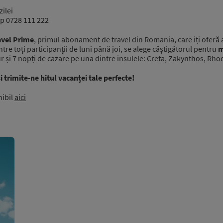
ilei
p 0728 111 222
vel Prime
, primul abonament de travel din Romania, care iți oferă a
intre toți participanții de luni până joi, se alege câștigătorul pentru
m
ur și 7 nopți de cazare pe una dintre insulele: Creta, Zakynthos, Rho
i trimite-ne hitul vacanței tale perfecte!
nibil
aici