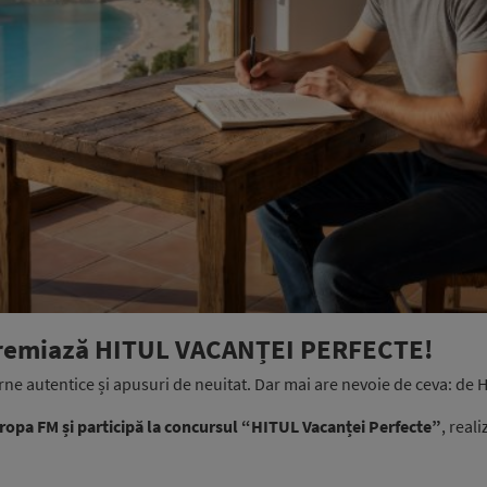
 premiază HITUL VACANȚEI PERFECTE!
rne autentice și apusuri de neuitat. Dar mai are nevoie de ceva: de 
ropa FM și participă la concursul “HITUL Vacanței Perfecte”
, real