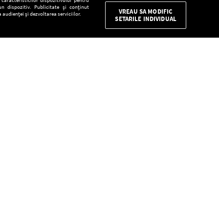
n dispozitiv. Publicitate și conținut
VREAU SA MODIFIC
 audienței și dezvoltarea serviciilor.
SETARILE INDIVIDUAL
CONFIDENŢIALITATE
Descarcă gratuit aplicaţia Europa FM pentru
smartphone:
E