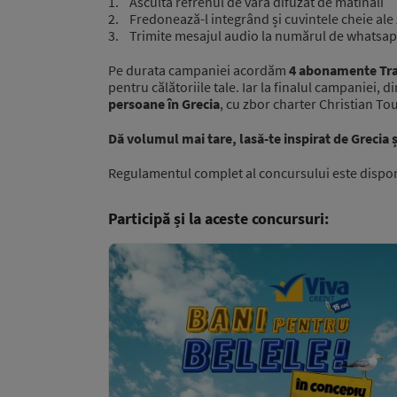
1. Ascultă refrenul de vară difuzat de matinali
2. Fredonează-l integrând și cuvintele cheie ale z
3. Trimite mesajul audio la numărul de whatsap
Pe durata campaniei acordăm
4 abonamente Tra
pentru călătoriile tale. Iar la finalul campaniei, d
persoane în Grecia
, cu zbor charter Christian To
Dă volumul mai tare, lasă-te inspirat de Grecia ș
Regulamentul complet al concursului este dispo
Participă și la aceste concursuri: