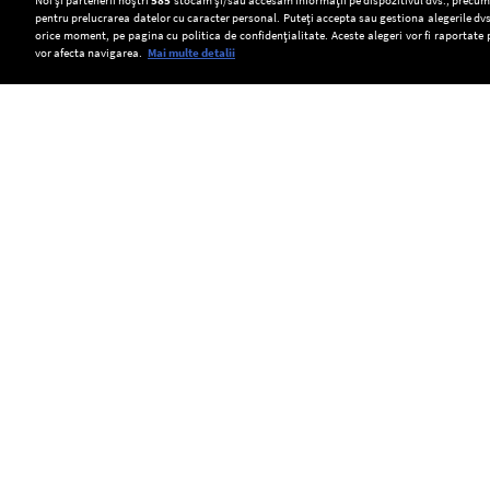
Setări:
pentru prelucrarea datelor cu caracter personal. Puteți accepta sau gestiona alegerile dvs
Dark Mode
orice moment, pe pagina cu politica de confidențialitate. Aceste alegeri vor fi raportate 
vor afecta navigarea.
Mai multe detalii
SOCIAL
Acvila
Transelectrica
România
imperială
poate
a
Copyright © Europa FM. Toate drepturile
Feliks,
limita
emis
rezervate. 2026
eliberată
consumul
o
în
de
alertă
natură
energie
timpurie
după
al
către
ce
marilor
Comisia
a
consumatori,
Europeană
fost
dacă
din