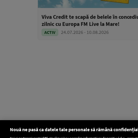
Viva Credit te scapă de belele în concedi
zilnic cu Europa FM Live la Mare!
24.07.2026 - 10.08.2026
ACTIV
Nouă ne pasă ca datele tale personale să rămână confidenția
Noi și partenerii noștri
585
stocăm și/sau accesăm informații pe dispozitivul dvs., precum i