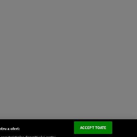
ACCEPT TOATE
tru a oferi:
aracteristicilor dispozitivului pentru