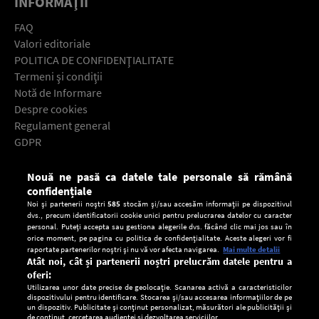
INFORMAŢII
FAQ
Valori editoriale
POLITICA DE CONFIDENŢIALITATE
Termeni şi condiţii
Notă de Informare
Despre cookies
Regulament general
GDPR
Contact
Nouă ne pasă ca datele tale personale să rămână
Descarcă gratuit aplicaţia Europa FM pentru smartphone:
confidențiale
Noi și partenerii noștri
585
stocăm și/sau accesăm informații pe dispozitivul
dvs., precum identificatorii cookie unici pentru prelucrarea datelor cu caracter
personal. Puteți accepta sau gestiona alegerile dvs. făcând clic mai jos sau în
orice moment, pe pagina cu politica de confidențialitate. Aceste alegeri vor fi
raportate partenerilor noștri și nu vă vor afecta navigarea.
Mai multe detalii
Atât noi, cât și partenerii noștri prelucrăm datele pentru a
oferi:
Utilizarea unor date precise de geolocație. Scanarea activă a caracteristicilor
dispozitivului pentru identificare. Stocarea și/sau accesarea informațiilor de pe
un dispozitiv. Publicitate și conținut personalizat, măsurători ale publicității și
de conținut, cercetarea audienței și dezvoltarea serviciilor.