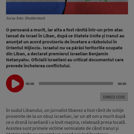
Sursa foto: Shutterstock
O persoană a murit, iar alta a fost rănită într-un prim atac
lansat de Israel în Liban, după ce Statele Unite și Iranul au
anunțat un acord provizoriu de încetare a războiului în
Orientul Mijlociu. Israelul nu va părăsi teritoriile ocupate
din Liban, a declarat premierul israelian Benjamin
Netanyahu. Oficialii israelieni au criticat documentul care
prevede încheierea conflictului.
Audio
00:00
00:00
Player
EMBED CODE
În sudul Libanului, un jurnalist libanez a fost rănit de schije
provenite de la un obuz israelian, iar un alt om a murit după
ce o dronă israeliană i-a lovit mașina, relatează presa locală.
Acestea sunt primele victime semnalate de când Iranul și
Statele Unite au anunțat un acord privind încetarea