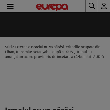
ACASĂ
ȘTIRI
RADIO
Știri
>
Externe
> Israelul nu va părăsi teritoriile ocupate din
Liban, transmite Netanyahu, după ce SUA și Iranul au
anunțat un acord provizoriu de încetare a războiului | AUDIO
CONCURSURI
PODCAST
ASCULTĂ
LIVE