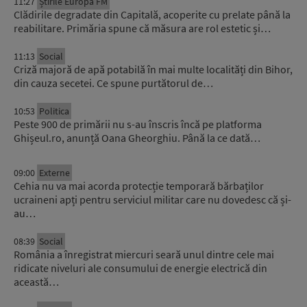
11:27
Știrile Europa FM
Clădirile degradate din Capitală, acoperite cu prelate până la
reabilitare. Primăria spune că măsura are rol estetic și…
11:13
Social
Criză majoră de apă potabilă în mai multe localități din Bihor,
din cauza secetei. Ce spune purtătorul de…
10:53
Politica
Peste 900 de primării nu s-au înscris încă pe platforma
Ghișeul.ro, anunță Oana Gheorghiu. Până la ce dată…
09:00
Externe
Cehia nu va mai acorda protecție temporară bărbaților
ucraineni apți pentru serviciul militar care nu dovedesc că și-
au…
08:39
Social
România a înregistrat miercuri seară unul dintre cele mai
ridicate niveluri ale consumului de energie electrică din
această…