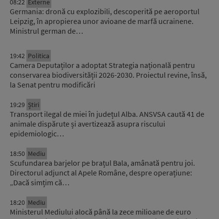
08:22
Externe
Germania: dronă cu explozibili, descoperită pe aeroportul
Leipzig, în apropierea unor avioane de marfă ucrainene.
Ministrul german de…
19:42
Politica
Camera Deputaților a adoptat Strategia națională pentru
conservarea biodiversității 2026-2030. Proiectul revine, însă,
la Senat pentru modificări
19:29
Știri
Transport ilegal de miei în județul Alba. ANSVSA caută 41 de
animale dispărute și avertizează asupra riscului
epidemiologic…
18:50
Mediu
Scufundarea barjelor pe brațul Bala, amânată pentru joi.
Directorul adjunct al Apele Române, despre operațiune:
„Dacă simțim că…
18:20
Mediu
Ministerul Mediului alocă până la zece milioane de euro