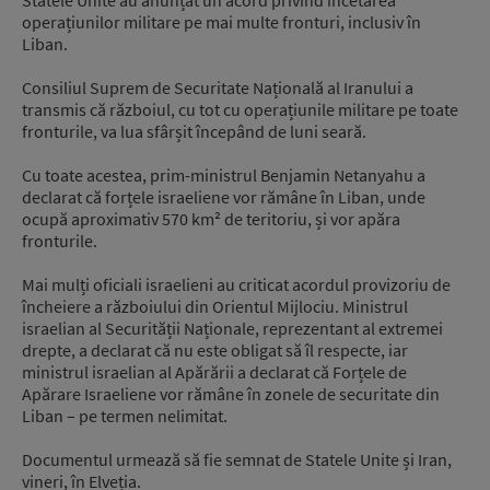
operațiunilor militare pe mai multe fronturi, inclusiv în
Liban.
Consiliul Suprem de Securitate Națională al Iranului a
transmis că războiul, cu tot cu operațiunile militare pe toate
fronturile, va lua sfârșit începând de luni seară.
Cu toate acestea, prim-ministrul Benjamin Netanyahu a
declarat că forțele israeliene vor rămâne în Liban, unde
ocupă aproximativ 570 km² de teritoriu, și vor apăra
fronturile.
Mai mulți oficiali israelieni au criticat acordul provizoriu de
încheiere a războiului din Orientul Mijlociu. Ministrul
israelian al Securității Naționale, reprezentant al extremei
drepte, a declarat că nu este obligat să îl respecte, iar
ministrul israelian al Apărării a declarat că Forțele de
Apărare Israeliene vor rămâne în zonele de securitate din
Liban – pe termen nelimitat.
Documentul urmează să fie semnat de Statele Unite și Iran,
vineri, în Elveția.