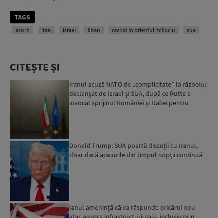
TAGS
acord
iran
israel
liban
razboi in orientul mijlociu
sua
CITEȘTE ȘI
Iranul acuză NATO de „complicitate” la războiul
declanșat de Israel și SUA, după ce Rutte a
invocat sprijinul României și Italiei pentru
operațiunea a...
Donald Trump: SUA poartă discuţii cu Iranul,
chiar dacă atacurile din timpul nopţii continuă
Ianul amenință că va răspunde oricărui nou
atac asupra infrastructurii sale, inclusiv prin