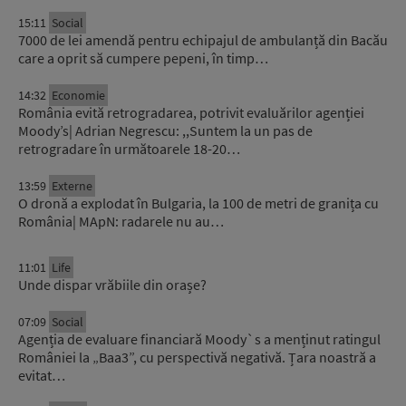
15:11
Social
7000 de lei amendă pentru echipajul de ambulanță din Bacău
care a oprit să cumpere pepeni, în timp…
14:32
Economie
România evită retrogradarea, potrivit evaluărilor agenției
Moody’s| Adrian Negrescu: ,,Suntem la un pas de
retrogradare în următoarele 18-20…
13:59
Externe
O dronă a explodat în Bulgaria, la 100 de metri de granița cu
România| MApN: radarele nu au…
11:01
Life
Unde dispar vrăbiile din orașe?
07:09
Social
Agenția de evaluare financiară Moody`s a menținut ratingul
României la „Baa3”, cu perspectivă negativă. Țara noastră a
evitat…