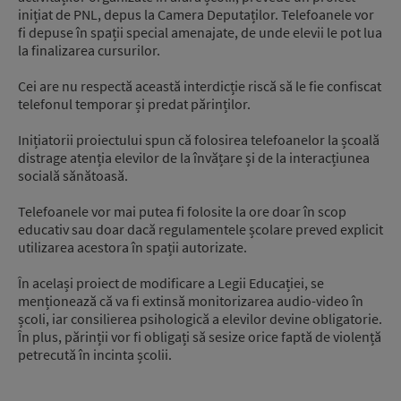
inițiat de PNL, depus la Camera Deputaților. Telefoanele vor
fi depuse în spații special amenajate, de unde elevii le pot lua
la finalizarea cursurilor.
Cei are nu respectă această interdicție riscă să le fie confiscat
telefonul temporar și predat părinților.
Inițiatorii proiectului spun că folosirea telefoanelor la școală
distrage atenția elevilor de la învățare și de la interacțiunea
socială sănătoasă.
Telefoanele vor mai putea fi folosite la ore doar în scop
educativ sau doar dacă regulamentele școlare preved explicit
utilizarea acestora în spații autorizate.
În același proiect de modificare a Legii Educației, se
menționează că va fi extinsă monitorizarea audio-video în
școli, iar consilierea psihologică a elevilor devine obligatorie.
În plus, părinții vor fi obligați să sesize orice faptă de violență
petrecută în incinta școlii.