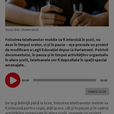
Sursa foto: Shutterstock
Folosirea telefoanelor mobile va fi interzisă în școli, nu
doar în timpul orelor, ci și în pauze – așa prevede un proiect
de modificare a Legii Educației depus la Parlament. Potrivit
documentului, în pauze și în timpul activităților organizate
în afara școlii, telefoanele vor fi depozitate în spații special
amenajate.
Audio
00:00
00:00
Player
EMBED CODE
De la grădiniță până la liceu, folosirea telefoanelor mobile va
fi interzisă pentru copii, atât la ore, cât și în pauze și în cadrul
activităților organizate în afara școlii, prevede un proiect