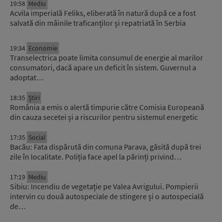
19:58
Mediu
Acvila imperială Feliks, eliberată în natură după ce a fost
salvată din mâinile traficanților și repatriată în Serbia
19:34
Economie
Transelectrica poate limita consumul de energie al marilor
consumatori, dacă apare un deficit în sistem. Guvernul a
adoptat…
18:35
Știri
România a emis o alertă timpurie către Comisia Europeană
din cauza secetei și a riscurilor pentru sistemul energetic
17:35
Social
Bacău: Fata dispărută din comuna Parava, găsită după trei
zile în localitate. Poliția face apel la părinți privind…
17:19
Mediu
Sibiu: Incendiu de vegetație pe Valea Avrigului. Pompierii
intervin cu două autospeciale de stingere și o autospecială
de…