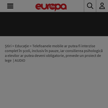
ACASĂ
ȘTIRI
RADIO
Știri
>
Educație
> Telefoanele mobile ar putea fi interzise
complet în școli, inclusiv în pauze, iar consilierea psihologică
a elevilor ar putea deveni obligatorie, prevede un proiect de
CONCURSURI
lege | AUDIO
PODCAST
ASCULTĂ
LIVE