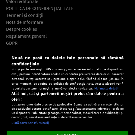
Valori editoriale
POLITICA DE CONFIDENŢIALITATE
Termeni şi condiţii
Notă de Informare
Despre cookies
Regulament general
GDPR
Contact
Nouă ne pasă ca datele tale personale să rămână
Descarcă gratuit aplicaţia Europa FM pentru smartphone:
confidențiale
Noi și partenerii noștri
585
stocăm și/sau accesăm informații pe dispozitivul
dvs., precum identificatorii cookie unici pentru prelucrarea datelor cu caracter
personal. Puteți accepta sau gestiona alegerile dvs. făcând clic mai jos sau în
orice moment, pe pagina cu politica de confidențialitate. Aceste alegeri vor fi
raportate partenerilor noștri și nu vă vor afecta navigarea.
Mai multe detalii
Atât noi, cât și partenerii noștri prelucrăm datele pentru a
oferi:
Utilizarea unor date precise de geolocație. Scanarea activă a caracteristicilor
dispozitivului pentru identificare. Stocarea și/sau accesarea informațiilor de pe
un dispozitiv. Publicitate și conținut personalizat, măsurători ale publicității și
de conținut, cercetarea audienței și dezvoltarea serviciilor.
Setări:
Listă parteneri (furnizori)
Ascultă Europa FM în aplicație
Dark
×
Instalează
Radio live, podcasturi, știri și alerte
ACCEPT TOATE