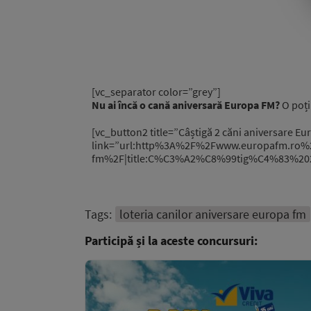
[vc_separator color=”grey”]
Nu ai încă o cană aniversară Europa FM?
O poți
[vc_button2 title=”Câștigă 2 căni aniversare 
link=”url:http%3A%2F%2Fwww.europafm.ro%2F
fm%2F|title:C%C3%A2%C8%99tig%C4%83%20
Tags:
loteria canilor aniversare europa fm
Participă și la aceste concursuri: