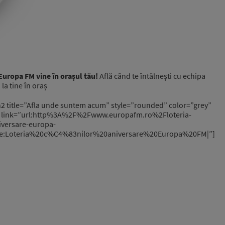
uropa FM vine în orașul tău!
Află când te întâlnești cu echipa
la tine în oraș
2 title=”Afla unde suntem acum” style=”rounded” color=”grey”
 link=”url:http%3A%2F%2Fwww.europafm.ro%2Floteria-
iversare-europa-
le:Loteria%20c%C4%83nilor%20aniversare%20Europa%20FM|”]