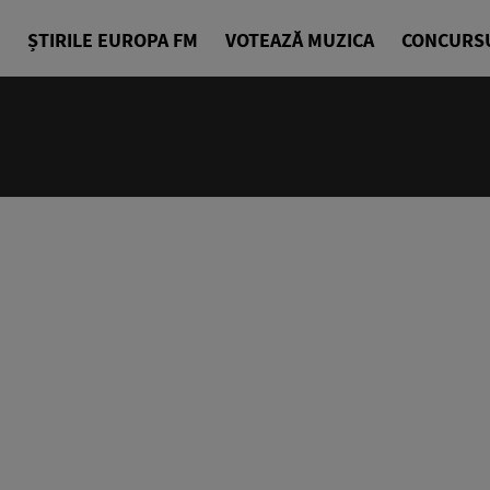
ȘTIRILE EUROPA FM
VOTEAZĂ MUZICA
CONCURS
06:00 - 07
La Cafea
Daniel Osma