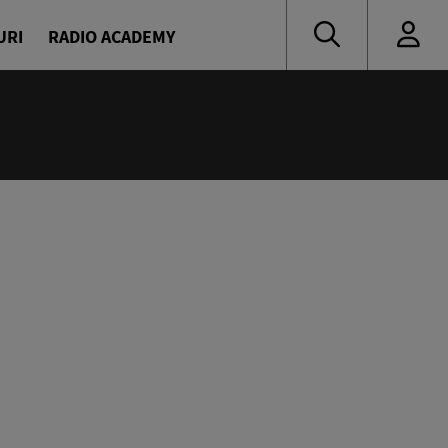
URI
RADIO ACADEMY
:00
novici