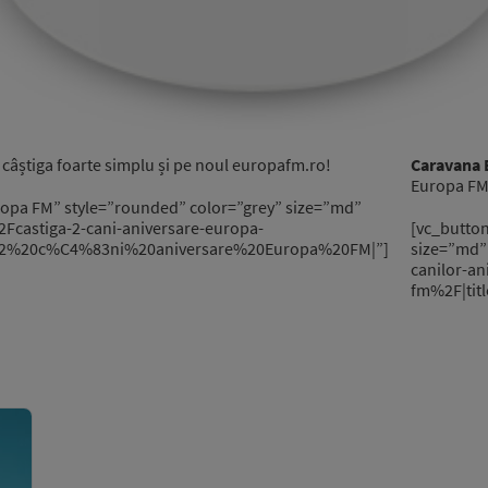
 câștiga foarte simplu și pe noul europafm.ro!
Caravana E
Europa FM 
Europa FM” style=”rounded” color=”grey” size=”md”
castiga-2-cani-aniversare-europa-
[vc_button
2%20c%C4%83ni%20aniversare%20Europa%20FM|”]
size=”md”
canilor-an
fm%2F|tit