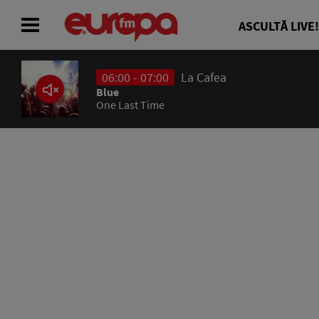
ASCULTĂ LIVE!
06:00 - 07:00
La Cafea
ACASĂ
Blue
One Last Time
ȘTIRI
RADIO
CONCURSURI
PODCAST
ASCULTĂ LIVE