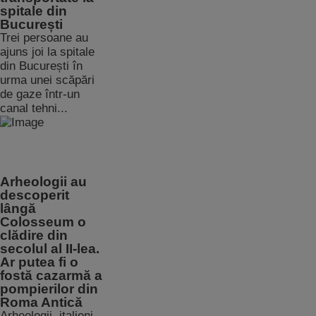
spitale din
București
Trei persoane au
ajuns joi la spitale
din București în
urma unei scăpări
de gaze într-un
canal tehni...
Arheologii au
descoperit
lângă
Colosseum o
clădire din
secolul al II-lea.
Ar putea fi o
fostă cazarmă a
pompierilor din
Roma Antică
Arheologii italieni