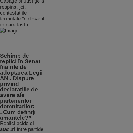
Casație și Justiție a
respins, joi,
contestațiile
formulate în dosarul
în care fostu...
Schimb de
replici în Senat
înainte de
adoptarea Legii
ANI. Dispute
privind
declarațiile de
avere ale
partenerilor
demnitarilor:
„Cum definiți
amantele?”
Replici acide și
atacuri între partide