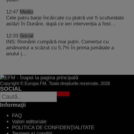
12:47
Mediu
Cele patru barje încărcate cu piatră vor fi scufundate
astăzi în Dunăre, după ce ieri intervenția a fost…
12:33
Social
INS: Românii cumpără mai puțin. Comerțul cu
amănuntul a scăzut cu 5,7% în prima jumătate a
anului |…
Copyright © Europa FM. Toate drepturile rezervate. 2026
SOCIAL
Informaţii
FAQ
Valori editoriale
POLITICA DE CONFIDENŢIALITATE
Termeni şi condiţii