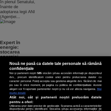
în plenul Senatului,
înainte de
adoptarea legii ANI
(Agenției...
Expert în
energie:
stocarea
energiei
electrice în
Nouă ne pasă ca datele tale personale să rămână
baterii trebuie
confidențiale
accelerată. Deși
Noi și partenerii noștri
585
stocăm și/sau accesăm informații pe dispozitivul
capacitatea a
dvs., precum identificatorii cookie unici pentru prelucrarea datelor cu
crescut,
caracter personal. Puteți accepta sau gestiona alegerile dvs. făcând clic mai
aceasta nu este
jos sau în orice moment, pe pagina cu politica de confidențialitate. Aceste
suficientă
alegeri vor fi raportate partenerilor noștri și nu vă vor afecta navigarea.
Mai
multe detalii
pentru a trece
Atât noi, cât și partenerii noștri prelucrăm datele
mai ușor prin
pentru a oferi:
viitoarele crize
Utilizarea unor date precise de geolocație. Scanarea activă a caracteristicilor
energetice
dispozitivului pentru identificare. Stocarea și/sau accesarea informațiilor de