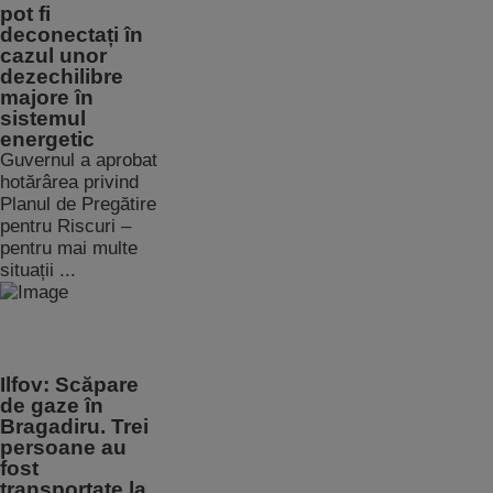
pot fi
deconectați în
cazul unor
dezechilibre
majore în
sistemul
energetic
Guvernul a aprobat
hotărârea privind
Planul de Pregătire
pentru Riscuri –
pentru mai multe
situații ...
Ilfov: Scăpare
de gaze în
Bragadiru. Trei
persoane au
fost
transportate la