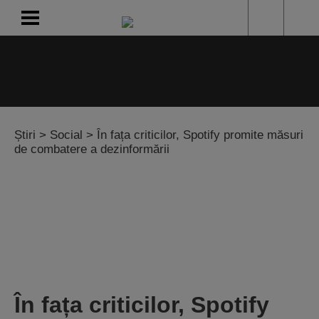
Europa FM
Cea mai bună muzică
Știri
>
Social
> În fața criticilor, Spotify promite măsuri
de combatere a dezinformării
Cea mai bună muzică
În fața criticilor, Spotify