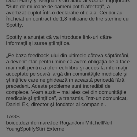
Ducii Harry şi Meghan s-au alăturat vocilor îngrijorate.
“Sute de milioane de oameni pot fi afectați”, a
avertizat cuplul într-o declarație oficială. Cei doi au
încheiat un contract de 1,8 milioane de lire sterline cu
Spotify.
Spotify a anunțat că va introduce link-uri către
informaţii şi surse ştiinţifice.
„Pe baza feedback-ului din ultimele câteva săptămâni,
a devenit clar pentru mine că avem obligaţia de a face
mai mult pentru a oferi echilibru şi acces la informaţii
acceptate pe scară largă din comunităţile medicale şi
ştiinţifice care ne ghidează în această perioadă fără
precedent. Aceste probleme sunt incredibil de
complexe. V-am auzit – mai ales cei din comunităţile
medicale şi ştiinţifice”, a transmis, într-un comunicat,
Daniel Ek, director şi fondator al companiei.
TAGS
boicot
dezinformare
Joe Rogan
Joni Mitchell
Neil
Young
Spotify
Stiri Externe