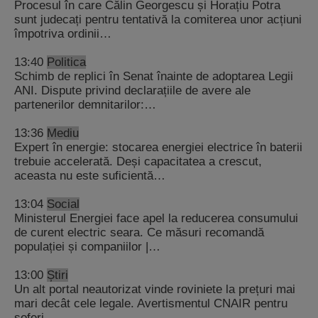
Procesul în care Călin Georgescu și Horațiu Potra
sunt judecați pentru tentativă la comiterea unor acțiuni
împotriva ordinii…
13:40
Politica
Schimb de replici în Senat înainte de adoptarea Legii
ANI. Dispute privind declarațiile de avere ale
partenerilor demnitarilor:…
13:36
Mediu
Expert în energie: stocarea energiei electrice în baterii
trebuie accelerată. Deși capacitatea a crescut,
aceasta nu este suficientă…
13:04
Social
Ministerul Energiei face apel la reducerea consumului
de curent electric seara. Ce măsuri recomandă
populației și companiilor |…
13:00
Știri
Un alt portal neautorizat vinde roviniete la prețuri mai
mari decât cele legale. Avertismentul CNAIR pentru
șoferi