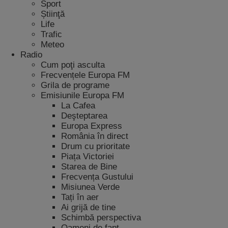
Sport
Știinţă
Life
Trafic
Meteo
Radio
Cum poţi asculta
Frecvențele Europa FM
Grila de programe
Emisiunile Europa FM
La Cafea
Deşteptarea
Europa Express
România în direct
Drum cu prioritate
Piața Victoriei
Starea de Bine
Frecvența Gustului
Misiunea Verde
Tați în aer
Ai grijă de tine
Schimbă perspectiva
Oameni de fapt