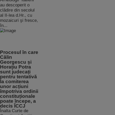
au descoperit o
clădire din secolul
al II-lea d.Hr., cu
mozaicuri şi fresce,
în...
Procesul în care
Călin
Georgescu și
Horațiu Potra
sunt judecați
pentru tentativă
la comiterea
unor acțiuni
împotriva ordinii
constituționale
poate începe, a
decis ÎCCJ
Înalta Curte de