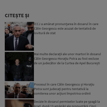
CITEȘTE ȘI
ÎCCJ a amânat pronunțarea în dosarul în care
Călin Georgescu este acuzat de tentativă de
lovitură de stat
Mai multe declarații ale unor martori în dosarul
Călin Georgescu-Horațiu Potra au fost excluse
de un judecător de la Curtea de Apel București
Procesul în care Călin Georgescu și Horațiu
Potra sunt judecați pentru tentativă la
comiterea unor acțiuni împotriva ordinii
constituționale poate înc...
Decizie în dosarul permiselor luate pe șpagă la
Arad, după 13 amânări ale pronunțării. Cinci