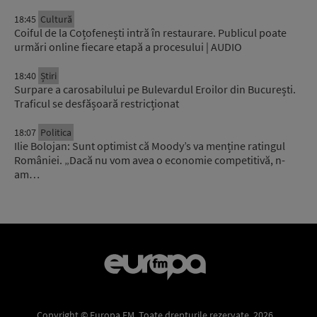
18:45
Cultură
Coiful de la Coțofenești intră în restaurare. Publicul poate
urmări online fiecare etapă a procesului | AUDIO
18:40
Știri
Surpare a carosabilului pe Bulevardul Eroilor din București.
Traficul se desfășoară restricționat
18:07
Politica
Ilie Bolojan: Sunt optimist că Moody’s va menține ratingul
României. „Dacă nu vom avea o economie competitivă, n-
am…
Copyright © Europa FM. Toate drepturile rezervate. 2026