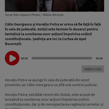
Sursa foto: Inquam Photos / Mălina Norocea
Călin Georgescu și Horațiu Potra ar urma să fie față în față
în sala de judecată. Astăzi este termen în dosarul pentru
tentativă la comiterea unor acțiuni împotriva ordinii
constituționale.
Ședința are loc la Curtea de Apel
București.
Audio
00:00
00:00
Player
EMBED CODE
Horațiu Potra va ajunge în sala de judecată din arest
preventiv, iar Călin Georgescu se află sub control judiciar.
Horațiu Potra, extrădat recent din Dubai, este acuzat de
tentativă la comiterea unor acțiuni împotriva ordinii
constituționale, dar și de nerespectarea regimului armelor și
munițiilor.