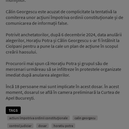
Călin Georgescu este acuzat de complicitate la tentativă la
comiterea unor acțiuni împotriva ordinii constituționale și de
comunicarea de informații false.
Potrivit anchetatorilor, după 6 decembrie 2024, data anulării
alegerilor, Horațiu Potra și Călin Georgescu s-ar fi întâlnit la
Ciolpani pentru a pune la cale un plan de acțiune în scopul
creării haosului.
Procurorii mai spun că Horațiu Potra și grupul său de
mercenari urmăreau să se infiltreze în protestele organizate
imediat după anularea alegerilor.
Încă 18 persoane mai sunt implicate în acest dosar. În acest
moment, dosarul se află în camera preliminară la Curtea de
Apel București.
TAGS
actiuni împotriva ordinii constituționale
calin georgecu
control judiciar
dosar
horatiu potra