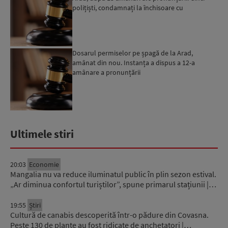
polițiști, condamnați la închisoare cu
executare...
Dosarul permiselor pe șpagă de la Arad,
amânat din nou. Instanța a dispus a 12-a
amânare a pronunțării
Ultimele stiri
20:03
Economie
Mangalia nu va reduce iluminatul public în plin sezon estival.
„Ar diminua confortul turiștilor”, spune primarul stațiunii |…
19:55
Știri
Cultură de canabis descoperită într-o pădure din Covasna.
Peste 130 de plante au fost ridicate de anchetatori |…