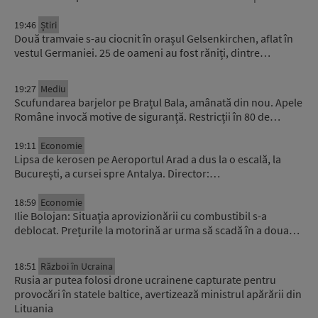
19:46
Știri
Două tramvaie s-au ciocnit în orașul Gelsenkirchen, aflat în
vestul Germaniei. 25 de oameni au fost răniți, dintre…
19:27
Mediu
Scufundarea barjelor pe Brațul Bala, amânată din nou. Apele
Române invocă motive de siguranță. Restricții în 80 de…
19:11
Economie
Lipsa de kerosen pe Aeroportul Arad a dus la o escală, la
București, a cursei spre Antalya. Director:…
18:59
Economie
Ilie Bolojan: Situaţia aprovizionării cu combustibil s-a
deblocat. Prețurile la motorină ar urma să scadă în a doua…
18:51
Război în Ucraina
Rusia ar putea folosi drone ucrainene capturate pentru
provocări în statele baltice, avertizează ministrul apărării din
Lituania