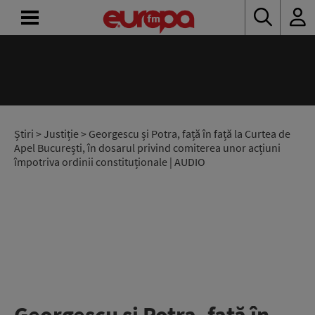
ACASĂ
ȘTIRI
RADIO
Știri
>
Justiție
> Georgescu și Potra, față în față la Curtea de
Apel București, în dosarul privind comiterea unor acțiuni
împotriva ordinii constituționale | AUDIO
CONCURSURI
PODCAST
ASCULTĂ
LIVE