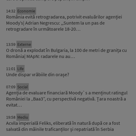
14:32
Economie
România evită retrogradarea, potrivit evaluărilor agenției
Moody’s| Adrian Negrescu: ,,Suntem la un pas de
retrogradare în următoarele 18-20…
13:59
Externe
O dronă a explodat în Bulgaria, la 100 de metri de granița cu
România| MApN: radarele nu au…
11:01
Life
Unde dispar vrăbiile din orașe?
07:09
Social
Agenția de evaluare financiară Moody`s a menținut ratingul
României la „Baa3”, cu perspectivă negativă. Țara noastră a
evitat…
19:58
Mediu
Acvila imperială Feliks, eliberată în natură după ce a fost
salvată din mâinile traficanților și repatriată în Serbia