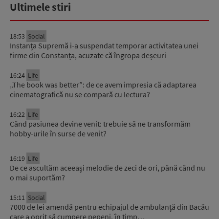
Ultimele stiri
18:53
Social
Instanța Supremă i-a suspendat temporar activitatea unei
firme din Constanța, acuzate că îngropa deșeuri
16:24
Life
„The book was better”: de ce avem impresia că adaptarea
cinematografică nu se compară cu lectura?
16:22
Life
Când pasiunea devine venit: trebuie să ne transformăm
hobby-urile în surse de venit?
16:19
Life
De ce ascultăm aceeași melodie de zeci de ori, până când nu
o mai suportăm?
15:11
Social
7000 de lei amendă pentru echipajul de ambulanță din Bacău
care a oprit să cumpere pepeni, în timp…