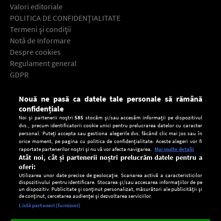
Valori editoriale
POLITICA DE CONFIDENŢIALITATE
Termeni şi condiţii
Notă de Informare
Despre cookies
Regulament general
GDPR
Contact
Nouă ne pasă ca datele tale personale să rămână
Descarcă gratuit aplicaţia Europa FM pentru smartphone:
confidențiale
Noi și partenerii noștri
585
stocăm și/sau accesăm informații pe dispozitivul
dvs., precum identificatorii cookie unici pentru prelucrarea datelor cu caracter
personal. Puteți accepta sau gestiona alegerile dvs. făcând clic mai jos sau în
orice moment, pe pagina cu politica de confidențialitate. Aceste alegeri vor fi
raportate partenerilor noștri și nu vă vor afecta navigarea.
Mai multe detalii
Atât noi, cât și partenerii noștri prelucrăm datele pentru a
oferi:
Utilizarea unor date precise de geolocație. Scanarea activă a caracteristicilor
dispozitivului pentru identificare. Stocarea și/sau accesarea informațiilor de pe
un dispozitiv. Publicitate și conținut personalizat, măsurători ale publicității și
de conținut, cercetarea audienței și dezvoltarea serviciilor.
Setări:
Listă parteneri (furnizori)
Ascultă Europa FM în aplicație
Dark