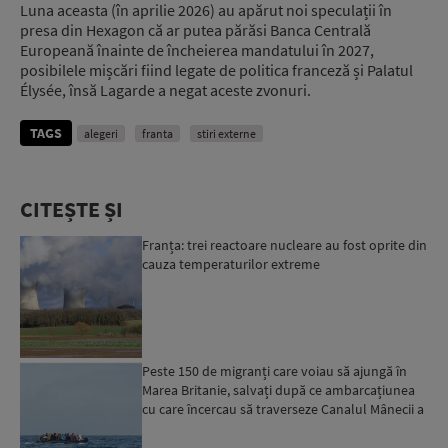
Luna aceasta (în aprilie 2026) au apărut noi speculații în
presa din Hexagon că ar putea părăsi Banca Centrală
Europeană înainte de încheierea mandatului în 2027,
posibilele mișcări fiind legate de politica franceză și Palatul
Élysée, însă Lagarde a negat aceste zvonuri.
TAGS
alegeri
franta
stiri externe
CITEȘTE ȘI
Franța: trei reactoare nucleare au fost oprite din
cauza temperaturilor extreme
Peste 150 de migranți care voiau să ajungă în
Marea Britanie, salvați după ce ambarcațiunea
cu care încercau să traverseze Canalul Mânecii a
luat foc...