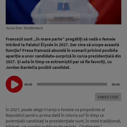
Sursa foto: Shutterstock
Francezii sunt „în mare parte” pregătiți să vadă o femeie
intrând la Palatul Élysée în 2027. Dar cine să ocupe această
funcție? Presa franceză abundă în scenarii privind posibila
apariție a unor candidate-surpriză în cursa prezidențială din
2027. Și asta în timp ce extremiștii par să fie favoriți, cu
Jordan Bardella posibil candidat.
Audio
00:00
00:00
Player
EMBED CODE
În 2027, poate alege Franța o femeie ca președinte al
Republicii pentru prima dată în istoria sa? În timp ce
potențialii candidați la prezidențiale sunt, în mod tradițional,
bărbați, un sondaj publicat de revista „Challenges”