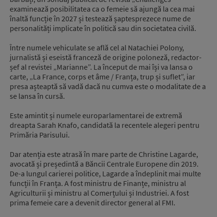
examinează posibilitatea ca o femeie să ajungă la cea mai
înaltă funcție în 2027 și testează șaptesprezece nume de
personalități implicate în politică sau din societatea civilă.
Între numele vehiculate se află cel al Natachiei Polony,
jurnalistă și eseistă franceză de origine poloneză, redactor-
șef al revistei „Marianne”. La început de mai își va lansa o
carte, „La France, corps et âme / Franța, trup și suflet”, iar
presa așteaptă să vadă dacă nu cumva este o modalitate de a
se lansa în cursă.
Este amintit și numele europarlamentarei de extremă
dreapta Sarah Knafo, candidată la recentele alegeri pentru
Primăria Parisului.
Dar atenția este atrasă în mare parte de Christine Lagarde,
avocată și președintă a Băncii Centrale Europene din 2019.
De-a lungul carierei politice, Lagarde a îndeplinit mai multe
funcții în Franța. A fost ministru de Finanțe, ministru al
Agriculturii și ministru al Comerțului și Industriei. A fost
prima femeie care a devenit director general al FMI.