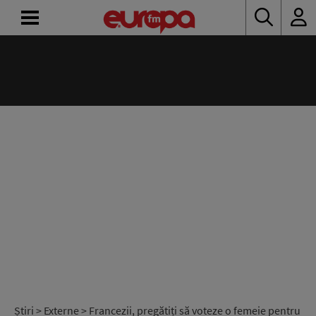
ACASĂ
ȘTIRI
RADIO
CONCURSURI
PODCAST
ASCULTĂ
LIVE
Știri
>
Externe
> Francezii, pregătiți să voteze o femeie pentru