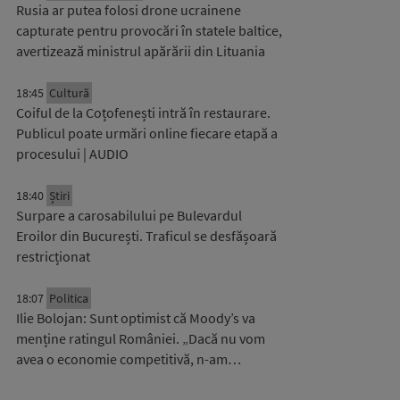
Rusia ar putea folosi drone ucrainene
capturate pentru provocări în statele baltice,
avertizează ministrul apărării din Lituania
18:45
Cultură
Coiful de la Coțofenești intră în restaurare.
Publicul poate urmări online fiecare etapă a
procesului | AUDIO
18:40
Știri
Surpare a carosabilului pe Bulevardul
Eroilor din București. Traficul se desfășoară
restricționat
18:07
Politica
Ilie Bolojan: Sunt optimist că Moody’s va
menține ratingul României. „Dacă nu vom
avea o economie competitivă, n-am…