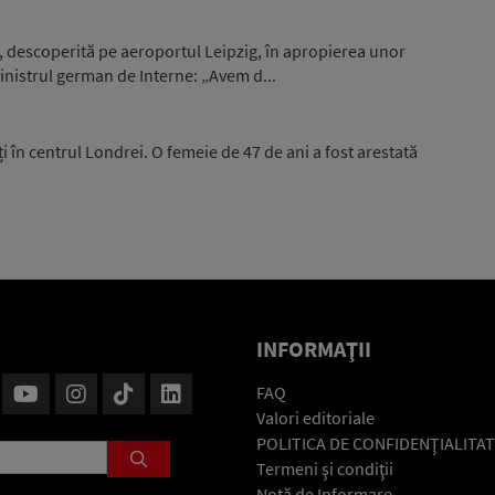
, descoperită pe aeroportul Leipzig, în apropierea unor
nistrul german de Interne: „Avem d...
i în centrul Londrei. O femeie de 47 de ani a fost arestată
INFORMAŢII
FAQ
Valori editoriale
POLITICA DE CONFIDENŢIALITAT
Termeni şi condiţii
Notă de Informare