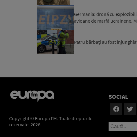
Germania: dronă cu explozibili
avioane de marfă ucrainene. Mi
Patru bărbați au fost înjunghiaț
SOCIAL
Copyright © Europa FM. Toate drepturile
rezervate. 2026