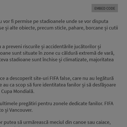
Arrow
EMBED CODE
keys
to
nu vor fi permise pe stadioanele unde se vor disputa
increase
e și alte obiecte, precum sticle, pahare, borcane și cutii
or
decrease
volume.
 preveni riscurile și accidentările jucătorilor și
dioane sunt situate în zone cu căldură extremă de vară,
teva stadioane sunt închise și climatizate, majoritatea
e a descoperit site-uri FIFA false, care nu au legătură
e au ca scop să fure identitatea fanilor și să desfășoare
a Cupa Mondială.
 ultimele pregătiri pentru zonele dedicate fanilor. FIFA
to și Vancouver.
vor putea să urmărească meciul din canoe sau caiace,