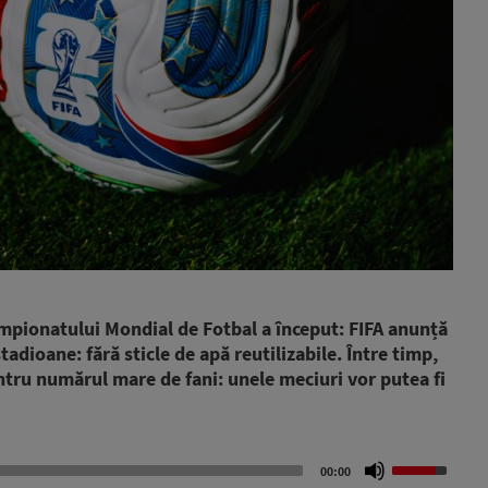
pionatului Mondial de Fotbal a început: FIFA anunță
tadioane: fără sticle de apă reutilizabile. Între timp,
tru numărul mare de fani: unele meciuri vor putea fi
Use
00:00
Up/Down