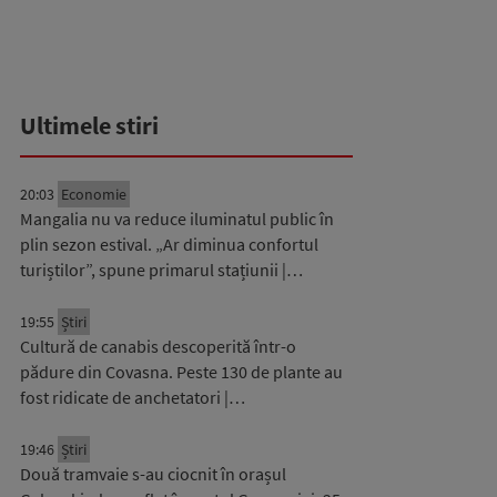
Ultimele stiri
20:03
Economie
Mangalia nu va reduce iluminatul public în
plin sezon estival. „Ar diminua confortul
turiștilor”, spune primarul stațiunii |…
19:55
Știri
Cultură de canabis descoperită într-o
pădure din Covasna. Peste 130 de plante au
fost ridicate de anchetatori |…
19:46
Știri
Două tramvaie s-au ciocnit în orașul