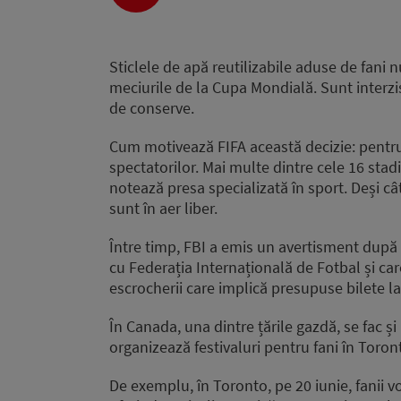
Player
Sticlele de apă reutilizabile aduse de fani 
meciurile de la Cupa Mondială. Sunt interzis
de conserve.
Cum motivează FIFA această decizie: pentru a
spectatorilor. Mai multe dintre cele 16 sta
notează presa specializată în sport. Deși câ
sunt în aer liber.
Între timp, FBI a emis un avertisment după c
cu Federația Internațională de Fotbal și car
escrocherii care implică presupuse bilete l
În Canada, una dintre țările gazdă, se fac și
organizează festivaluri pentru fani în Toron
De exemplu, în Toronto, pe 20 iunie, fanii 