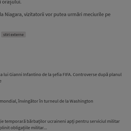
i orașului.
a Niagara, vizitatorii vor putea urmări meciurile pe
stiri externe
a lui Gianni Infantino de la șefia FIFA. Controverse după planul
e
0 mondial, învingător în turneul de la Washington
e temporară bărbaților ucraineni apți pentru serviciul militar
nit obligațiile militar...