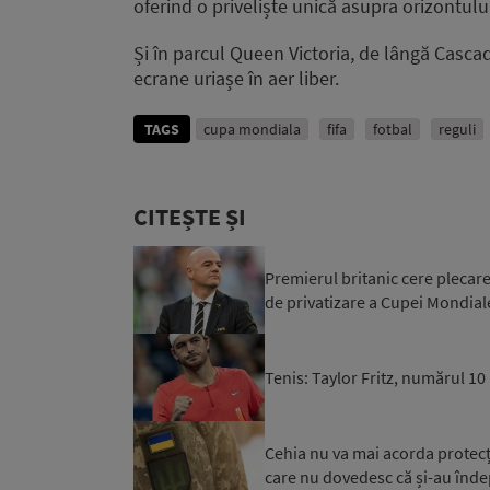
oferind o priveliște unică asupra orizontulu
Și în parcul Queen Victoria, de lângă Cascad
ecrane uriașe în aer liber.
TAGS
cupa mondiala
fifa
fotbal
reguli
CITEȘTE ȘI
Premierul britanic cere plecare
de privatizare a Cupei Mondial
Tenis: Taylor Fritz, numărul 1
Cehia nu va mai acorda protecți
care nu dovedesc că și-au îndepli