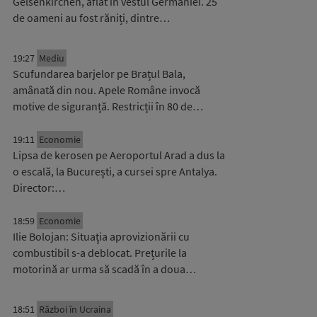
Gelsenkirchen, aflat în vestul Germaniei. 25
de oameni au fost răniți, dintre…
19:27
Mediu
Scufundarea barjelor pe Brațul Bala,
amânată din nou. Apele Române invocă
motive de siguranță. Restricții în 80 de…
19:11
Economie
Lipsa de kerosen pe Aeroportul Arad a dus la
o escală, la București, a cursei spre Antalya.
Director:…
18:59
Economie
Ilie Bolojan: Situaţia aprovizionării cu
combustibil s-a deblocat. Prețurile la
motorină ar urma să scadă în a doua…
18:51
Război în Ucraina