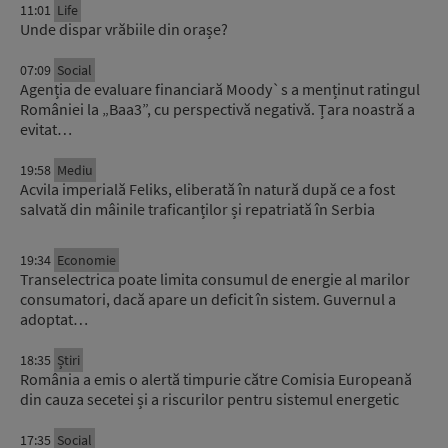
11:01
Life
Unde dispar vrăbiile din orașe?
07:09
Social
Agenția de evaluare financiară Moody`s a menținut ratingul
României la „Baa3”, cu perspectivă negativă. Țara noastră a
evitat…
19:58
Mediu
Acvila imperială Feliks, eliberată în natură după ce a fost
salvată din mâinile traficanților și repatriată în Serbia
19:34
Economie
Transelectrica poate limita consumul de energie al marilor
consumatori, dacă apare un deficit în sistem. Guvernul a
adoptat…
18:35
Știri
România a emis o alertă timpurie către Comisia Europeană
din cauza secetei și a riscurilor pentru sistemul energetic
17:35
Social