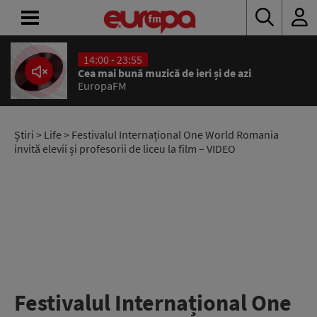
14:00 - 23:55
ACASĂ
Cea mai bună muzică de ieri și de azi
EuropaFM
ȘTIRI
RADIO
Știri
>
Life
> Festivalul Internațional One World Romania
invită elevii și profesorii de liceu la film – VIDEO
CONCURSURI
PODCAST
ASCULTĂ
LIVE
Festivalul Internațional One