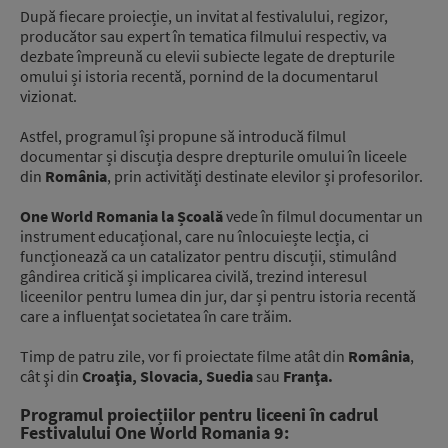
După fiecare proiecție, un invitat al festivalului, regizor,
producător sau expert în tematica filmului respectiv, va
dezbate împreună cu elevii subiecte legate de drepturile
omului și istoria recentă, pornind de la documentarul
vizionat.
Astfel, programul își propune să introducă filmul
documentar și discuția despre drepturile omului în liceele
din
România
, prin activități destinate elevilor și profesorilor.
One World Romania la Școală
vede în filmul documentar un
instrument educațional, care nu înlocuiește lecția, ci
funcționează ca un catalizator pentru discuții, stimulând
gândirea critică și implicarea civilă, trezind interesul
liceenilor pentru lumea din jur, dar și pentru istoria recentă
care a influențat societatea în care trăim.
Timp de patru zile, vor fi proiectate filme atât din
România
,
cât şi din
Croaţia, Slovacia, Suedia
sau
Franţa.
Programul proiecțiilor pentru liceeni în cadrul
Festivalului One World Romania 9: