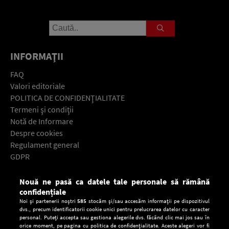
INFORMAŢII
FAQ
Valori editoriale
POLITICA DE CONFIDENŢIALITATE
Termeni şi condiţii
Notă de Informare
Despre cookies
Regulament general
GDPR
Contact
Nouă ne pasă ca datele tale personale să rămână
Descarcă gratuit aplicaţia Europa FM pentru smartphone:
confidențiale
Noi și partenerii noștri
585
stocăm și/sau accesăm informații pe dispozitivul
dvs., precum identificatorii cookie unici pentru prelucrarea datelor cu caracter
personal. Puteți accepta sau gestiona alegerile dvs. făcând clic mai jos sau în
orice moment, pe pagina cu politica de confidențialitate. Aceste alegeri vor fi