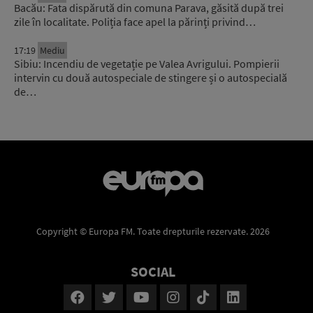
Bacău: Fata dispărută din comuna Parava, găsită după trei
zile în localitate. Poliția face apel la părinți privind…
17:19
Mediu
Sibiu: Incendiu de vegetație pe Valea Avrigului. Pompierii
intervin cu două autospeciale de stingere și o autospecială
de…
Copyright © Europa FM. Toate drepturile rezervate. 2026
SOCIAL