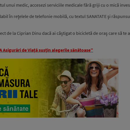
atul unui medic, accesezi serviciile medicale fără griji cu o mică inv
labil în reţelele de telefonie mobilă, cu textul SANATATE şi răspunsu
ct de la Ciprian Dinu dacă ai câştigat o bicicletă de oraş care să te 
Asigurări de Viaţă susţin alegerile sănătoase”