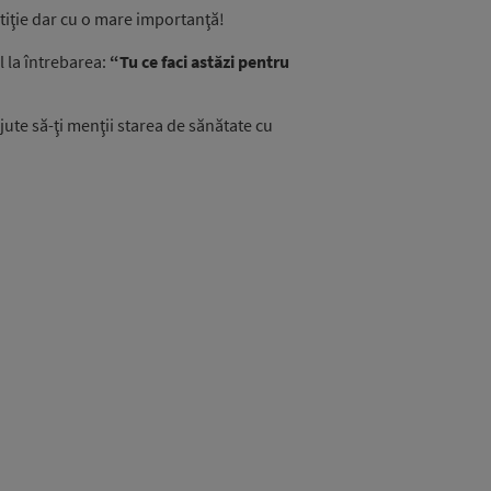
estiţie dar cu o mare importanţă!
l la întrebarea:
“Tu ce faci astăzi pentru
ajute să-ţi menţii starea de sănătate cu