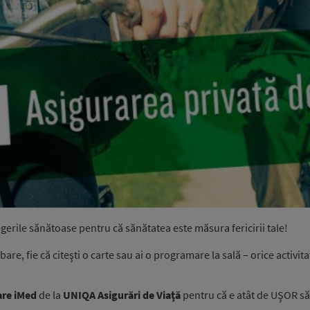
gerile sănătoase pentru că sănătatea este măsura fericirii tale!
bare, fie că citeşti o carte sau ai o programare la sală – orice activi
are iMed
de la
UNIQA Asigurări de Viaţă
pentru că e atât de UŞOR s