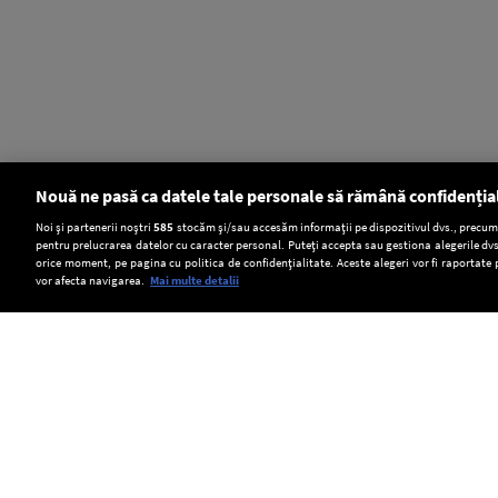
Nouă ne pasă ca datele tale personale să rămână confidenția
Setări:
Noi și partenerii noștri
585
stocăm și/sau accesăm informații pe dispozitivul dvs., precum i
pentru prelucrarea datelor cu caracter personal. Puteți accepta sau gestiona alegerile dvs
Dark Mode
orice moment, pe pagina cu politica de confidențialitate. Aceste alegeri vor fi raportate 
vor afecta navigarea.
Mai multe detalii
SOCIAL
Agenția
Acvila
Transelectrica
de
imperială
poate
Copyright © Europa FM. Toate drepturile
rezervate. 2026