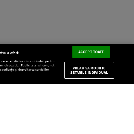
ACCEPT TOATE
tru a oferi:
aracteristicilor dispozitivului pentru
n dispozitiv. Publicitate și conținut
VREAU SA MODIFIC
 audienței și dezvoltarea serviciilor.
SETARILE INDIVIDUAL
CONFIDENŢIALITATE
Descarcă gratuit aplicaţia Europa FM pentru
smartphone:
E