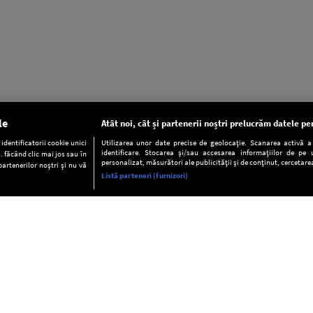
le
Atât noi, cât și partenerii noștri prelucrăm datele pen
dentificatorii cookie unici
Utilizarea unor date precise de geolocație. Scanarea activă a c
identificare. Stocarea și/sau accesarea informațiilor de pe u
. făcând clic mai jos sau în
personalizat, măsurători ale publicității și de conținut, cercetarea
partenerilor noștri și nu vă
Listă parteneri (furnizori)
INFORMAŢII
FAQ
Valori editoriale
POLITICA DE CONFIDENŢIALITAT