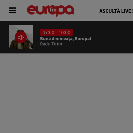
ASCULTĂ LIVE!
07:00 - 10:00
ACASĂ
Bună dimineața, Europa!
Radu Tirim
ȘTIRI
RADIO
CONCURSURI
PODCAST
ASCULTĂ LIVE