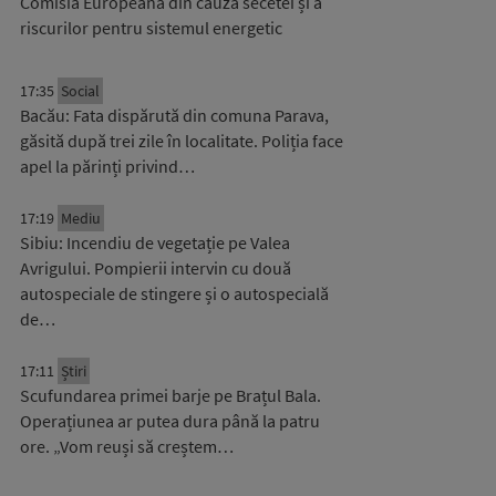
Comisia Europeană din cauza secetei și a
riscurilor pentru sistemul energetic
17:35
Social
Bacău: Fata dispărută din comuna Parava,
găsită după trei zile în localitate. Poliția face
apel la părinți privind…
17:19
Mediu
Sibiu: Incendiu de vegetație pe Valea
Avrigului. Pompierii intervin cu două
autospeciale de stingere și o autospecială
de…
17:11
Știri
Scufundarea primei barje pe Brațul Bala.
Operațiunea ar putea dura până la patru
ore. „Vom reuși să creștem…