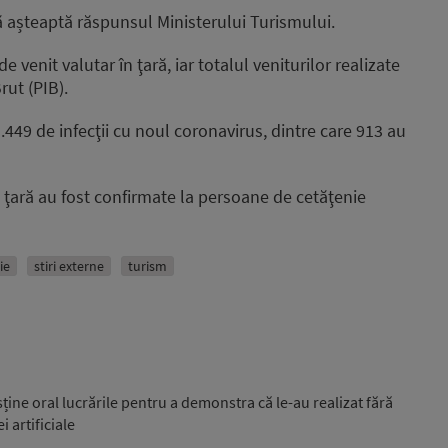
ţă așteaptă răspunsul Ministerului Turismului.
 venit valutar în ţară, iar totalul veniturilor realizate
rut (PIB).
3.449 de infecţii cu noul coronavirus, dintre care 913 au
n ţară au fost confirmate la persoane de cetăţenie
ie
stiri externe
turism
sține oral lucrările pentru a demonstra că le-au realizat fără
i artificiale