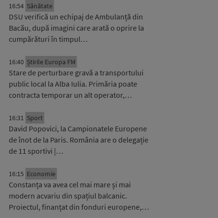
16:54
Sănătate
DSU verifică un echipaj de Ambulanță din
Bacău, după imagini care arată o oprire la
cumpărături în timpul…
16:40
Știrile Europa FM
Stare de perturbare gravă a transportului
public local la Alba Iulia. Primăria poate
contracta temporar un alt operator,…
16:31
Sport
David Popovici, la Campionatele Europene
de înot de la Paris. România are o delegație
de 11 sportivi |…
16:15
Economie
Constanța va avea cel mai mare și mai
modern acvariu din spațiul balcanic.
Proiectul, finanțat din fonduri europene,…