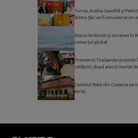
Turcia, Arabia Saudită și Paki
dintre țări va fi considerat un a
Atacurile Rusiei și Ucrainei în
comerțul global
Premierul Thailandei promite în
cetățeni, după atacul mortal de
Castelul Mikó din Covasna se r
de lei