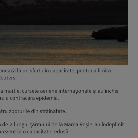
onează la un sfert din capacitate, pentru a limita
Reuters.
na martie, cursele aeriene internaţionale şi au închis
tru a contracara epidemia.
tru zborurile din străinătate.
a de-a lungul ţărmului de la Marea Roşie, au îndeplinit
 prezent la o capacitate redusă.