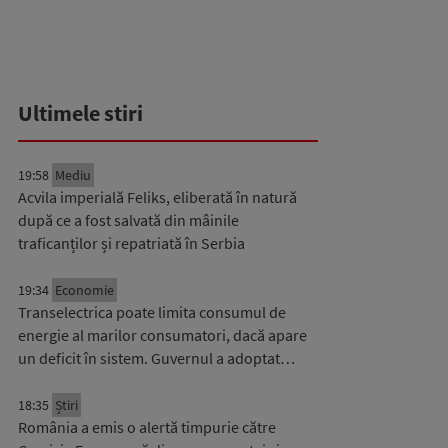
Ultimele stiri
19:58
Mediu
Acvila imperială Feliks, eliberată în natură
după ce a fost salvată din mâinile
traficanților și repatriată în Serbia
19:34
Economie
Transelectrica poate limita consumul de
energie al marilor consumatori, dacă apare
un deficit în sistem. Guvernul a adoptat…
18:35
Știri
România a emis o alertă timpurie către