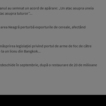
stanul au semnat un acord de apărare: „Un atac asupra uneia
tac asupra tuturor”...
 Marea Neagră perturbă exporturile de cereale, afectând
ăsprirea legislației privind portul de arme de foc de către
 la un liceu din Bangkok...
edeschide în septembrie, după o restaurare de 20 de milioane