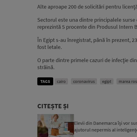
Alte aproape 200 de solicitări pentru licen
Sectorul este una dintre principalele surse de
reprezintă 5 procente din Produsul Intern B
În Egipt s-au înregistrat, până în prezent, 2
fost letale.
O parte dintre primele cazuri de infecţie di
străină.
TAGS
cairo
coronavirus
egipt
marea ros
CITEȘTE ȘI
Elevii din Danemarca își vor su
ajutorul nepermis al inteligențe