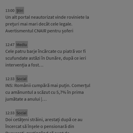
13:00
Știri
Un alt portal neautorizat vinde roviniete la
prețuri mai mari decât cele legale.
Avertismentul CNAIR pentru șoferi
12:47
Mediu
Cele patru barje încărcate cu piatră vor fi
scufundate astăzi în Dunăre, după ce ieri
intervenția a fost…
12:33
Social
INS: Românii cumpără mai puțin. Comerțul
cu amănuntul a scăzut cu 5,7% în prima
jumătate a anului |…
12:33
Social
Doi cetățeni străini, arestați după ce au
încercat să înșele o pensionară din