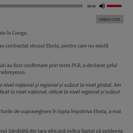
Use
00:00
Up/Down
Arrow
EMBED CODE
keys
to
ate în Congo.
increase
or
u contractat virusul Ebola, pentru care nu există
decrease
volume.
ri au fost confirmate prin teste PCR, a declarat șeful
Ghebreyesus.
la nivel național și regional și scăzut la nivel global. Am
icat la nivel național, ridicat la nivel regional și scăzut
orturile de supraveghere în lupta împotriva Ebola, a mai
rul Sănătății din țara africană indica faptul că epidemia