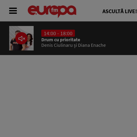
ASCULTĂ LIVE!
14:00 - 18:00
ACASĂ
Drum cu prioritate
Denis Ciulinaru și Diana Enache
ȘTIRI
RADIO
CONCURSURI
PODCAST
ASCULTĂ LIVE