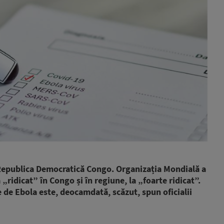
 Republica Democratică Congo. Organizația Mondială a
a „ridicat” în Congo și în regiune, la „foarte ridicat”.
re de Ebola este, deocamdată, scăzut, spun oficialii