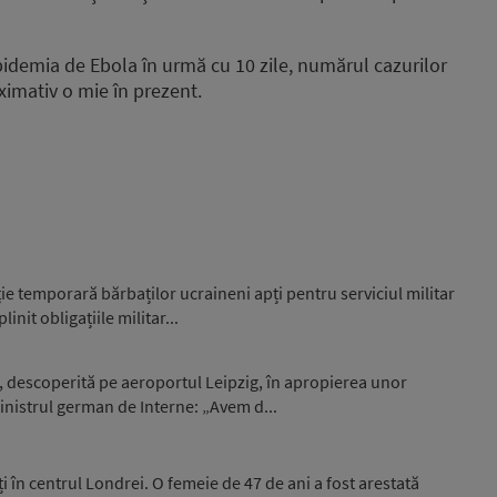
demia de Ebola în urmă cu 10 zile, numărul cazurilor
ximativ o mie în prezent.
e temporară bărbaților ucraineni apți pentru serviciul militar
nit obligațiile militar...
, descoperită pe aeroportul Leipzig, în apropierea unor
nistrul german de Interne: „Avem d...
i în centrul Londrei. O femeie de 47 de ani a fost arestată