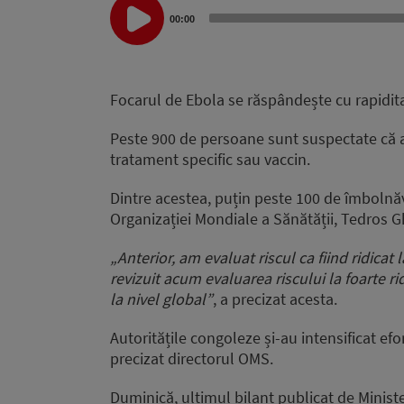
Audio
00:00
Player
Focarul de Ebola se răspândește cu rapidit
Peste 900 de persoane sunt suspectate că a
tratament specific sau vaccin.
Dintre acestea, puțin peste 100 de îmbolnăvi
Organizației Mondiale a Sănătății, Tedros 
„Anterior, am evaluat riscul ca fiind ridicat 
revizuit acum evaluarea riscului la foarte rid
la nivel global”
, a precizat acesta.
Autoritățile congoleze și-au intensificat ef
precizat directorul OMS.
Duminică, ultimul bilanț publicat de Ministe