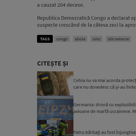
a cauzat 204 decese.
Republica Democratică Congo a declarat epi
suspecte crescând de la câteva zeci la apro
TAGS
congo
ebola
oms
stiri externe
CITEȘTE ȘI
Cehia nu va mai acorda protecți
care nu dovedesc că și-au îndepli
Germania: dronă cu explozibili
avioane de marfă ucrainene. Mi
Patru bărbați au fost înjunghiaț