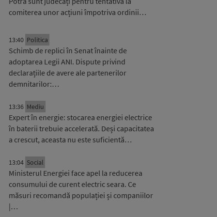
Potra sunt judecați pentru tentativă la
comiterea unor acțiuni împotriva ordinii…
13:40
Politica
Schimb de replici în Senat înainte de
adoptarea Legii ANI. Dispute privind
declarațiile de avere ale partenerilor
demnitarilor:…
13:36
Mediu
Expert în energie: stocarea energiei electrice
în baterii trebuie accelerată. Deși capacitatea
a crescut, aceasta nu este suficientă…
13:04
Social
Ministerul Energiei face apel la reducerea
consumului de curent electric seara. Ce
măsuri recomandă populației și companiilor
|…