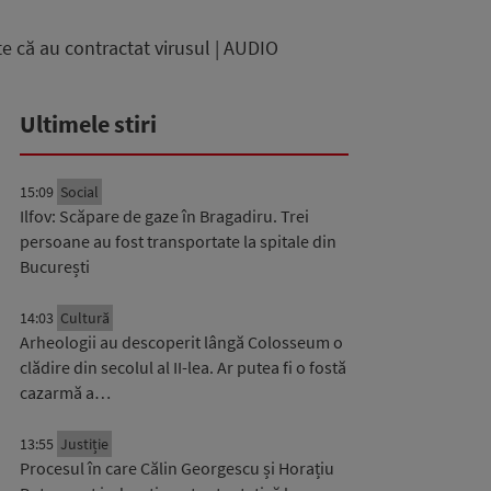
e că au contractat virusul | AUDIO
Ultimele stiri
15:09
Social
Ilfov: Scăpare de gaze în Bragadiru. Trei
persoane au fost transportate la spitale din
București
14:03
Cultură
Arheologii au descoperit lângă Colosseum o
clădire din secolul al II-lea. Ar putea fi o fostă
cazarmă a…
13:55
Justiție
Procesul în care Călin Georgescu și Horațiu