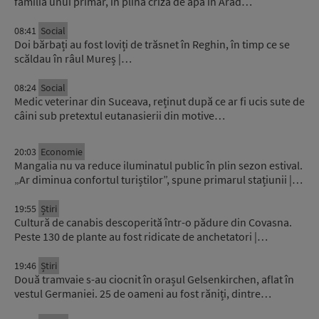
familia unui primar, în plină criză de apă în Arad…
08:41
Social
Doi bărbați au fost loviți de trăsnet în Reghin, în timp ce se
scăldau în râul Mureș |…
08:24
Social
Medic veterinar din Suceava, reținut după ce ar fi ucis sute de
câini sub pretextul eutanasierii din motive…
20:03
Economie
Mangalia nu va reduce iluminatul public în plin sezon estival.
„Ar diminua confortul turiștilor”, spune primarul stațiunii |…
19:55
Știri
Cultură de canabis descoperită într-o pădure din Covasna.
Peste 130 de plante au fost ridicate de anchetatori |…
19:46
Știri
Două tramvaie s-au ciocnit în orașul Gelsenkirchen, aflat în
vestul Germaniei. 25 de oameni au fost răniți, dintre…