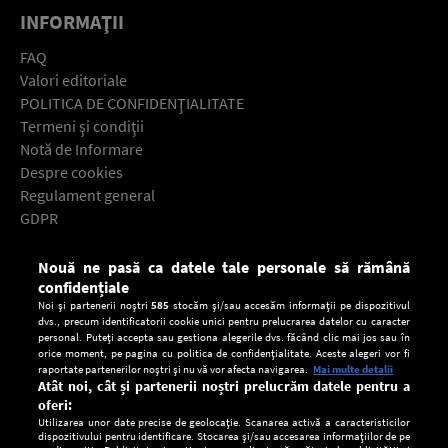
INFORMAŢII
FAQ
Valori editoriale
POLITICA DE CONFIDENŢIALITATE
Termeni şi condiţii
Notă de Informare
Despre cookies
Regulament general
GDPR
Contact
Nouă ne pasă ca datele tale personale să rămână
Descarcă gratuit aplicaţia Europa FM pentru smartphone:
confidențiale
Noi și partenerii noștri
585
stocăm și/sau accesăm informații pe dispozitivul
dvs., precum identificatorii cookie unici pentru prelucrarea datelor cu caracter
personal. Puteți accepta sau gestiona alegerile dvs. făcând clic mai jos sau în
orice moment, pe pagina cu politica de confidențialitate. Aceste alegeri vor fi
raportate partenerilor noștri și nu vă vor afecta navigarea.
Mai multe detalii
Atât noi, cât și partenerii noștri prelucrăm datele pentru a
oferi:
Utilizarea unor date precise de geolocație. Scanarea activă a caracteristicilor
dispozitivului pentru identificare. Stocarea și/sau accesarea informațiilor de pe