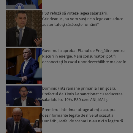
PSD refuză să voteze legea salarizării.
Grindeanu: „nu vom susține o lege care aduce
austeritate şi sărăceşte românii”
Guvernul a aprobat Planul de Pregătire pentru
Riscuri în energie. Marii consumatori pot fi
deconectați în cazul unor dezechilibre majore în
sistemul e...
Dominic Fritz rămâne primar la Timișoara.
Prefectul de Timiș l-a sancționat cu reducerea
salariului cu 10%. PSD cere ANI, MAI şi
Parchetului să interv...
Premierul interimar atrage atenția asupra
dezinformările legate de nivelul scăzut al
Dunării: „Astfel de scenarii n-au nici o legătură
cu realitatea”...