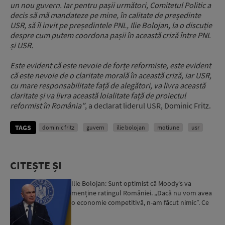
un nou guvern. Iar pentru pașii următori, Comitetul Politic a
decis să mă mandateze pe mine, în calitate de președinte
USR, să îl invit pe președintele PNL, Ilie Bolojan, la o discuție
despre cum putem coordona pașii în această criză între PNL
și USR.
Este evident că este nevoie de forțe reformiste, este evident
că este nevoie de o claritate morală în această criză, iar USR,
cu mare responsabilitate față de alegători, va livra această
claritate și va livra această loialitate față de proiectul
reformist în România”
, a declarat liderul USR, Dominic Fritz.
TAGS
dominic fritz
guvern
ilie bolojan
motiune
usr
CITEȘTE ȘI
Ilie Bolojan: Sunt optimist că Moody’s va
menține ratingul României. „Dacă nu vom avea
o economie competitivă, n-am făcut nimic”. Ce
spune despre viit...