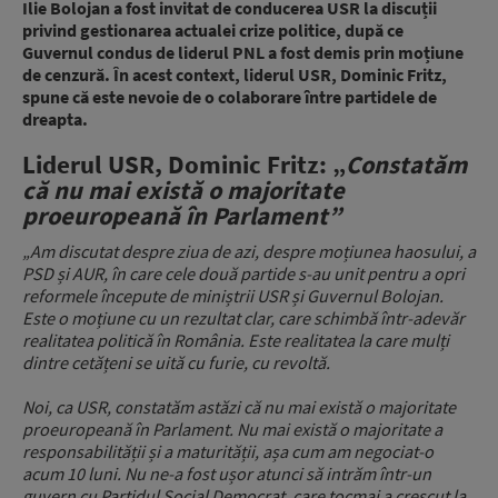
Ilie Bolojan a fost invitat de conducerea USR la discuții
privind gestionarea actualei crize politice, după ce
Guvernul condus de liderul PNL a fost demis prin moțiune
de cenzură. În acest context, liderul USR, Dominic Fritz,
spune că este nevoie de o colaborare între partidele de
dreapta.
Liderul USR, Dominic Fritz: „
Constatăm
că nu mai există o majoritate
proeuropeană în Parlament”
„Am discutat despre ziua de azi, despre moțiunea haosului, a
PSD și AUR, în care cele două partide s-au unit pentru a opri
reformele începute de miniștrii USR și Guvernul Bolojan.
Este o moțiune cu un rezultat clar, care schimbă într-adevăr
realitatea politică în România. Este realitatea la care mulți
dintre cetățeni se uită cu furie, cu revoltă.
Noi, ca USR, constatăm astăzi că nu mai există o majoritate
proeuropeană în Parlament. Nu mai există o majoritate a
responsabilității și a maturității, așa cum am negociat-o
acum 10 luni. Nu ne-a fost ușor atunci să intrăm într-un
guvern cu Partidul Social Democrat, care tocmai a crescut la