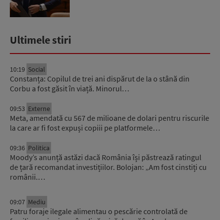
Ultimele stiri
10:19
Social
Constanța: Copilul de trei ani dispărut de la o stână din
Corbu a fost găsit în viață. Minorul…
09:53
Externe
Meta, amendată cu 567 de milioane de dolari pentru riscurile
la care ar fi fost expuși copiii pe platformele…
09:36
Politica
Moody’s anunță astăzi dacă România își păstrează ratingul
de țară recomandat investițiilor. Bolojan: „Am fost cinstiți cu
românii.…
09:07
Mediu
Patru foraje ilegale alimentau o pescărie controlată de