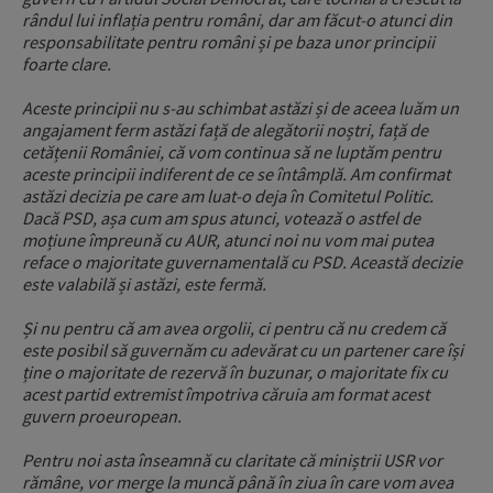
rândul lui inflația pentru români, dar am făcut-o atunci din
responsabilitate pentru români și pe baza unor principii
foarte clare.
Aceste principii nu s-au schimbat astăzi și de aceea luăm un
angajament ferm astăzi față de alegătorii noștri, față de
cetățenii României, că vom continua să ne luptăm pentru
aceste principii indiferent de ce se întâmplă. Am confirmat
astăzi decizia pe care am luat-o deja în Comitetul Politic.
Dacă PSD, așa cum am spus atunci, votează o astfel de
moțiune împreună cu AUR, atunci noi nu vom mai putea
reface o majoritate guvernamentală cu PSD. Această decizie
este valabilă și astăzi, este fermă.
Și nu pentru că am avea orgolii, ci pentru că nu credem că
este posibil să guvernăm cu adevărat cu un partener care își
ține o majoritate de rezervă în buzunar, o majoritate fix cu
acest partid extremist împotriva căruia am format acest
guvern proeuropean.
Pentru noi asta înseamnă cu claritate că miniștrii USR vor
rămâne, vor merge la muncă până în ziua în care vom avea