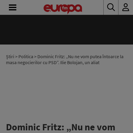
ACASĂ
ȘTIRI
RADIO
Știri
>
Politica
> Dominic Fritz: „Nu ne vom putea întoarce la
masa negocierilor cu PSD”. Ilie Bolojan, un aliat
CONCURSURI
PODCAST
ASCULTĂ
LIVE
Dominic Fritz: „Nu ne vom