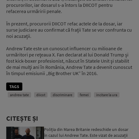
procurorilor, iar dosarul s-a întors la DIICOT pentru
refacerea urmăririi penale.
În prezent, procurorii DIICOT refac actele de la dosar, iar
surse judiciare au confirmat că fraţii Tate se vor confrunta cu
noi acuzaţii.
Andrew Tate este un cunoscut influencer cu milioane de
urmăritori pe reţeaua X. Fan declarat al lui Donald Trump şi
fost kick-boxer profesionist, născut în Statele Unit şi stabilit
de mai mulţi ani în România, Andrew Tate a devenit cunoscut
în timpul emisiunii „Big Brother UK” în 2016.
TAGS
andrew tate
diicot
discriminare
femei
incitare la ura
CITEȘTE ȘI
Poliția din Marea Britanie redeschide un dosar
în cazul lui Andrew Tate. Este vizat de acuzații