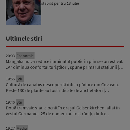
stabilit pentru 13 iulie
Ultimele stiri
20:03
Economie
Mangalia nu va reduce iluminatul public în plin sezon estival.
„Ar diminua confortul turiștilor”, spune primarul stațiunii |…
19:55
Știri
Cultură de canabis descoperită într-o pădure din Covasna.
Peste 130 de plante au fost ridicate de anchetatori |…
19:46
Știri
Două tramvaie s-au ciocnit în orașul Gelsenkirchen, aflat în
vestul Germaniei. 25 de oameni au fost răniți, dintre…
19:27
Mediu