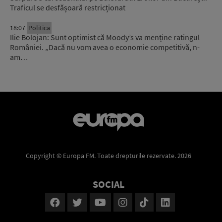
Traficul se desfășoară restricționat
18:07
Politica
Ilie Bolojan: Sunt optimist că Moody’s va menține ratingul
României. „Dacă nu vom avea o economie competitivă, n-
am…
Copyright © Europa FM. Toate drepturile rezervate. 2026
SOCIAL