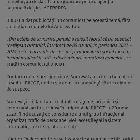
femeilor, au declarat surse judiciare pentru agenția
națională de știri, AGERPRES.
DIICOT a dat publicităţii un comunicat pe această temă, fără
a menţiona numele lui Andrew Tate.
„Din actele de urmărire penală a reieşit faptul că un suspect
(cetăţean britanic), în vârstă de 39 de ani, în perioada 2021 –
2024, prin mai multe discursuri promovate în social media, a
incitat publicul la ură şi discriminare împotriva femeilor”,
se
arată în comunicatul DIICOT.
Conform unor surse judiciare, Andrew Tate a fost chemat joi
la sediul DIICOT, unde i s-a adus la cunoştinţă că are calitatea
de suspect.
Andrew şi Tristan Tate, cu dublă cetăţenie, britanică şi
americană, au fost trimişi în judecată de DIICOT la 20 iunie
2023, fiind acuzaţi de constituire a unui grup infracţional
organizat, trafic de persoane, viol, acces ilegal la sistem
informatic, lovire sau alte violenţe.
Ulterior, în decembrie 2024, instanţele au anulat rechizitoriul