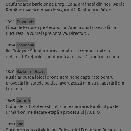
Scufundarea barjelor pe Brațul Bala, amânată din nou. Apele
Române invocă motive de siguranță. Restricții în 80 de…
19:11
Economie
Lipsa de kerosen pe Aeroportul Arad a dus la o escală, la
București, a cursei spre Antalya. Director:…
18:59
Economie
Ilie Bolojan: Situaţia aprovizionării cu combustibil s-a
deblocat. Prețurile la motorină ar urma să scadă în a doua…
18:51
Război în Ucraina
Rusia ar putea folosi drone ucrainene capturate pentru
provocări în statele baltice, avertizează ministrul apărării din
Lituania
18:45
Cultură
Coiful de la Coțofenești intră în restaurare. Publicul poate
urmări online fiecare etapă a procesului | AUDIO
18:40
Știri
Surpare a carosabilului pe Bulevardul Eroilor din București.