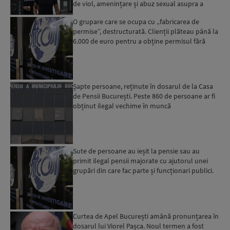
de viol, amenințare și abuz sexual asupra a
patru feme...
O grupare care se ocupa cu „fabricarea de
permise”, destructurată. Clienții plăteau până la
6.000 de euro pentru a obține permisul fără
examen...
Șapte persoane, reținute în dosarul de la Casa
de Pensii București. Peste 860 de persoane ar fi
obținut ilegal vechime în muncă
Sute de persoane au ieșit la pensie sau au
primit ilegal pensii majorate cu ajutorul unei
grupări din care fac parte și funcționari publici.
Percheziț...
Curtea de Apel București amână pronunțarea în
dosarul lui Viorel Pașca. Noul termen a fost