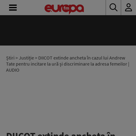
ACASĂ
ȘTIRI
RADIO
Știri
>
Justiție
> DIICOT extinde ancheta în cazul lui Andrew
Tate pentru incitare la ură și discriminare la adresa femeilor |
AUDIO
CONCURSURI
PODCAST
ASCULTĂ
LIVE