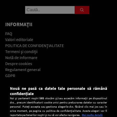
INFORMAŢII
FAQ
Valori editoriale
POLITICA DE CONFIDENŢIALITATE
Termeni şi condiţii
Notă de Informare
Despre cookies
Regulament general
GDPR
Contact
Nouă ne pasă ca datele tale personale să rămână
Descarcă gratuit aplicaţia Europa FM pentru smartphone:
confidențiale
Noi și partenerii noștri
585
stocăm și/sau accesăm informații pe dispozitivul
dvs., precum identificatorii cookie unici pentru prelucrarea datelor cu caracter
personal. Puteți accepta sau gestiona alegerile dvs. făcând clic mai jos sau în
orice moment, pe pagina cu politica de confidențialitate. Aceste alegeri vor fi
raportate partenerilor noștri și nu vă vor afecta navigarea.
Mai multe detalii