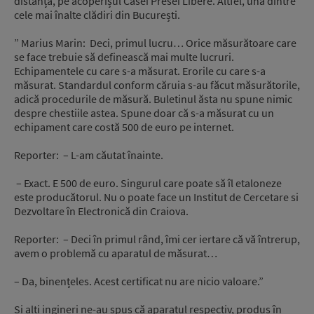
distanță, pe acoperișul Casei Presei Libere. Altfel, una dintre
cele mai înalte clădiri din București.
” Marius Marin: Deci, primul lucru… Orice măsurătoare care
se face trebuie să definească mai multe lucruri.
Echipamentele cu care s-a măsurat. Erorile cu care s-a
măsurat. Standardul conform căruia s-au făcut măsurătorile,
adică procedurile de măsură. Buletinul ăsta nu spune nimic
despre chestiile astea. Spune doar că s-a măsurat cu un
echipament care costă 500 de euro pe internet.
Reporter: – L-am căutat înainte.
– Exact. E 500 de euro. Singurul care poate să îl etaloneze
este producătorul. Nu o poate face un Institut de Cercetare si
Dezvoltare în Electronică din Craiova.
Reporter: – Deci în primul rând, îmi cer iertare că vă întrerup,
avem o problemă cu aparatul de măsurat…
– Da, binențeles. Acest certificat nu are nicio valoare.”
Și alți ingineri ne-au spus că aparatul respectiv, produs în