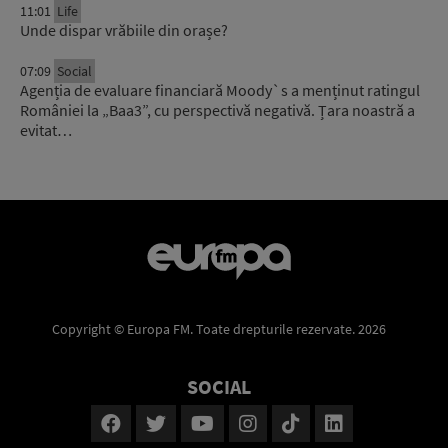
11:01
Life
Unde dispar vrăbiile din orașe?
07:09
Social
Agenția de evaluare financiară Moody`s a menținut ratingul
României la „Baa3”, cu perspectivă negativă. Țara noastră a
evitat…
Copyright © Europa FM. Toate drepturile rezervate. 2026
SOCIAL