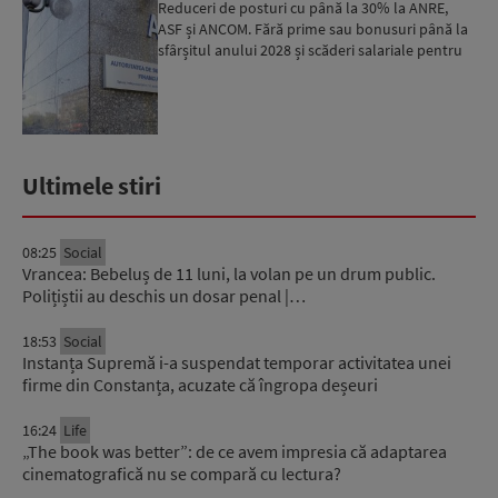
Reduceri de posturi cu până la 30% la ANRE,
ASF și ANCOM. Fără prime sau bonusuri până la
sfârșitul anului 2028 și scăderi salariale pentru
președinți...
Ultimele stiri
08:25
Social
Vrancea: Bebeluș de 11 luni, la volan pe un drum public.
Polițiștii au deschis un dosar penal |…
18:53
Social
Instanța Supremă i-a suspendat temporar activitatea unei
firme din Constanța, acuzate că îngropa deșeuri
16:24
Life
„The book was better”: de ce avem impresia că adaptarea
cinematografică nu se compară cu lectura?