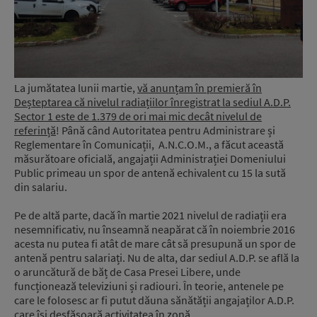
La jumătatea lunii martie,
vă anunțam în premieră în
Deșteptarea că nivelul radiațiilor înregistrat la sediul A.D.P.
Sector 1 este de 1.379 de ori mai mic decât nivelul de
referință
! Până când Autoritatea pentru Administrare și
Reglementare în Comunicații, A.N.C.O.M., a făcut această
măsurătoare oficială, angajații Administrației Domeniului
Public primeau un spor de antenă echivalent cu 15 la sută
din salariu.
Pe de altă parte, dacă în martie 2021 nivelul de radiații era
nesemnificativ, nu înseamnă neapărat că în noiembrie 2016
acesta nu putea fi atât de mare cât să presupună un spor de
antenă pentru salariați. Nu de alta, dar sediul A.D.P. se află la
o aruncătură de băț de Casa Presei Libere, unde
funcționează televiziuni și radiouri. În teorie, antenele pe
care le folosesc ar fi putut dăuna sănătății angajaților A.D.P.
care își desfășoară activitatea în zonă.