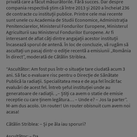
privată care a făcut măsurătorile. Fără succes. Dar despre
compania respectivă știm că între 2013 și 2020 a încheiat 236
de contracte cu instituții publice. Printre cele mai recente
sunt unele cu Academia de Studii Economice, Administrația
Penitenciarelor, Ministerul Fondurilor Europene, Ministerul
Agriculturii sau Ministerul Fondurilor Europene. Ar fi
interesant de aflat câți dintre angajații acestor instituții
încasează sporul de antenă. În loc de concluzie, vă rugăm să
ascultați un pasaj dintr-o ediție recentă a emisiunii „România
în direct”, moderată de Cătălin Striblea.
“Ascultător: Am fost pus într-o situație tare ciudată acum 3
ani. Să fac o evaluare risc pentru o Direcție de Sănătate
Publică la radiații. Specialitatea mea e de așa fel încât fac
evaluări de acest fel. Întreb șeful instituției unde au
generatoare de radiații. „– Știți ca avem o statie de emisie
receptie cu care ținem legătura… – Unde e? – Jos la parter”.
M-am dus acolo. Un router! Un router obisnuit cum avem noi
acasa!
Cătălin Striblea: – Și pe ăla iau sporuri?
Ascultător: – Da