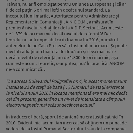
Taiwan, nu ar fi omologat pentru Uniunea Europeană și că ar
fi de cel puțin 6 ori mai ieftin decât unul standard. La
începutul lunii martie, Autoritatea pentru Administrare și
Reglementare în Comunicații, A.N.C.O.M., a măsurat în
premieră nivelul radiațiilor de la A.D.P. Sector 1. Acum, este
de 1.379 de ori mai mic decât nivelul de referință! Dar
teoretic nu ar fi imposibil ca în toamna lui 2016, numărul
antenelor de pe Casa Presei să fi fost mult mai mare. Și poate
nivelul radiațiilor chiar era de două ori și ceva mai mare
decât nivelul de referință, nu de 1.300 de ori mai mic, așa
cum este acum. Teoretic, s-ar putea, nu? În practică, ANCOM
ne-a comunicat că…
“La adresa Bulevardul Poligrafiei nr. 4, în acest moment sunt
instalate 22 de stații de bază (…) Numărul de stații existente
la nivelul anului 2016 în locația menționată era mai mic decât
cel din prezent, generând un nivel de intensitate a câmpului
electromagnetic mai scăzut decât cel actual.”
În traducere liberă, sporul de antenă nu era justificat nici în
2016. Evident, nici acum. Am încercat să obținem un punct de
vedere de la fostul Primar al Sectorului 1 sau de la compania