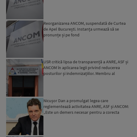
să ne prezentați...
Reorganizarea ANCOM, suspendată de Curtea
de Apel București. Instanța urmează să se
pronunțe și pe fond
USR critică lipsa de transparență a ANRE, ASF și
ANCOM în aplicarea legii privind reducerea
posturilor și indemnizațiilor. Membru al
Comisiei pentru b...
Nicușor Dan a promulgat legea care
reglementează activitatea ANRE, ASF și ANCOM:
„Este un demers necesar pentru a corecta
dezechilibre majore acumulat...