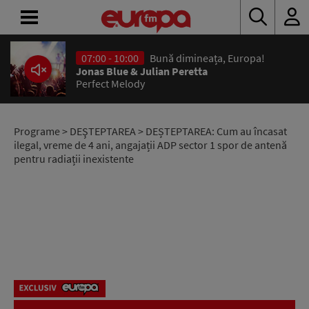
07:00 - 10:00
Bună dimineața, Europa!
ACASĂ
Jonas Blue & Julian Peretta
Perfect Melody
ȘTIRI
RADIO
Programe
>
DEŞTEPTAREA
> DEȘTEPTAREA: Cum au încasat
ilegal, vreme de 4 ani, angajații ADP sector 1 spor de antenă
pentru radiații inexistente
CONCURSURI
PODCAST
ASCULTĂ
LIVE