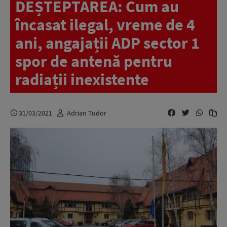
DEȘTEPTAREA: Cum au
încasat ilegal, vreme de 4
ani, angajații ADP sector 1
spor de antenă pentru
radiații inexistente
31/03/2021
Adrian Tudor