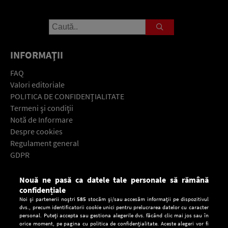
INFORMAŢII
FAQ
Valori editoriale
POLITICA DE CONFIDENŢIALITATE
Termeni şi condiţii
Notă de Informare
Despre cookies
Regulament general
GDPR
Contact
Nouă ne pasă ca datele tale personale să rămână
Descarcă gratuit aplicaţia Europa FM pentru smartphone:
confidențiale
Noi și partenerii noștri
585
stocăm și/sau accesăm informații pe dispozitivul
dvs., precum identificatorii cookie unici pentru prelucrarea datelor cu caracter
personal. Puteți accepta sau gestiona alegerile dvs. făcând clic mai jos sau în
orice moment, pe pagina cu politica de confidențialitate. Aceste alegeri vor fi