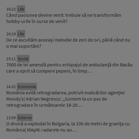
16:22
Life
Când pasiunea devine venit: trebuie să ne transformăm
hobby-urile în surse de venit?
16:19
Life
De ce ascultăm aceeași melodie de zeci de ori, până când nu
o mai suportăm?
15:11
Social
7000 de lei amendă pentru echipajul de ambulanță din Bacău
care a oprit să cumpere pepeni, în timp…
14:32
Economie
România evită retrogradarea, potrivit evaluărilor agenției
Moody’s| Adrian Negrescu: ,,Suntem la un pas de
retrogradare în următoarele 18-20…
13:59
Externe
O dronă a explodat în Bulgaria, la 100 de metri de granița cu
România| MApN: radarele nu au…