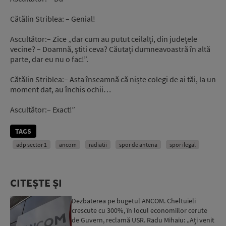
Cătălin Striblea: – Genial!
Ascultător:– Zice „dar cum au putut ceilalți, din județele
vecine? – Doamnă, știti ceva? Căutați dumneavoastră în altă
parte, dar eu nu o fac!”.
Cătălin Striblea:– Asta înseamnă că niște colegi de ai tăi, la un
moment dat, au închis ochii…
Ascultător:– Exact!”
TAGS
adp sector 1
ancom
radiatii
spor de antena
spor ilegal
CITEȘTE ȘI
Dezbaterea pe bugetul ANCOM. Cheltuieli
crescute cu 300%, în locul economiilor cerute
de Guvern, reclamă USR. Radu Mihaiu: „Ați venit