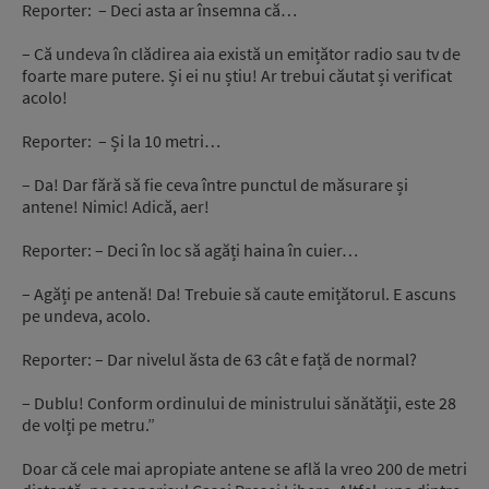
Reporter: – Deci asta ar însemna că…
– Că undeva în clădirea aia există un emițător radio sau tv de
foarte mare putere. Și ei nu știu! Ar trebui căutat și verificat
acolo!
Reporter: – Și la 10 metri…
– Da! Dar fără să fie ceva între punctul de măsurare și
antene! Nimic! Adică, aer!
Reporter: – Deci în loc să agăți haina în cuier…
– Agăți pe antenă! Da! Trebuie să caute emițătorul. E ascuns
pe undeva, acolo.
Reporter: – Dar nivelul ăsta de 63 cât e față de normal?
– Dublu! Conform ordinului de ministrului sănătății, este 28
de volți pe metru.”
Doar că cele mai apropiate antene se află la vreo 200 de metri