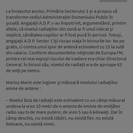
La începutul anului, Primăria Sectorului 1 și-a propus să
transforme sediul Administrației Domeniului Public în
școală. Angajații A.D.P. s-au împotrivit, argumentând, printre
altele, că nivelul radiațiilor din zonă ar fi unul ridicat și
implicit, sănătatea copiilor ar fi fost pusă în pericol. Totuși,
angajații A.D.P. Sector 1 își riscau viața în birourile lor. Nu pe
gratis, ci contra unui spor de antenă echivalent cu 15 la sută
din salariu. Conform documentelor obținute de Europa FM,
printre cei mai expuși riscului de iradiere era chiar Directorul
General. În biroul său, nivelul de radiații era de aproape 63
de volți pe metru.
Marius Marin este inginer și măsoară nivelului radiațiilor
emise de antene :
– Nivelul ăsta de radiații este echivalent cu un câmp măsurat
undeva la vreo 10 metri de o antena de emisie de emițător
radio sau tv de mare putere, de vreo 5 sau 6 kilowați. Dar în
câmp deschis, nu există clădiri, nu există fier, nu există
betoane, nu există nimic.