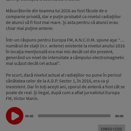
Măsurătorile din toamna lui 2016 au fost făcute de o
companie privată, dar e puțin probabil ca nivelul radiațiilor
de atunci să fi fost mai mare. Și asta pentru că atunci erau
chiar mai puține antene.
Într-un răspuns pentru Europa FM, A.N.C.O.M. spune așa: “…
numărul de stații (n.r. antene) existente la nivelul anului 2016
în locația menționată era mai mic decât cel din prezent,
generând un nivel de intensitate a câmpului electromagnetic
mai scăzut decât cel actual”.
Pe scurt, dacă nivelul actual al radiațiilor nu pune în pericol
sănătatea celor de la A.D.P. Sector 1, în 2016, era ca și
inexistent. Dar în toți acești ani, sporul de antenă a fost cât se
poate de real. Și ilegal, după cum a aflat jurnalistul Europa
FM, Victor Marin.
Audio
Player
00:00
00:00
EMBED CODE