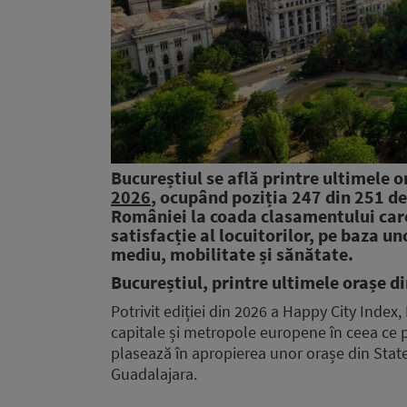
Bucureștiul se află printre ultimele 
2026
, ocupând poziția 247 din 251 de
României la coada clasamentului care
satisfacție al locuitorilor, pe baza u
mediu, mobilitate și sănătate.
Bucureștiul, printre ultimele orașe 
Potrivit ediției din 2026 a Happy City Index
capitale și metropole europene în ceea ce p
plasează în apropierea unor orașe din Stat
Guadalajara.