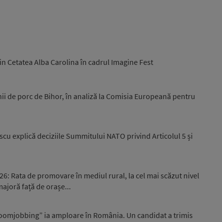
n Cetatea Alba Carolina în cadrul Imagine Fest
 de porc de Bihor, în analiză la Comisia Europeană pentru
cu explică deciziile Summitului NATO privind Articolul 5 și
: Rata de promovare în mediul rural, la cel mai scăzut nivel
majoră față de orașe...
mjobbing” ia amploare în România. Un candidat a trimis