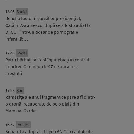
18:05
Social
Reacția fostului consilier prezidențial,
Cătălin Avramescu, după ce a fost audiat la
DIICOT într-un dosar de pornografie
infantilă:…
17:45
Social
Patru bărbați au fost înjunghiați în centrul
Londrei. O femeie de 47 de ani a fost
arestată
17:28
Știri
Rămășițe ale unui fragment ce pare a fi dintr-
o dronă, recuperate de pe o plajă din
Mamaia. Garda…
16:52
Politica
Senatul a adoptat „Legea ANI”, în calitate de