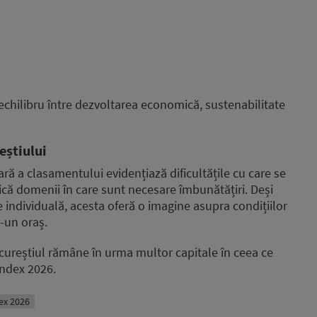
chilibru între dezvoltarea economică, sustenabilitate
eștiului
ară a clasamentului evidențiază dificultățile cu care se
indică domenii în care sunt necesare îmbunătățiri. Deși
e individuală, acesta oferă o imagine asupra condițiilor
r-un oraș.
cureștiul rămâne în urma multor capitale în ceea ce
Index 2026.
ex 2026