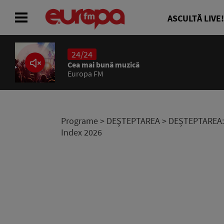
ASCULTĂ LIVE!
24/24
ACASĂ
Cea mai bună muzică
Europa FM
ȘTIRI
RADIO
Programe
>
DEŞTEPTAREA
> DEȘTEPTAREA: B
Index 2026
CONCURSURI
PODCAST
ASCULTĂ LIVE