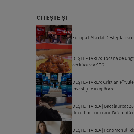
CITEȘTE ȘI
Europa FM a dat Deșteptarea di
DEȘTEPTAREA: Tocana de unghii
certificarea STG
DEȘTEPTAREA: Cristian Pîrvules
investițiile în apărare
DEȘTEPTAREA | Bacalaureat 2026
din ultimii cinci ani. Diferență 
DEȘTEPTAREA | Fenomenul „doo