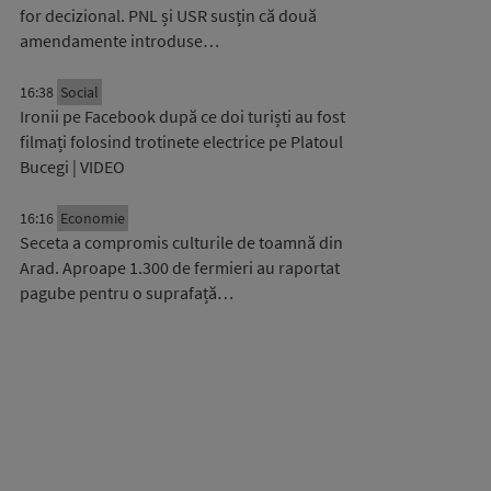
for decizional. PNL și USR susțin că două
amendamente introduse…
16:38
Social
Ironii pe Facebook după ce doi turiști au fost
filmați folosind trotinete electrice pe Platoul
Bucegi | VIDEO
16:16
Economie
Seceta a compromis culturile de toamnă din
Arad. Aproape 1.300 de fermieri au raportat
pagube pentru o suprafață…