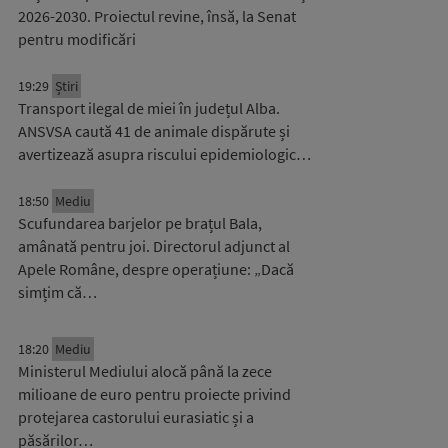
2026-2030. Proiectul revine, însă, la Senat
pentru modificări
19:29
Știri
Transport ilegal de miei în județul Alba.
ANSVSA caută 41 de animale dispărute și
avertizează asupra riscului epidemiologic…
18:50
Mediu
Scufundarea barjelor pe brațul Bala,
amânată pentru joi. Directorul adjunct al
Apele Române, despre operațiune: „Dacă
simțim că…
18:20
Mediu
Ministerul Mediului alocă până la zece
milioane de euro pentru proiecte privind
protejarea castorului eurasiatic și a
păsărilor…