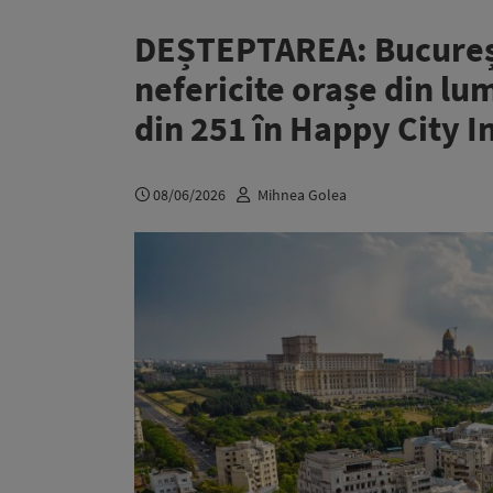
DEȘTEPTAREA: București
nefericite orașe din lu
din 251 în Happy City 
08/06/2026
Mihnea Golea