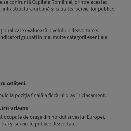
e se confruntă Capitala României, printre acestea
nfrastructura urbană și calitatea serviciilor publice.
ional care evaluează nivelul de dezvoltare și
indicatori grupați în mai multe categorii esențiale.
tru cetățeni.
ie la poziția finală a fiecărui oraș în clasament.
cirii urbane
nt ocupate de orașe din nordul și vestul Europei,
rai și serviciile publice dezvoltate.