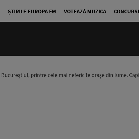
ȘTIRILE EUROPA FM
VOTEAZĂ MUZICA
CONCURS
ucureștiul, printre cele mai nefericite orașe din lume. Capi