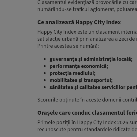
Clasamentul evidențiază provocările cu car
numărându-se traficul aglomerat, poluarea, i
Ce analizează Happy City Index
Happy City Index este un clasament internaț
satisfacție urbană prin analizarea a zeci de 
Printre acestea se numără:
guvernanța și administrația locală;
performanța economică;
protecția mediului;
mobilitatea și transportul;
sănătatea și calitatea serviciilor pen
Scorurile obținute în aceste domenii contribu
Orașele care conduc clasamentul feri
Primele poziții în Happy City Index 2026 su
recunoscute pentru standardele ridicate de t