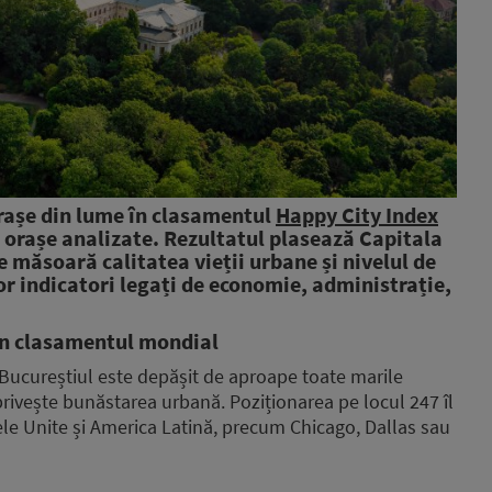
orașe din lume în clasamentul
Happy City Index
 orașe analizate. Rezultatul plasează Capitala
 măsoară calitatea vieții urbane și nivelul de
nor indicatori legați de economie, administrație,
din clasamentul mondial
, Bucureștiul este depășit de aproape toate marile
rivește bunăstarea urbană. Poziționarea pe locul 247 îl
ele Unite și America Latină, precum Chicago, Dallas sau