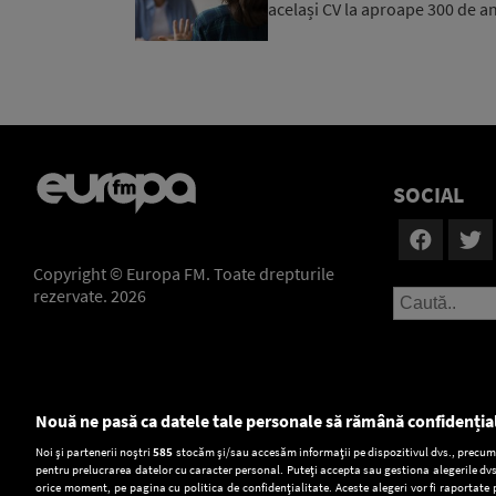
același CV la aproape 300 de an
SOCIAL
Copyright © Europa FM. Toate drepturile
rezervate. 2026
Nouă ne pasă ca datele tale personale să rămână confidenția
Setări:
Noi și partenerii noștri
585
stocăm și/sau accesăm informații pe dispozitivul dvs., precum i
pentru prelucrarea datelor cu caracter personal. Puteți accepta sau gestiona alegerile dvs
Dark Mode
orice moment, pe pagina cu politica de confidențialitate. Aceste alegeri vor fi raportate 