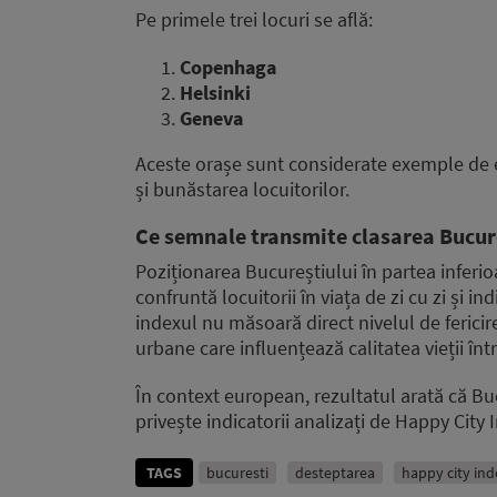
Pe primele trei locuri se află:
Copenhaga
Helsinki
Geneva
Aceste orașe sunt considerate exemple de e
și bunăstarea locuitorilor.
Ce semnale transmite clasarea Bucur
Poziționarea Bucureștiului în partea inferio
confruntă locuitorii în viața de zi cu zi și 
indexul nu măsoară direct nivelul de fericir
urbane care influențează calitatea vieții înt
În context european, rezultatul arată că Bu
privește indicatorii analizați de Happy City 
TAGS
bucuresti
desteptarea
happy city ind