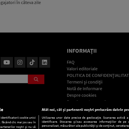
gajatori în câteva zile
INFORMAŢII
FAQ
Valori editoriale
POLITICA DE CONFIDENŢIALITAT
Termeni şi condiţii
Notă de Informare
Despre cookies
Regulament general
GDPR
le
Atât noi, cât și partenerii noștri prelucrăm datele pen
Contact
dentificatorii cookie unici
Utilizarea unor date precise de geolocație. Scanarea activă a c
identificare. Stocarea și/sau accesarea informațiilor de pe u
. făcând clic mai jos sau în
personalizat, măsurători ale publicității și de conținut, cercetarea
partenerilor noștri și nu vă