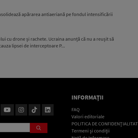
nsolidează apărarea antiaeriană pe fondul intensificării
ui cu drone și rachete. Ucraina anunță că nu a reușit să
auza lipsei de interceptoare P...
INFORMAŢII
FAQ
Valori editoriale
POLITICA DE CONFIDENŢIALITAT
Termeni şi condiţii
Notă de Informare