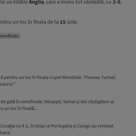
lic va întâlni
Anglia
, care a învins tot sâmbătă, cu
2-0
,
ntru un loc în finala de la
15
iulie.
semifinale
ară pentru un loc în finala Cupei Mondiale. Thomas Tuchel:
tuturor”
de gală în semifinale. Mbappé, Yamal și doi câștigători ai
 un loc în finală...
Croația cu 4-2, în timp ce Portugalia și Congo au remizat.
Ghana