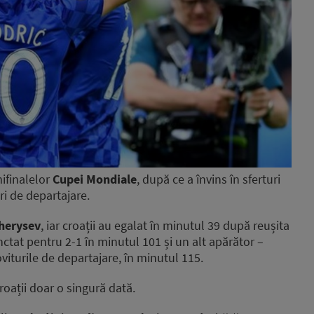
ifinalelor
Cupei Mondiale
, după ce a învins în sferturi
uri de departajare.
herysev
, iar croații au egalat în minutul 39 după reușita
ctat pentru 2-1 în minutul 101 și un alt apărător –
viturile de departajare, în minutul 115.
croații doar o singură dată.