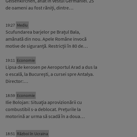
Gelsenkirchen, aflat în vestul Germaniei. 25
de oameni au fost răniți, dintre…
19:27
Mediu
Scufundarea barjelor pe Brațul Bala,
amânată din nou. Apele Române invocă
motive de siguranță. Restricții în 80 de…
19:11
Economie
Lipsa de kerosen pe Aeroportul Arad a dus la
o escală, la București, a cursei spre Antalya.
Director:…
18:59
Economie
Ilie Bolojan: Situaţia aprovizionării cu
combustibil s-a deblocat. Prețurile la
motorină ar urma să scadă în a doua…
18:51
Război în Ucraina