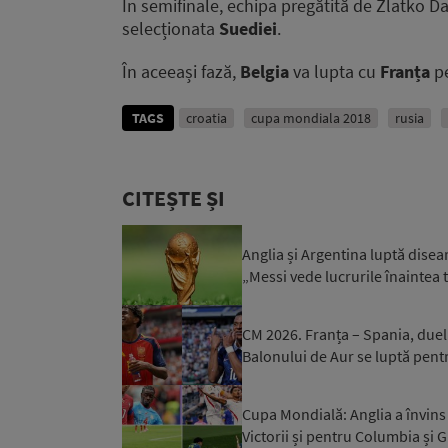
În semifinale, echipa pregătită de Zlatko Da
selecționata
Suediei
.
În aceeași fază,
Belgia
va lupta cu
Franța
pe
TAGS
croatia
cupa mondiala 2018
rusia
CITEȘTE ȘI
Anglia și Argentina luptă dise
„Messi vede lucrurile înaintea 
CM 2026. Franța – Spania, duel 
Balonului de Aur se luptă pentru
Cupa Mondială: Anglia a învins 
Victorii și pentru Columbia și 