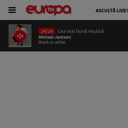
ASCULTĂ LIVE!
24/24
Cea mai bună muzică
ACASĂ
Michael Jackson
Black or white
ȘTIRI
RADIO
CONCURSURI
PODCAST
ASCULTĂ LIVE