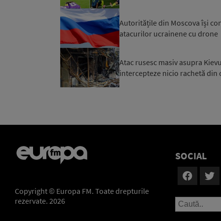
Autoritățile din Moscova își co
atacurilor ucrainene cu drone
Atac rusesc masiv asupra Kievul
intercepteze nicio rachetă din c
SOCIAL
Copyright © Europa FM. Toate drepturile
rezervate. 2026