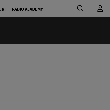
URI
RADIO ACADEMY
nă muzică