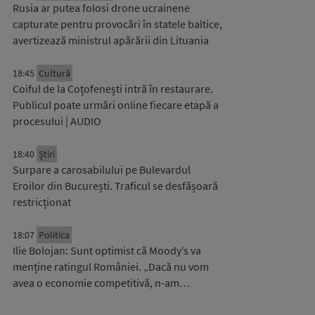
Rusia ar putea folosi drone ucrainene
capturate pentru provocări în statele baltice,
avertizează ministrul apărării din Lituania
18:45
Cultură
Coiful de la Coțofenești intră în restaurare.
Publicul poate urmări online fiecare etapă a
procesului | AUDIO
18:40
Știri
Surpare a carosabilului pe Bulevardul
Eroilor din București. Traficul se desfășoară
restricționat
18:07
Politica
Ilie Bolojan: Sunt optimist că Moody’s va
menține ratingul României. „Dacă nu vom
avea o economie competitivă, n-am…