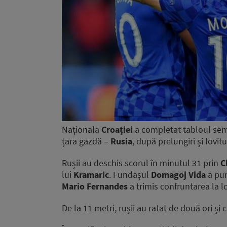
Naționala
Croației
a completat tabloul sem
țara gazdă –
Rusia
, după prelungiri și lovit
Rușii au deschis scorul în minutul 31 prin
C
lui
Kramaric
. Fundașul
Domagoj Vida
a pun
Mario Fernandes
a trimis confruntarea la lo
De la 11 metri, rușii au ratat de două ori și 