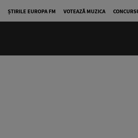
ȘTIRILE EUROPA FM
VOTEAZĂ MUZICA
CONCURS
24/24
Cea mai bu
Europa FM