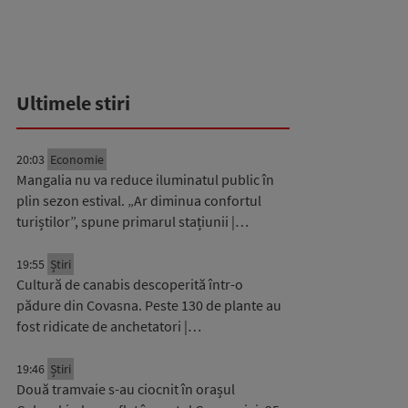
Ultimele stiri
20:03
Economie
Mangalia nu va reduce iluminatul public în
plin sezon estival. „Ar diminua confortul
turiștilor”, spune primarul stațiunii |…
19:55
Știri
Cultură de canabis descoperită într-o
pădure din Covasna. Peste 130 de plante au
fost ridicate de anchetatori |…
19:46
Știri
Două tramvaie s-au ciocnit în orașul