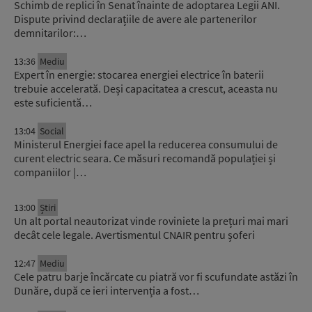
Schimb de replici în Senat înainte de adoptarea Legii ANI.
Dispute privind declarațiile de avere ale partenerilor
demnitarilor:…
13:36
Mediu
Expert în energie: stocarea energiei electrice în baterii
trebuie accelerată. Deși capacitatea a crescut, aceasta nu
este suficientă…
13:04
Social
Ministerul Energiei face apel la reducerea consumului de
curent electric seara. Ce măsuri recomandă populației și
companiilor |…
13:00
Știri
Un alt portal neautorizat vinde roviniete la prețuri mai mari
decât cele legale. Avertismentul CNAIR pentru șoferi
12:47
Mediu
Cele patru barje încărcate cu piatră vor fi scufundate astăzi în
Dunăre, după ce ieri intervenția a fost…