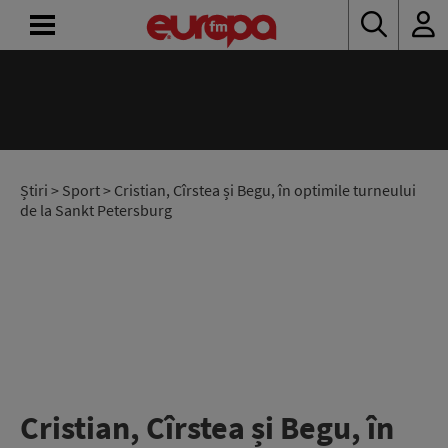
ACASĂ
ȘTIRI
RADIO
Știri
>
Sport
> Cristian, Cîrstea și Begu, în optimile turneului
de la Sankt Petersburg
CONCURSURI
PODCAST
ASCULTĂ
LIVE
Cristian, Cîrstea și Begu, în