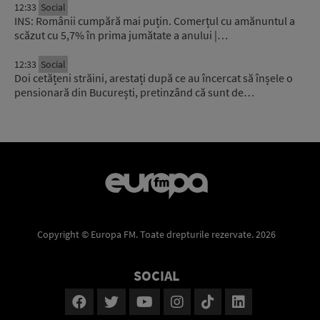
12:33
Social
INS: Românii cumpără mai puțin. Comerțul cu amănuntul a
scăzut cu 5,7% în prima jumătate a anului |…
12:33
Social
Doi cetățeni străini, arestați după ce au încercat să înșele o
pensionară din București, pretinzând că sunt de…
Copyright © Europa FM. Toate drepturile rezervate. 2026
SOCIAL