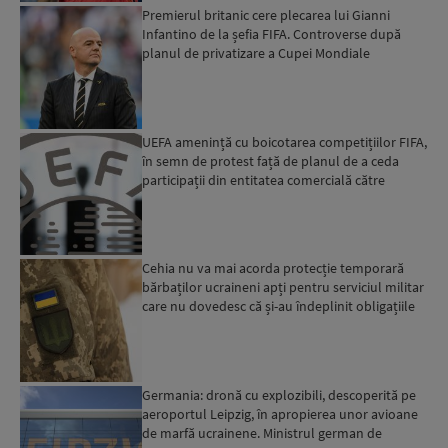
Premierul britanic cere plecarea lui Gianni
Infantino de la șefia FIFA. Controverse după
planul de privatizare a Cupei Mondiale
UEFA amenință cu boicotarea competițiilor FIFA,
în semn de protest față de planul de a ceda
participații din entitatea comercială către
investitori pr...
Cehia nu va mai acorda protecție temporară
bărbaților ucraineni apți pentru serviciul militar
care nu dovedesc că și-au îndeplinit obligațiile
militar...
Germania: dronă cu explozibili, descoperită pe
aeroportul Leipzig, în apropierea unor avioane
de marfă ucrainene. Ministrul german de