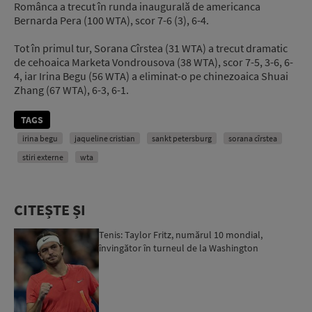
Românca a trecut în runda inaugurală de americanca
Bernarda Pera (100 WTA), scor 7-6 (3), 6-4.
Tot în primul tur, Sorana Cîrstea (31 WTA) a trecut dramatic
de cehoaica Marketa Vondrousova (38 WTA), scor 7-5, 3-6, 6-
4, iar Irina Begu (56 WTA) a eliminat-o pe chinezoaica Shuai
Zhang (67 WTA), 6-3, 6-1.
TAGS
irina begu
jaqueline cristian
sankt petersburg
sorana cîrstea
stiri externe
wta
CITEȘTE ȘI
Tenis: Taylor Fritz, numărul 10 mondial,
învingător în turneul de la Washington