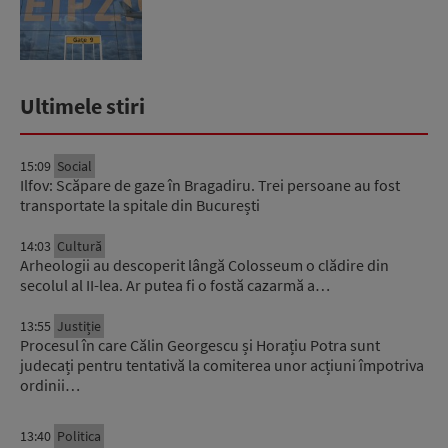
Interne: „Avem d...
Ultimele stiri
15:09
Social
Ilfov: Scăpare de gaze în Bragadiru. Trei persoane au fost
transportate la spitale din București
14:03
Cultură
Arheologii au descoperit lângă Colosseum o clădire din
secolul al II-lea. Ar putea fi o fostă cazarmă a…
13:55
Justiție
Procesul în care Călin Georgescu și Horațiu Potra sunt
judecați pentru tentativă la comiterea unor acțiuni împotriva
ordinii…
13:40
Politica