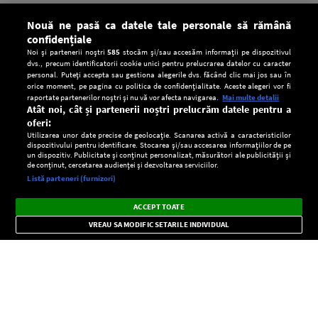
Nouă ne pasă ca datele tale personale să rămână
confidențiale
Noi și partenerii noștri
585
stocăm și/sau accesăm informații pe dispozitivul
dvs., precum identificatorii cookie unici pentru prelucrarea datelor cu caracter
personal. Puteți accepta sau gestiona alegerile dvs. făcând clic mai jos sau în
orice moment, pe pagina cu politica de confidențialitate. Aceste alegeri vor fi
raportate partenerilor noștri și nu vă vor afecta navigarea.
Mai multe detalii
Atât noi, cât și partenerii noștri prelucrăm datele pentru a
oferi:
Utilizarea unor date precise de geolocație. Scanarea activă a caracteristicilor
dispozitivului pentru identificare. Stocarea și/sau accesarea informațiilor de pe
un dispozitiv. Publicitate și conținut personalizat, măsurători ale publicității și
de conținut, cercetarea audienței și dezvoltarea serviciilor.
Setări:
Listă parteneri (furnizori)
Ascultă Europa FM în aplicație
Dark
×
Instalează
Radio live, podcasturi, știri și alerte
ACCEPT TOATE
Mode
importante.
VREAU SA MODIFIC SETARILE INDIVIDUAL
CONFIDENŢIALITATE