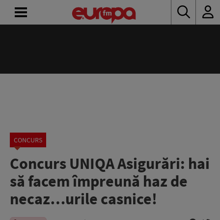
ACASĂ
ȘTIRI
RADIO
CONCURSURI
PODCAST
CONCURS
Concurs UNIQA Asigurări: hai
ASCULTĂ
LIVE
să facem împreună haz de
necaz…urile casnice!