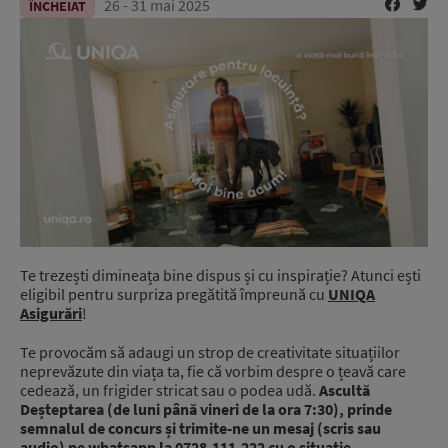
26 - 31 mai 2025
ÎNCHEIAT
Te trezești dimineața bine dispus și cu inspirație? Atunci ești
eligibil pentru surpriza pregătită împreună cu
UNIQA
Asigurări
!
Te provocăm să adaugi un strop de creativitate situațiilor
neprevăzute din viața ta, fie că vorbim despre o țeavă care
cedează, un frigider stricat sau o podea udă.
Ascultă
Deșteptarea (de luni până vineri de la ora 7:30), prinde
semnalul de concurs și trimite-ne un mesaj (scris sau
audio) pe whatsapp la 0728.111.222 cu o situație