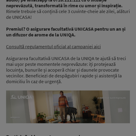
neprevăzută, transformată în rime cu umor și inspirație.
Rimele trebuie să conțină cele 3 cuvinte-cheie ale zilei, alături
de UNICASA!
Premiul? O asigurare facultativă UNICASA pentru un an și
un difuzor de arome de la UNIQA.
Consultă regulamentul oficial al campaniei aici
Asigurarea facultativă UNICASA de la UNIQA te ajută să treci
mai ușor peste momentele neprevăzute: iți protejează
locuința, bunurile și acoperă chiar și daunele provocate
vecinilor. Beneficiezi de despăgubiri rapide și asistență la
domiciliu în caz de urgență.