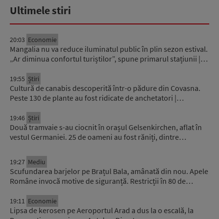
Ultimele stiri
20:03
Economie
Mangalia nu va reduce iluminatul public în plin sezon estival.
„Ar diminua confortul turiștilor”, spune primarul stațiunii |…
19:55
Știri
Cultură de canabis descoperită într-o pădure din Covasna.
Peste 130 de plante au fost ridicate de anchetatori |…
19:46
Știri
Două tramvaie s-au ciocnit în orașul Gelsenkirchen, aflat în
vestul Germaniei. 25 de oameni au fost răniți, dintre…
19:27
Mediu
Scufundarea barjelor pe Brațul Bala, amânată din nou. Apele
Române invocă motive de siguranță. Restricții în 80 de…
19:11
Economie
Lipsa de kerosen pe Aeroportul Arad a dus la o escală, la