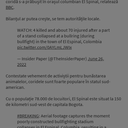
coridă s-a prăbuşit în orașul columbian El Spinal, relatează
BBC
.
Bilanțul ar putea crește, se tem autoritățile locale.
WATCH: 4 killed and about 70 injured after a part
of a stand collapsed at a bullring (during
bullfight) in the town of El Espinal, Colombia
pic.twitter.com/0AYLmLJWIx
— Insider Paper (@TheInsiderPaper)
June 26,
2022
Contestate vehement de activiștii pentru bunăstarea
animalelor, coridele sunt foarte populare în statul sud-
american.
Cu o populație 78.000 de locuitori, El Spinal este situat la 150
de kilometri sud-vest de capitala Bogota.
#BREAKING
: Aerial footage captures the moment
poorly constructed bullfighting stadium
collapses in El Espinal, Columbia, resulting in a