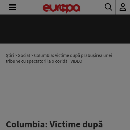
ACASĂ
ȘTIRI
RADIO
Știri
>
Social
> Columbia: Victime după prăbușirea unei
tribune cu spectatori la o coridă | VIDEO
CONCURSURI
PODCAST
ASCULTĂ
LIVE
Columbia: Victime după