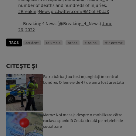
number of deaths and hundreds of injuries.
#BreakingNews
pic.twitter.com/9MCoLF0UJX
— Breaking 4 News (@Breaking_4_News)
June
26, 2022
TAGS
accident
columbia
corida
el spinal
stiri externe
CITEȘTE ȘI
Patru bărbați au fost înjunghiați în centrul
Londrei. O femeie de 47 de ani a fost arestată
Maroc: Noi mesaje despre o mobilizare către
exclava spaniolă Ceuta circulă pe rețelele de
socializare