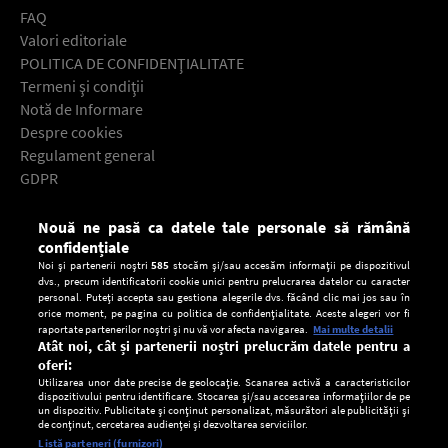
FAQ
Valori editoriale
POLITICA DE CONFIDENŢIALITATE
Termeni şi condiţii
Notă de Informare
Despre cookies
Regulament general
GDPR
Contact
Nouă ne pasă ca datele tale personale să rămână
Descarcă gratuit aplicaţia Europa FM pentru smartphone:
confidențiale
Noi și partenerii noștri
585
stocăm și/sau accesăm informații pe dispozitivul
dvs., precum identificatorii cookie unici pentru prelucrarea datelor cu caracter
personal. Puteți accepta sau gestiona alegerile dvs. făcând clic mai jos sau în
orice moment, pe pagina cu politica de confidențialitate. Aceste alegeri vor fi
raportate partenerilor noștri și nu vă vor afecta navigarea.
Mai multe detalii
Atât noi, cât și partenerii noștri prelucrăm datele pentru a
oferi:
Utilizarea unor date precise de geolocație. Scanarea activă a caracteristicilor
dispozitivului pentru identificare. Stocarea și/sau accesarea informațiilor de pe
un dispozitiv. Publicitate și conținut personalizat, măsurători ale publicității și
de conținut, cercetarea audienței și dezvoltarea serviciilor.
Setări:
Listă parteneri (furnizori)