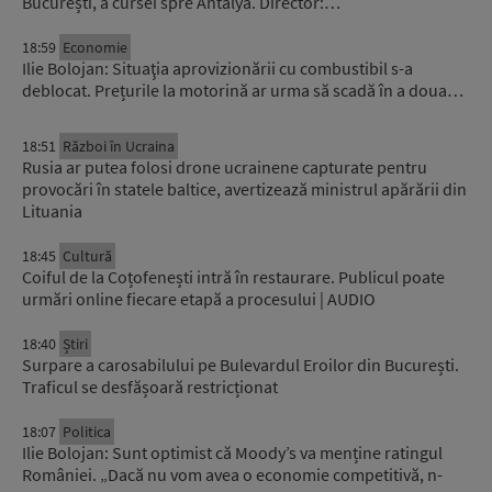
București, a cursei spre Antalya. Director:…
18:59
Economie
Ilie Bolojan: Situaţia aprovizionării cu combustibil s-a
deblocat. Prețurile la motorină ar urma să scadă în a doua…
18:51
Război în Ucraina
Rusia ar putea folosi drone ucrainene capturate pentru
provocări în statele baltice, avertizează ministrul apărării din
Lituania
18:45
Cultură
Coiful de la Coțofenești intră în restaurare. Publicul poate
urmări online fiecare etapă a procesului | AUDIO
18:40
Știri
Surpare a carosabilului pe Bulevardul Eroilor din București.
Traficul se desfășoară restricționat
18:07
Politica
Ilie Bolojan: Sunt optimist că Moody’s va menține ratingul
României. „Dacă nu vom avea o economie competitivă, n-