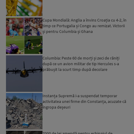
Cupa Mondială: Anglia a învins Croația cu 4-2, în
timp ce Portugalia și Congo au remizat. Victorii
și pentru Columbia și Ghana
Columbia: Peste 60 de morți și zeci de răniți
după ce un avion militar de tip Hercules s-a
prăbușit la scurt timp după decolare
Instanța Supremă i-a suspendat temporar
activitatea unei firme din Constanța, acuzate că
îngropa deșeuri
7000 de lei amendă pentru echipajul de