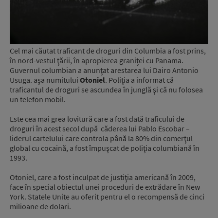
Cel mai căutat traficant de droguri din Columbia a fost prins,
în nord-vestul ţării, în apropierea graniţei cu Panama.
Guvernul columbian a anunţat arestarea lui Dairo Antonio
Usuga. așa numitului
Otoniel
. Poliţia a informat că
traficantul de droguri se ascundea în junglă şi că nu folosea
un telefon mobil.
Este cea mai grea lovitură care a fost dată traficului de
droguri în acest secol după căderea lui Pablo Escobar –
liderul cartelului care controla până la 80% din comerţul
global cu cocaină, a fost împuşcat de poliţia columbiană în
1993.
Otoniel, care a fost inculpat de justiţia americană în 2009,
face în special obiectul unei proceduri de extrădare în New
York. Statele Unite au oferit pentru el o recompensă de cinci
milioane de dolari.