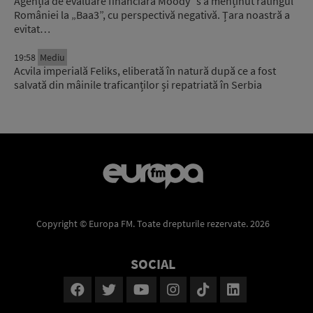
Agenția de evaluare financiară Moody`s a menținut ratingul
României la „Baa3”, cu perspectivă negativă. Țara noastră a
evitat…
19:58
Mediu
Acvila imperială Feliks, eliberată în natură după ce a fost
salvată din mâinile traficanților și repatriată în Serbia
Copyright © Europa FM. Toate drepturile rezervate. 2026
SOCIAL