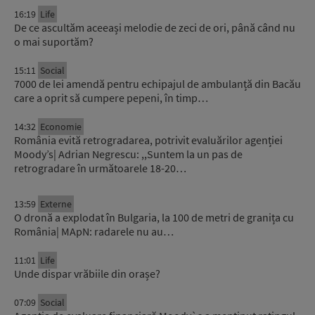
16:19
Life
De ce ascultăm aceeași melodie de zeci de ori, până când nu
o mai suportăm?
15:11
Social
7000 de lei amendă pentru echipajul de ambulanță din Bacău
care a oprit să cumpere pepeni, în timp…
14:32
Economie
România evită retrogradarea, potrivit evaluărilor agenției
Moody’s| Adrian Negrescu: ,,Suntem la un pas de
retrogradare în următoarele 18-20…
13:59
Externe
O dronă a explodat în Bulgaria, la 100 de metri de granița cu
România| MApN: radarele nu au…
11:01
Life
Unde dispar vrăbiile din orașe?
07:09
Social