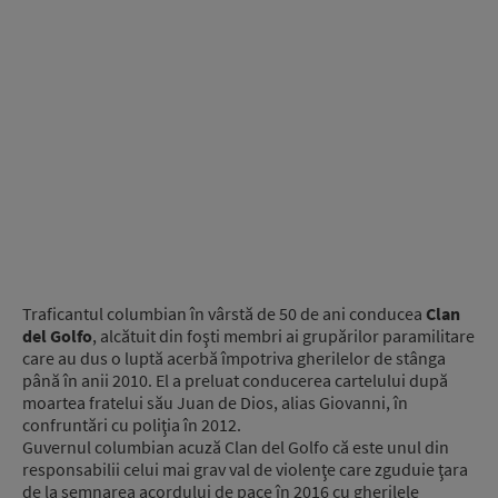
Traficantul columbian în vârstă de 50 de ani conducea
Clan
del Golfo
, alcătuit din foşti membri ai grupărilor paramilitare
care au dus o luptă acerbă împotriva gherilelor de stânga
până în anii 2010. El a preluat conducerea cartelului după
moartea fratelui său Juan de Dios, alias Giovanni, în
confruntări cu poliţia în 2012.
Guvernul columbian acuză Clan del Golfo că este unul din
responsabilii celui mai grav val de violenţe care zguduie ţara
de la semnarea acordului de pace în 2016 cu gherilele