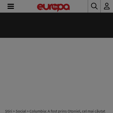
ACASĂ
ȘTIRI
RADIO
CONCURSURI
PODCAST
ASCULTĂ
LIVE
Știri
>
Social
> Columbia: A fost prins Otoniel, cel mai căutat