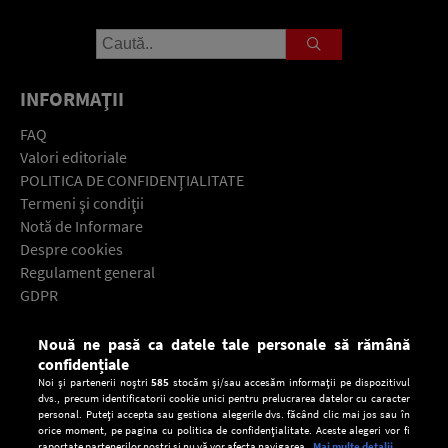
INFORMAŢII
FAQ
Valori editoriale
POLITICA DE CONFIDENŢIALITATE
Termeni şi condiţii
Notă de Informare
Despre cookies
Regulament general
GDPR
Contact
Nouă ne pasă ca datele tale personale să rămână
Descarcă gratuit aplicaţia Europa FM pentru smartphone:
confidențiale
Noi și partenerii noștri
585
stocăm și/sau accesăm informații pe dispozitivul
dvs., precum identificatorii cookie unici pentru prelucrarea datelor cu caracter
personal. Puteți accepta sau gestiona alegerile dvs. făcând clic mai jos sau în
orice moment, pe pagina cu politica de confidențialitate. Aceste alegeri vor fi
raportate partenerilor noștri și nu vă vor afecta navigarea.
Mai multe detalii