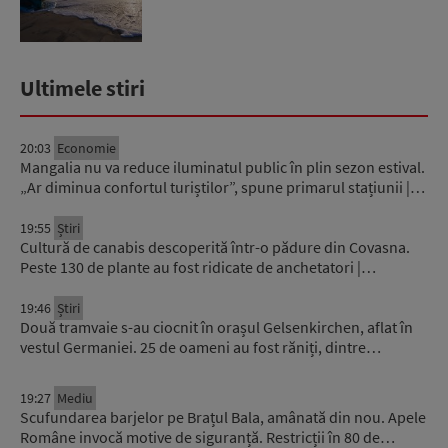
Ultimele stiri
20:03
Economie
Mangalia nu va reduce iluminatul public în plin sezon estival.
„Ar diminua confortul turiștilor”, spune primarul stațiunii |…
19:55
Știri
Cultură de canabis descoperită într-o pădure din Covasna.
Peste 130 de plante au fost ridicate de anchetatori |…
19:46
Știri
Două tramvaie s-au ciocnit în orașul Gelsenkirchen, aflat în
vestul Germaniei. 25 de oameni au fost răniți, dintre…
19:27
Mediu
Scufundarea barjelor pe Brațul Bala, amânată din nou. Apele
Române invocă motive de siguranță. Restricții în 80 de…