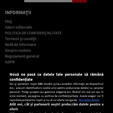
INFORMAŢII
FAQ
Valori editoriale
POLITICA DE CONFIDENŢIALITATE
Termeni şi condiţii
Notă de Informare
Despre cookies
Regulament general
GDPR
Contact
Nouă ne pasă ca datele tale personale să rămână
Descarcă gratuit aplicaţia Europa FM pentru smartphone:
confidențiale
Noi și partenerii noștri
585
stocăm și/sau accesăm informații pe dispozitivul
dvs., precum identificatorii cookie unici pentru prelucrarea datelor cu caracter
personal. Puteți accepta sau gestiona alegerile dvs. făcând clic mai jos sau în
orice moment, pe pagina cu politica de confidențialitate. Aceste alegeri vor fi
raportate partenerilor noștri și nu vă vor afecta navigarea.
Mai multe detalii
Atât noi, cât și partenerii noștri prelucrăm datele pentru a
oferi: