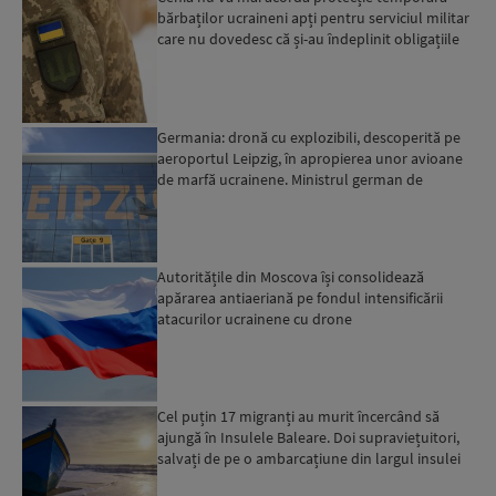
bărbaților ucraineni apți pentru serviciul militar
care nu dovedesc că și-au îndeplinit obligațiile
militar...
Germania: dronă cu explozibili, descoperită pe
aeroportul Leipzig, în apropierea unor avioane
de marfă ucrainene. Ministrul german de
Interne: „Avem d...
Autoritățile din Moscova își consolidează
apărarea antiaeriană pe fondul intensificării
atacurilor ucrainene cu drone
Cel puțin 17 migranți au murit încercând să
ajungă în Insulele Baleare. Doi supraviețuitori,
salvați de pe o ambarcațiune din largul insulei
Mallorca,...