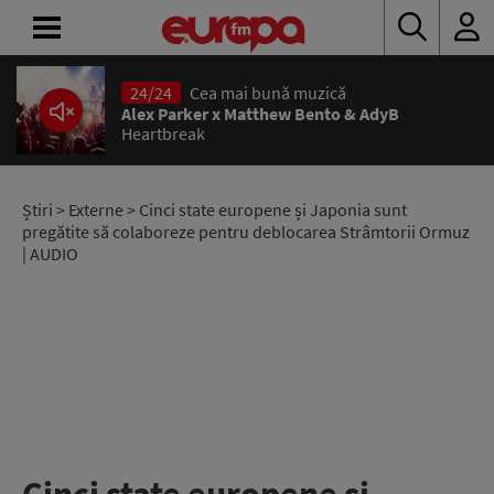
24/24
Cea mai bună muzică
ACASĂ
Alex Parker x Matthew Bento & AdyB
Heartbreak
ȘTIRI
RADIO
Știri
>
Externe
> Cinci state europene și Japonia sunt
pregătite să colaboreze pentru deblocarea Strâmtorii Ormuz
| AUDIO
CONCURSURI
PODCAST
ASCULTĂ
LIVE