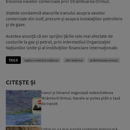
trecerea navelor comerciale prin Strâmtoarea Ormuz.
Statele condamnă atacurile Iranului asupra vaselor
comerciale din Golf, precum și asupra instalațiilor petroliere
și de gaze.
Acestea anunță că vor sprijini țările cele mai afectate de
costurile la gaz și petrol, prin intermediul Organizației
Națiunilor Unite și al instituțiilor financiare internaționale.
TAGS
razboi orientul mijlociu
stiri externe
strâmtoarea ormuz
CITEȘTE ȘI
Iranul și Omanul negociază redeschiderea
Strâmtorii Ormuz. Navele ar putea plăti o taxă
de tranzit
Cehia nu va mai acorda protecție temporară