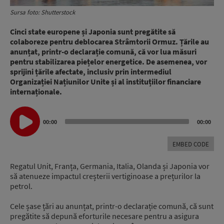
Sursa foto: Shutterstock
Cinci state europene și Japonia sunt pregătite să
colaboreze pentru deblocarea Strâmtorii Ormuz. Țările au
anunțat, printr-o declarație comună, că vor lua măsuri
pentru stabilizarea piețelor energetice. De asemenea, vor
sprijini țările afectate, inclusiv prin intermediul
Organizației Națiunilor Unite și al instituțiilor financiare
internaționale.
Audio
00:00
00:00
Player
EMBED CODE
Regatul Unit, Franța, Germania, Italia, Olanda și Japonia vor
să atenueze impactul creșterii vertiginoase a prețurilor la
petrol.
Cele șase țări au anunțat, printr-o declarație comună, că sunt
pregătite să depună eforturile necesare pentru a asigura