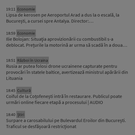
19:11
Economie
Lipsa de kerosen pe Aeroportul Arad a dus la o escală, la
București, a cursei spre Antalya. Director:…
18:59
Economie
Ilie Bolojan: Situaţia aprovizionării cu combustibil s-a
deblocat. Prețurile la motorină ar urma să scadă în a doua…
18:51
Război în Ucraina
Rusia ar putea folosi drone ucrainene capturate pentru
provocări în statele baltice, avertizează ministrul apărării din
Lituania
18:45
Cultură
Coiful de la Coțofenești intră în restaurare. Publicul poate
urmări online fiecare etapă a procesului | AUDIO
18:40
Știri
Surpare a carosabilului pe Bulevardul Eroilor din București.
Traficul se desfășoară restricționat