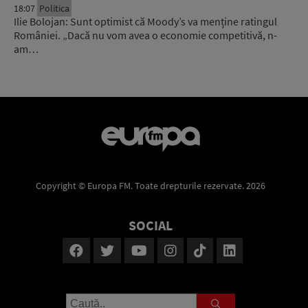
18:07
Politica
Ilie Bolojan: Sunt optimist că Moody’s va menține ratingul
României. „Dacă nu vom avea o economie competitivă, n-
am…
Copyright © Europa FM. Toate drepturile rezervate. 2026
SOCIAL