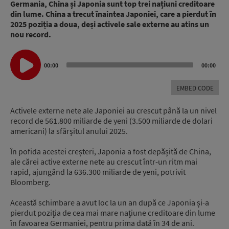
Germania, China și Japonia sunt top trei națiuni creditoare
din lume. China a trecut înaintea Japoniei, care a pierdut în
2025 poziția a doua, deși activele sale externe au atins un
nou record.
Audio
00:00
00:00
Player
EMBED CODE
Activele externe nete ale Japoniei au crescut până la un nivel
record de 561.800 miliarde de yeni (3.500 miliarde de dolari
americani) la sfârșitul anului 2025.
În pofida acestei creșteri, Japonia a fost depășită de China,
ale cărei active externe nete au crescut într-un ritm mai
rapid, ajungând la 636.300 miliarde de yeni, potrivit
Bloomberg.
Această schimbare a avut loc la un an după ce Japonia și-a
pierdut poziția de cea mai mare națiune creditoare din lume
în favoarea Germaniei, pentru prima dată în 34 de ani.