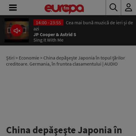
14:00 - 23:55
Cea mai bună muzică de ieri și de
ACASĂ
azi
JP Cooper & Astrid S
Sing It With Me
ȘTIRI
RADIO
Știri
>
Economie
> China depăşeşte Japonia în topul ţărilor
creditoare. Germania, în fruntea clasamentului | AUDIO
CONCURSURI
PODCAST
ASCULTĂ
LIVE
China depăşeşte Japonia în