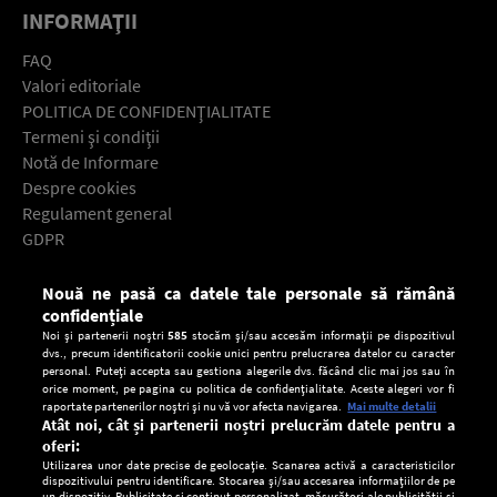
INFORMAŢII
FAQ
Valori editoriale
POLITICA DE CONFIDENŢIALITATE
Termeni şi condiţii
Notă de Informare
Despre cookies
Regulament general
GDPR
Contact
Nouă ne pasă ca datele tale personale să rămână
Descarcă gratuit aplicaţia Europa FM pentru smartphone:
confidențiale
Noi și partenerii noștri
585
stocăm și/sau accesăm informații pe dispozitivul
dvs., precum identificatorii cookie unici pentru prelucrarea datelor cu caracter
personal. Puteți accepta sau gestiona alegerile dvs. făcând clic mai jos sau în
orice moment, pe pagina cu politica de confidențialitate. Aceste alegeri vor fi
raportate partenerilor noștri și nu vă vor afecta navigarea.
Mai multe detalii
Atât noi, cât și partenerii noștri prelucrăm datele pentru a
oferi:
Utilizarea unor date precise de geolocație. Scanarea activă a caracteristicilor
dispozitivului pentru identificare. Stocarea și/sau accesarea informațiilor de pe
un dispozitiv. Publicitate și conținut personalizat, măsurători ale publicității și