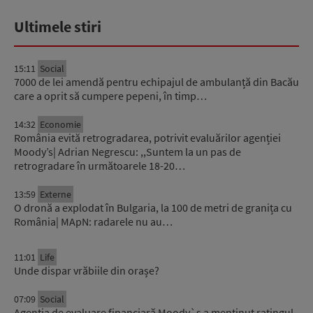
Ultimele stiri
15:11
Social
7000 de lei amendă pentru echipajul de ambulanță din Bacău
care a oprit să cumpere pepeni, în timp…
14:32
Economie
România evită retrogradarea, potrivit evaluărilor agenției
Moody’s| Adrian Negrescu: ,,Suntem la un pas de
retrogradare în următoarele 18-20…
13:59
Externe
O dronă a explodat în Bulgaria, la 100 de metri de granița cu
România| MApN: radarele nu au…
11:01
Life
Unde dispar vrăbiile din orașe?
07:09
Social
Agenția de evaluare financiară Moody`s a menținut ratingul