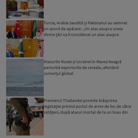
Turcia, Arabia Saudită și Pakistanul au semnat
un acord de apărare: „Un atac asupra uneia
dintre țări va fi considerat un atac asupra
tuturor”...
Atacurile Rusiei și Ucrainei în Marea Neagră
perturbă exporturile de cereale, afectând
comerțul global
Premierul Thailandei promite înăsprirea
legislației privind portul de arme de foc de către
cetățeni, după atacul mortal de la un liceu din
Bangkok...