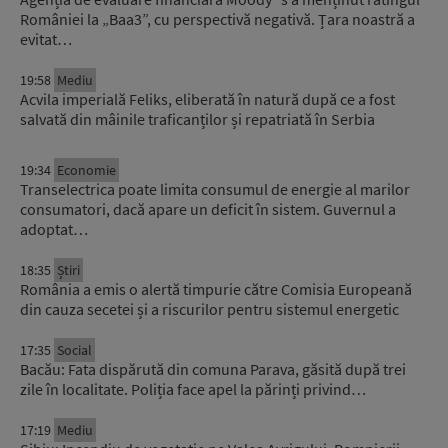
României la „Baa3”, cu perspectivă negativă. Țara noastră a
evitat…
19:58
Mediu
Acvila imperială Feliks, eliberată în natură după ce a fost
salvată din mâinile traficanților și repatriată în Serbia
19:34
Economie
Transelectrica poate limita consumul de energie al marilor
consumatori, dacă apare un deficit în sistem. Guvernul a
adoptat…
18:35
Știri
România a emis o alertă timpurie către Comisia Europeană
din cauza secetei și a riscurilor pentru sistemul energetic
17:35
Social
Bacău: Fata dispărută din comuna Parava, găsită după trei
zile în localitate. Poliția face apel la părinți privind…
17:19
Mediu