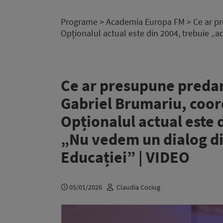
Programe
>
Academia Europa FM
> Ce ar pr
Opționalul actual este din 2004, trebuie „a
Ce ar presupune predare
Gabriel Brumariu, coor
Opționalul actual este d
„Nu vedem un dialog di
Educației” | VIDEO
05/01/2026
Claudia Cociug