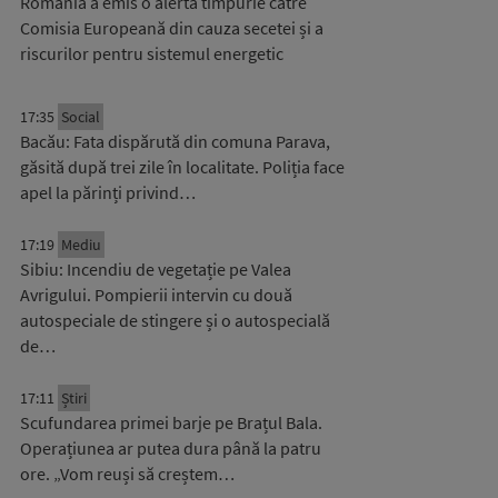
România a emis o alertă timpurie către
Comisia Europeană din cauza secetei și a
riscurilor pentru sistemul energetic
17:35
Social
Bacău: Fata dispărută din comuna Parava,
găsită după trei zile în localitate. Poliția face
apel la părinți privind…
17:19
Mediu
Sibiu: Incendiu de vegetație pe Valea
Avrigului. Pompierii intervin cu două
autospeciale de stingere și o autospecială
de…
17:11
Știri
Scufundarea primei barje pe Brațul Bala.
Operațiunea ar putea dura până la patru
ore. „Vom reuși să creștem…