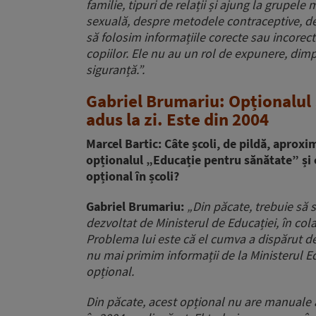
familie, tipuri de relații și ajung la grupel
sexuală, despre metodele contraceptive, d
să folosim informațiile corecte sau incorect
copiilor. Ele nu au un rol de expunere, dimp
siguranță.”.
Gabriel Brumariu: Opționalul
adus la zi. Este din 2004
Marcel Bartic: C
âte școli, de pildă,
aproxima
opționalul „Educație pentru
sănătate”
și
opțional în școli?
Gabriel Brumariu
:
„Din păcate, trebuie să
dezvoltat de Ministerul de Educației, în cola
Problema lui este că el cumva a dispărut de
nu mai primim informații de la Ministerul E
opțional.
Din păcate, acest opțional nu are manuale av