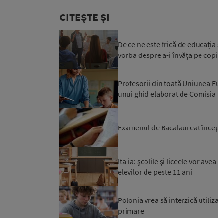
CITEȘTE ȘI
De ce ne este frică de educația
vorba despre a-i învăța pe copii 
Profesorii din toată Uniunea Eu
unui ghid elaborat de Comisia
Examenul de Bacalaureat încep
Italia: școlile și liceele vor a
elevilor de peste 11 ani
Polonia vrea să interzică utiliz
primare