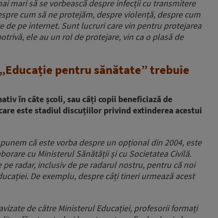
e mai mari să se vorbească despre infecții cu transmitere
espre cum să ne protejăm, despre violență, despre cum
e de pe internet. Sunt lucruri care vin pentru protejarea
otrivă, ele au un rol de protejare, vin ca o plasă de
 „Educație pentru sănătate” trebuie
tiv în câte școli, sau câți
copii beneficiază de
 care este
stadiul
discuțiilor privind extinderea
acestui
 spunem că este vorba despre un opțional din 2004, este
borare cu Ministerul Sănătății și cu Societatea Civilă.
 pe radar, inclusiv de pe radarul nostru, pentru că noi
ducației. De exemplu, despre câți tineri urmează acest
izate de către Ministerul Educației, profesorii formați