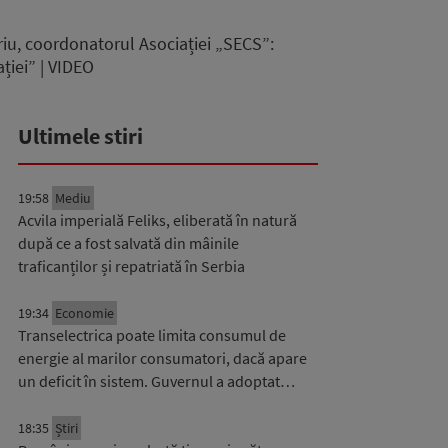
riu, coordonatorul Asociației „SECS”:
ției” | VIDEO
Ultimele stiri
19:58
Mediu
Acvila imperială Feliks, eliberată în natură
după ce a fost salvată din mâinile
traficanților și repatriată în Serbia
19:34
Economie
Transelectrica poate limita consumul de
energie al marilor consumatori, dacă apare
un deficit în sistem. Guvernul a adoptat…
18:35
Știri