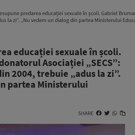
esupune predarea educației sexuale în școli. Gabriel Bruma
dus la zi”. „Nu vedem un dialog din partea Ministerului Educa
a educației sexuale în școli.
donatorul Asociației „SECS”:
in 2004, trebuie „adus la zi”.
n partea Ministerului
SHARE