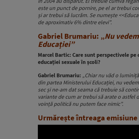
în 2004 au dispărut. El trebuie cumva regândit
este un punct de pornire, pe el ar trebui co
și ar trebui să lucrăm. Se numește <<Educa
de aproximativ 6% dintre elevi”.
Gabriel Brumariu: „
Nu vedem 
Educației”
Marcel Bartic: Care sunt perspectivele pe 
educației sexuale în școli?
Gabriel Brumariu
:
„Chiar nu văd o luminiț
din partea Ministerului Educației, nu vedem 
sec și ne-am dat seama că trebuie să conti
variante de cum ar trebui să arate o astfel
voință politică nu putem face nimic”.
Urmărește întreaga emisiun