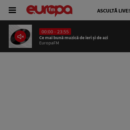
ASCULTĂ LIVE!
00:00 - 23:55
ACASĂ
Ce mai bună muzică de ieri și de azi
EuropaFM
ȘTIRI
RADIO
CONCURSURI
PODCAST
ASCULTĂ LIVE