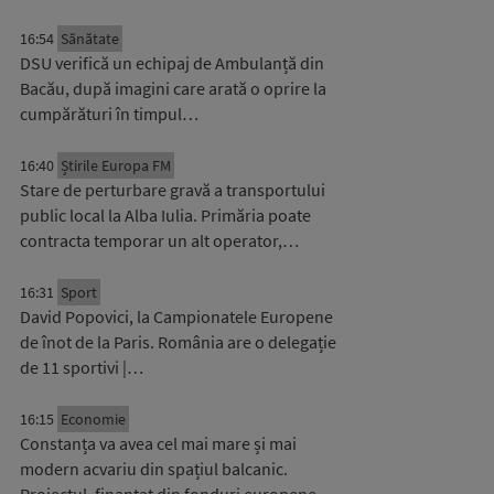
16:54
Sănătate
DSU verifică un echipaj de Ambulanță din
Bacău, după imagini care arată o oprire la
cumpărături în timpul…
16:40
Știrile Europa FM
Stare de perturbare gravă a transportului
public local la Alba Iulia. Primăria poate
contracta temporar un alt operator,…
16:31
Sport
David Popovici, la Campionatele Europene
de înot de la Paris. România are o delegație
de 11 sportivi |…
16:15
Economie
Constanța va avea cel mai mare și mai
modern acvariu din spațiul balcanic.