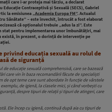
rmații care i-ar proteja mai târziu, a declarat
u Educație Contraceptivă și Sexuală (SECS), Gabriel
rtic la emisiunea
„Academia Europa FM”
. Actualul
u Sănătate” – este învechit, întrucât a fost elaborat
ecizează că opționalul trebuie „adus la zi”. Este
din stat pentru implementarea unor îmbunătățiri, mai
 există, în prezent, o dorință de intervenție pe
ației.
e privind educația sexuală au rolul de
plasă de siguranță
l de educație sexuală comprehensivă, care se bazează
 care vin în baza recomandării făcute de specialiști
im de opt teme care sunt abordate în funcție de vârstele
 exemplu, de igienă, la clasele mici, și când vorbești cu
uranță, despre tipuri de relații și tipuri de atingeri, care
stă. Ele încep cu igienă, continuă după aia cu tipuri de