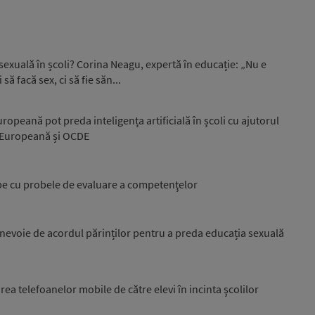
 sexuală în școli? Corina Neagu, expertă în educație: „Nu e
să facă sex, ci să fie săn...
ropeană pot preda inteligența artificială în școli cu ajutorul
 Europeană și OCDE
e cu probele de evaluare a competenţelor
vea nevoie de acordul părinților pentru a preda educația sexuală
area telefoanelor mobile de către elevi în incinta şcolilor