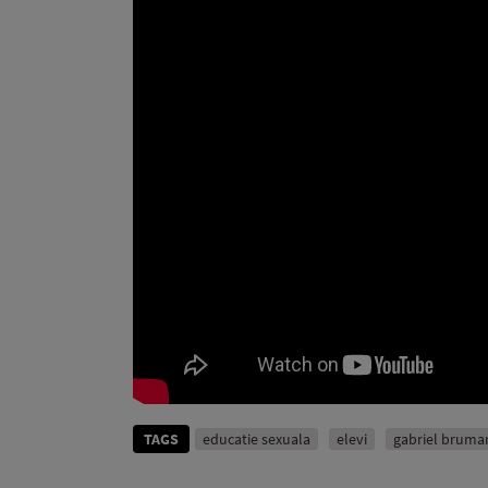
TAGS
educatie sexuala
elevi
gabriel bruma