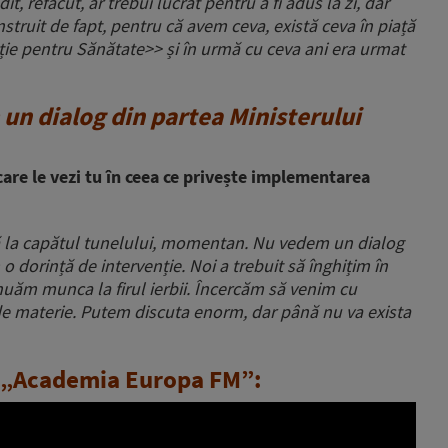
, refăcut, ar trebui lucrat pentru a fi adus la zi, dar
nstruit de fapt, pentru că avem ceva, există ceva în piață
ție pentru Sănătate>> și în urmă cu ceva ani era urmat
un dialog din partea Ministerului
care le vezi tu în ceea ce privește implementarea
ă la capătul tunelului, momentan. Nu vedem un dialog
o dorință de intervenție. Noi a trebuit să înghițim în
nuăm munca la firul ierbii. Încercăm să venim cu
 de materie. Putem discuta enorm, dar până nu va exista
e „Academia Europa FM”: