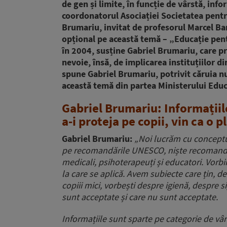
de gen și limite, în funcție de vârstă, info
coordonatorul Asociației Societatea pentr
Brumariu, invitat de profesorul Marcel Ba
opțional pe această temă – „Educație pentr
în 2004, susține Gabriel Brumariu, care pr
nevoie, însă, de implicarea instituțiilor 
spune Gabriel Brumariu, potrivit căruia nu
această temă din partea Ministerului Educ
Gabriel Brumariu: Informațiil
a-i proteja pe copii, vin ca o 
Gabriel Brumariu:
„Noi lucrăm cu conceptu
pe recomandările UNESCO, niște recomandări
medicali, psihoterapeuți și educatori. Vorb
la care se aplică. Avem subiecte care țin, de
copiii mici, vorbești despre igienă, despre sig
sunt acceptate și care nu sunt acceptate.
Informațiile sunt sparte pe categorie de vâr