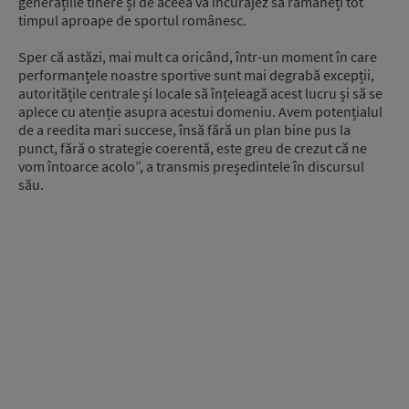
generațiile tinere și de aceea vă încurajez să rămâneți tot
timpul aproape de sportul românesc.
Sper că astăzi, mai mult ca oricând, într-un moment în care
performanțele noastre sportive sunt mai degrabă excepții,
autoritățile centrale și locale să înțeleagă acest lucru și să se
aplece cu atenție asupra acestui domeniu. Avem potențialul
de a reedita mari succese, însă fără un plan bine pus la
punct, fără o strategie coerentă, este greu de crezut că ne
vom întoarce acolo”, a transmis președintele în discursul
său.