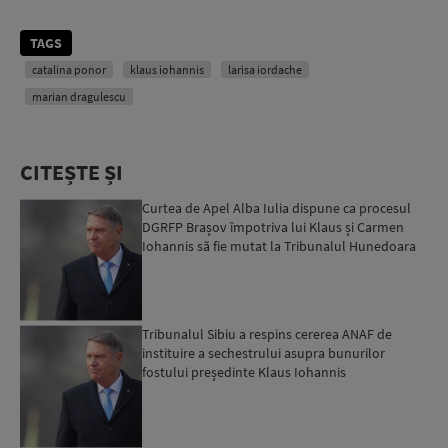
TAGS
catalina ponor
klaus iohannis
larisa iordache
marian dragulescu
CITEȘTE ȘI
Curtea de Apel Alba Iulia dispune ca procesul
DGRFP Brașov împotriva lui Klaus și Carmen
Iohannis să fie mutat la Tribunalul Hunedoara
Tribunalul Sibiu a respins cererea ANAF de
instituire a sechestrului asupra bunurilor
fostului președinte Klaus Iohannis