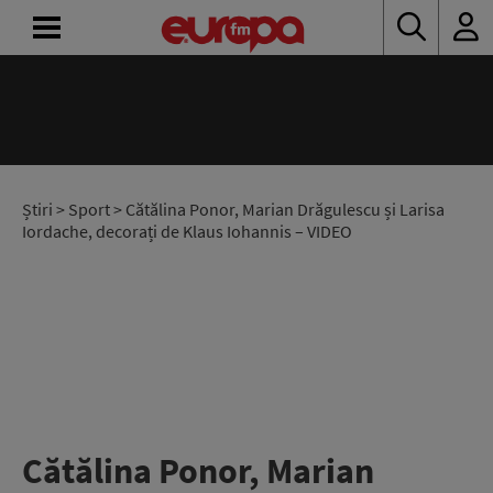
ACASĂ
ȘTIRI
RADIO
Știri
>
Sport
> Cătălina Ponor, Marian Drăgulescu și Larisa
Iordache, decorați de Klaus Iohannis – VIDEO
CONCURSURI
PODCAST
ASCULTĂ
LIVE
Cătălina Ponor, Marian