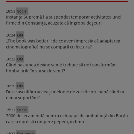
18:53
Social
Instanța Supremă i-a suspendat temporar activitatea unei
firme din Constanța, acuzate că îngropa deșeuri
16:24
Life
„The book was better”: de ce avem impresia că adaptarea
cinematografică nu se compară cu lectura?
16:22
Life
Când pasiunea devine venit: trebuie să ne transformăm
hobby-urile în surse de venit?
16:19
Life
De ce ascultăm aceeași melodie de zeci de ori, până când nu
o mai suportăm?
15:11
Social
7000 de lei amendă pentru echipajul de ambulanță din Bacău
care a oprit să cumpere pepeni, în timp…
14:32
Economie