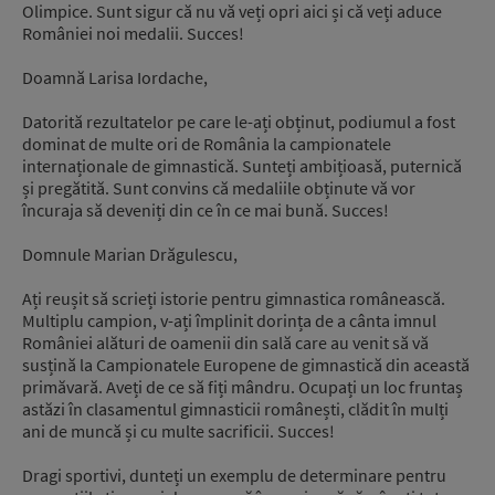
Olimpice. Sunt sigur că nu vă veți opri aici și că veți aduce
României noi medalii. Succes!
Doamnă Larisa Iordache,
Datorită rezultatelor pe care le-ați obținut, podiumul a fost
dominat de multe ori de România la campionatele
internaționale de gimnastică. Sunteți ambițioasă, puternică
și pregătită. Sunt convins că medaliile obținute vă vor
încuraja să deveniți din ce în ce mai bună. Succes!
Domnule Marian Drăgulescu,
Ați reușit să scrieți istorie pentru gimnastica românească.
Multiplu campion, v-ați împlinit dorința de a cânta imnul
României alături de oamenii din sală care au venit să vă
susțină la Campionatele Europene de gimnastică din această
primăvară. Aveți de ce să fiți mândru. Ocupați un loc fruntaș
astăzi în clasamentul gimnasticii românești, clădit în mulți
ani de muncă și cu multe sacrificii. Succes!
Dragi sportivi, dunteți un exemplu de determinare pentru