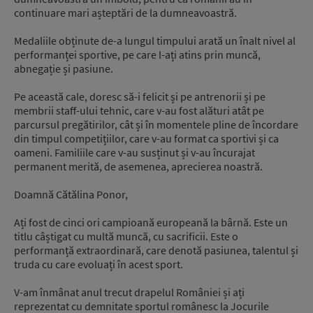
continuare mari așteptări de la dumneavoastră.
Medaliile obținute de-a lungul timpului arată un înalt nivel al
performanței sportive, pe care l-ați atins prin muncă,
abnegație și pasiune.
Pe această cale, doresc să-i felicit și pe antrenorii și pe
membrii staff-ului tehnic, care v-au fost alături atât pe
parcursul pregătirilor, cât și în momentele pline de încordare
din timpul competițiilor, care v-au format ca sportivi și ca
oameni. Familiile care v-au susținut și v-au încurajat
permanent merită, de asemenea, aprecierea noastră.
Doamnă Cătălina Ponor,
Ați fost de cinci ori campioană europeană la bârnă. Este un
titlu câștigat cu multă muncă, cu sacrificii. Este o
performanță extraordinară, care denotă pasiunea, talentul și
truda cu care evoluați în acest sport.
V-am înmânat anul trecut drapelul României și ați
reprezentat cu demnitate sportul românesc la Jocurile