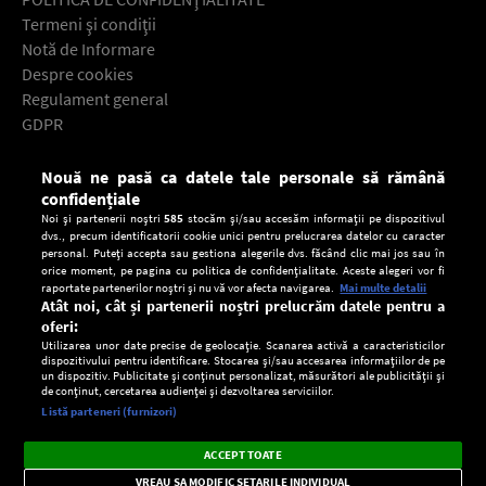
Termeni şi condiţii
Notă de Informare
Despre cookies
Regulament general
GDPR
Contact
Nouă ne pasă ca datele tale personale să rămână
Descarcă gratuit aplicaţia Europa FM pentru smartphone:
confidențiale
Noi și partenerii noștri
585
stocăm și/sau accesăm informații pe dispozitivul
dvs., precum identificatorii cookie unici pentru prelucrarea datelor cu caracter
personal. Puteți accepta sau gestiona alegerile dvs. făcând clic mai jos sau în
orice moment, pe pagina cu politica de confidențialitate. Aceste alegeri vor fi
raportate partenerilor noștri și nu vă vor afecta navigarea.
Mai multe detalii
Atât noi, cât și partenerii noștri prelucrăm datele pentru a
oferi:
Utilizarea unor date precise de geolocație. Scanarea activă a caracteristicilor
dispozitivului pentru identificare. Stocarea și/sau accesarea informațiilor de pe
un dispozitiv. Publicitate și conținut personalizat, măsurători ale publicității și
de conținut, cercetarea audienței și dezvoltarea serviciilor.
Setări:
Listă parteneri (furnizori)
Ascultă Europa FM în aplicație
Dark
×
Instalează
Radio live, podcasturi, știri și alerte
ACCEPT TOATE
Mode
importante.
VREAU SA MODIFIC SETARILE INDIVIDUAL