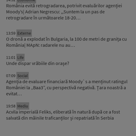
România evită retrogradarea, potrivit evaluărilor agenției
Moody’s| Adrian Negrescu: ,,Suntem la un pas de
retrogradare în următoarele 18-20…
13:59
Externe
O dronă a explodat în Bulgaria, la 100 de metri de granița cu
România| MApN: radarele nu au…
11:01
Life
Unde dispar vrăbiile din orașe?
07:09
Social
Agenția de evaluare financiară Moody`s a menținut ratingul
României la „Baa3”, cu perspectivă negativă. Țara noastră a
evitat…
19:58
Mediu
Acvila imperială Feliks, eliberată în natură după ce a fost
salvată din mâinile traficanților și repatriată în Serbia