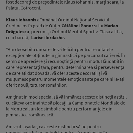
fost decorați de președintele Klaus Iohannis, marți seara, la
Palatul Cotroceni.
Klaus Iohannis
a înmânat Ordinul Național Serviciul
Credincios în grad de Ofițer
Cătălinei Ponor
și lui
Marian
Drăgulescu
, precum și Ordinul Meritul Sportiv, Clasa a III-a,
cu o baretă,
Larisei Iordache.
”Am deosebita onoare de vă felicita pentru rezultatele
excepționale obținute în gimnastică pe parcursul carierei. În
semn de apreciere și recunoștință pentru modul lăudabil în
care reprezentați țara, pentru determinarea și perseverența
de care ați dat dovadă, vă ofer aceste decorații și vă
mulțumesc pentru momentele emoționante pe care ni le-ați
oferit nouă, tuturor românilor.
Am ținut în mod special să vă înmânez aceste distincții astăzi,
cu câteva ore înainte să plecați la Campionatele Mondiale de
la Montreal, un loc simbolic pentru performanțele din
gimnastica românească.
Am vrut, așadar, ca aceste distincții să fie pentru
dumneavoastră un imbold, pentru că românii au în