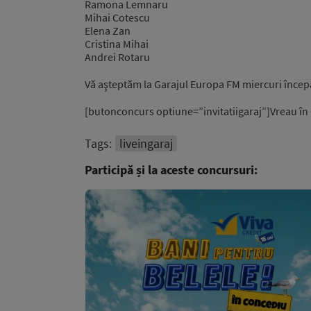
Ramona Lemnaru
Mihai Cotescu
Elena Zan
Cristina Mihai
Andrei Rotaru
Vă aşteptăm la Garajul Europa FM miercuri începân
[butonconcurs optiune=”invitatiigaraj”]Vreau î
Tags:
liveingaraj
Participă și la aceste concursuri: