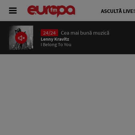
ASCULTĂ LIVE!
24/24
Cea mai bună muzică
ACASĂ
Lenny Kravitz
I Belong To You
ȘTIRI
RADIO
CONCURSURI
PODCAST
ASCULTĂ LIVE