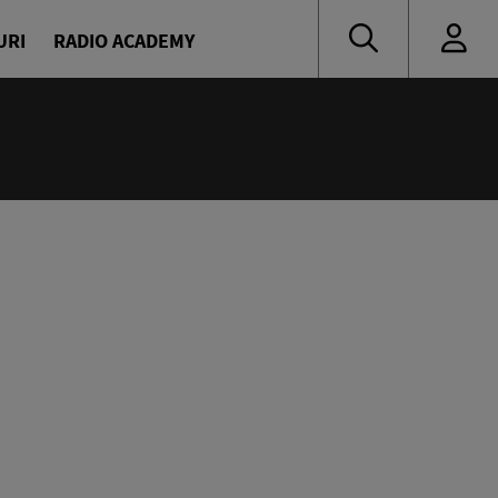
URI
RADIO ACADEMY
nă muzică