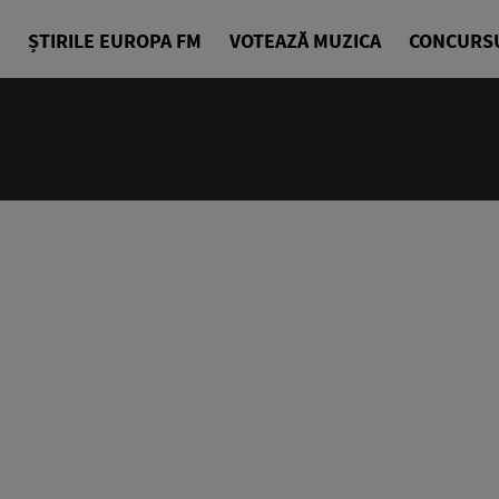
ȘTIRILE EUROPA FM
VOTEAZĂ MUZICA
CONCURS
24/24
Cea mai bu
Europa FM