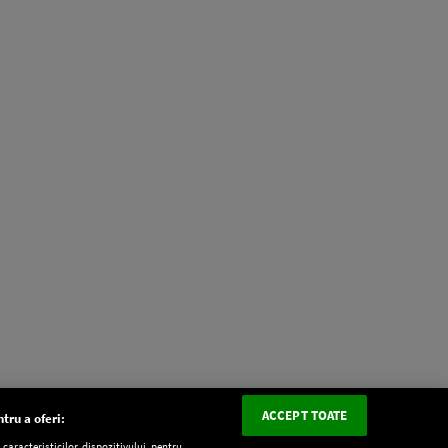
ACCEPT TOATE
tru a oferi:
aracteristicilor dispozitivului pentru