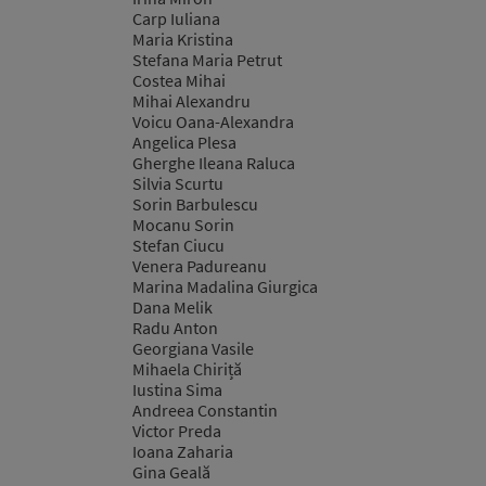
Carp Iuliana
Maria Kristina
Stefana Maria Petrut
Costea Mihai
Mihai Alexandru
Voicu Oana-Alexandra
Angelica Plesa
Gherghe Ileana Raluca
Silvia Scurtu
Sorin Barbulescu
Mocanu Sorin
Stefan Ciucu
Venera Padureanu
Marina Madalina Giurgica
Dana Melik
Radu Anton
Georgiana Vasile
Mihaela Chiriță
Iustina Sima
Andreea Constantin
Victor Preda
Ioana Zaharia
Gina Geală