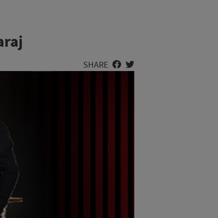
araj
SHARE