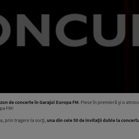
zon de concerte în Garajul Europa FM
. Piese în premieră şi o atmo
opa FM!
a, prin tragere la sorţi,
una din cele 50 de invitaţii duble la concer