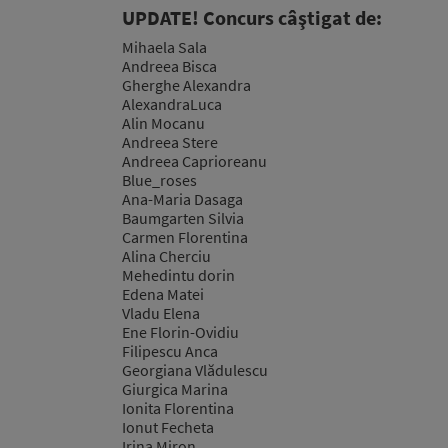
UPDATE! Concurs câştigat de:
Mihaela Sala
Andreea Bisca
Gherghe Alexandra
AlexandraLuca
Alin Mocanu
Andreea Stere
Andreea Caprioreanu
Blue_roses
Ana-Maria Dasaga
Baumgarten Silvia
Carmen Florentina
Alina Cherciu
Mehedintu dorin
Edena Matei
Vladu Elena
Ene Florin-Ovidiu
Filipescu Anca
Georgiana Vlădulescu
Giurgica Marina
Ionita Florentina
Ionut Fecheta
Irina Miron