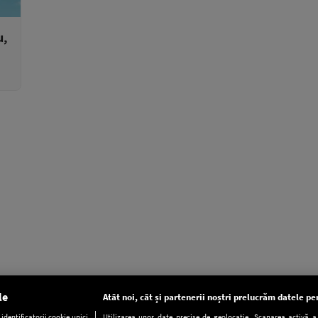
u,
le
Atât noi, cât și partenerii noștri prelucrăm datele pen
dentificatorii cookie unici
Utilizarea unor date precise de geolocație. Scanarea activă a c