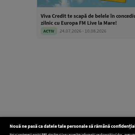
Viva Credit te scapă de belele în concedi
zilnic cu Europa FM Live la Mare!
24.07.2026 - 10.08.2026
ACTIV
Nouă ne pasă ca datele tale personale să rămână confidenția
Setări:
Noi și partenerii noștri
585
stocăm și/sau accesăm informații pe dispozitivul dvs., precum i