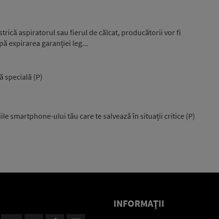
rică aspiratorul sau fierul de călcat, producătorii vor fi
pă expirarea garanției leg...
ă specială (P)
ile smartphone-ului tău care te salvează în situații critice (P)
INFORMAŢII