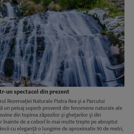
ntr-un spectacol din prezent
rul Rezervației Naturale Piatra Rea și a Parcului
ră un peisaj superb provenit din fenomene naturale ale
vine din topirea zăpezilor și ghețarilor și din
iar înainte de a coborî în mai multe trepte pe abruptul
âncii cu eleganță o lungime de aproximativ 90 de metri,