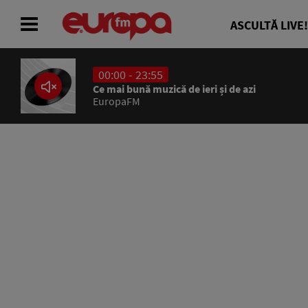
ASCULTĂ LIVE!
00:00 - 23:55
ACASĂ
Ce mai bună muzică de ieri și de azi
EuropaFM
ȘTIRI
RADIO
CONCURSURI
PODCAST
ASCULTĂ LIVE