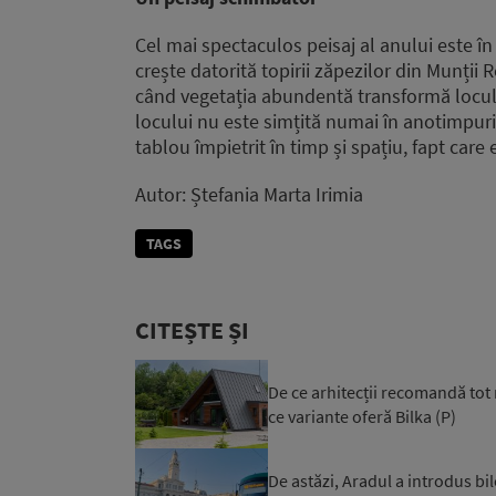
Cel mai spectaculos peisaj al anului este î
crește datorită topirii zăpezilor din Munții R
când vegetația abundentă transformă locul 
locului nu este simțită numai în anotimpuri
tablou împietrit în timp și spațiu, fapt care
Autor: Ștefania Marta Irimia
TAGS
CITEȘTE ȘI
De ce arhitecții recomandă tot 
ce variante oferă Bilka (P)
De astăzi, Aradul a introdus bil