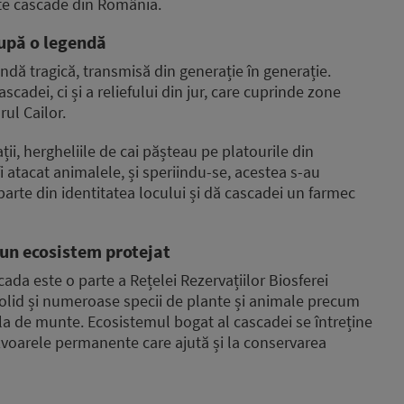
lte cascade din România.
după o legendă
ndă tragică, transmisă din generație în generație.
adei, ci și a reliefului din jur, care cuprinde zone
rul Cailor.
i, hergheliile de cai pășteau pe platourile din
fi atacat animalele, și speriindu-se, acestea s-au
parte din identitatea locului și dă cascadei un farmec
 un ecosistem protejat
cada este o parte a Rețelei Rezervațiilor Biosferei
lid și numeroase specii de plante și animale precum
la de munte. Ecosistemul bogat al cascadei se întreține
 izvoarele permanente care ajută și la conservarea