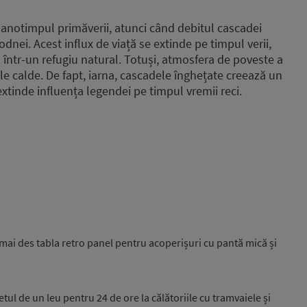
n anotimpul primăverii, atunci când debitul cascadei
odnei. Acest influx de viață se extinde pe timpul verii,
într-un refugiu natural. Totuși, atmosfera de poveste a
le calde. De fapt, iarna, cascadele înghețate creează un
 extinde influența legendei pe timpul vremii reci.
mai des tabla retro panel pentru acoperișuri cu pantă mică și
etul de un leu pentru 24 de ore la călătoriile cu tramvaiele și