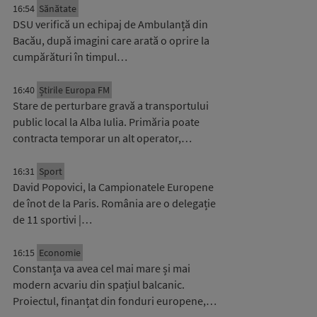
16:54
Sănătate
DSU verifică un echipaj de Ambulanță din
Bacău, după imagini care arată o oprire la
cumpărături în timpul…
16:40
Știrile Europa FM
Stare de perturbare gravă a transportului
public local la Alba Iulia. Primăria poate
contracta temporar un alt operator,…
16:31
Sport
David Popovici, la Campionatele Europene
de înot de la Paris. România are o delegație
de 11 sportivi |…
16:15
Economie
Constanța va avea cel mai mare și mai
modern acvariu din spațiul balcanic.
Proiectul, finanțat din fonduri europene,…