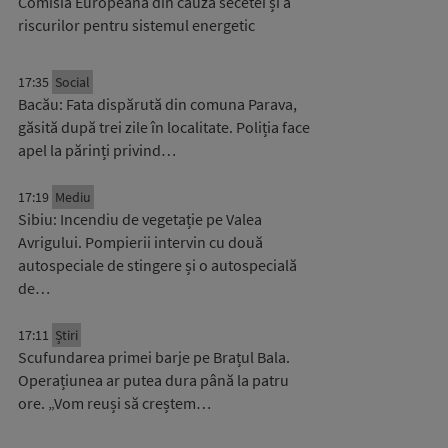
Comisia Europeană din cauza secetei și a
riscurilor pentru sistemul energetic
17:35
Social
Bacău: Fata dispărută din comuna Parava,
găsită după trei zile în localitate. Poliția face
apel la părinți privind…
17:19
Mediu
Sibiu: Incendiu de vegetație pe Valea
Avrigului. Pompierii intervin cu două
autospeciale de stingere și o autospecială
de…
17:11
Știri
Scufundarea primei barje pe Brațul Bala.
Operațiunea ar putea dura până la patru
ore. „Vom reuși să creștem…