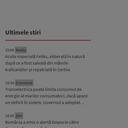
Ultimele stiri
19:58
Mediu
Acvila imperială Feliks, eliberată în natură
după ce a fost salvată din mâinile
traficanților și repatriată în Serbia
19:34
Economie
Transelectrica poate limita consumul de
energie al marilor consumatori, dacă apare
un deficit în sistem. Guvernul a adoptat…
18:35
Știri
România a emis o alertă timpurie către