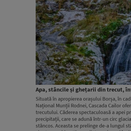
Apa, stâncile și ghețarii din trecut, î
Situată în apropierea orașului Borșa, în cad
Național Munții Rodnei, Cascada Cailor ofe
trecutului. Căderea spectaculoasă a apei pro
precipitații, care se adună într-un circ glac
stâncos. Aceasta se prelinge de-a lungul st