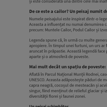
și este considerată una dintre cele mai îna
De ce este a cailor? Un peisaj numit 
Numele peisajului este inspirat dintr-o lege
Aceasta a influențat nu numai denumirea casc
precum: Muntele Cailor, Podul Cailor și Izvo
Legenda spune că, în urmă cu multe generați
apropiere. În timpul unei furtuni, un urs ar 
aruncat în prăpastie. Această legendă face 
aparte și o atmosferă de poveste.
Mai mult decât un spațiu de poveste:
Aflată în Parcul Național Munții Rodnei, cas
UNESCO. Aceasta adăpostește păduri de mo
capra neagră, cocoșul de mesteacăn și acvi
singur, fiind menținut de relieful glaciar și
diversității florei și faunei zonei.
Un peisaj schimbător