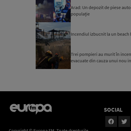
Arad: Un depozit de piese auto
populație
Incendiul izbucnit la un beach 
Trei pompieri au murit în incend
evacuate din cauza unui nou inc
SOCIAL
Copyright © Europa FM. Toate drepturile