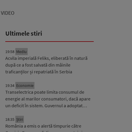
| VIDEO
Ultimele stiri
19:58
Mediu
Acvila imperială Feliks, eliberată în natură
după ce a fost salvată din mâinile
traficanților și repatriată în Serbia
19:34
Economie
Transelectrica poate limita consumul de
energie al marilor consumatori, dacă apare
un deficit în sistem. Guvernul a adoptat…
18:35
Știri
România a emis o alertă timpurie către