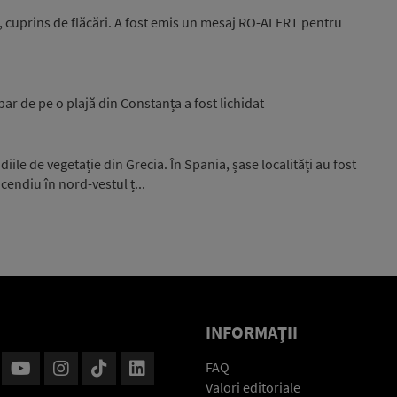
, cuprins de flăcări. A fost emis un mesaj RO-ALERT pentru
bar de pe o plajă din Constanța a fost lichidat
iile de vegetație din Grecia. În Spania, șase localități au fost
endiu în nord-vestul ț...
INFORMAŢII
FAQ
Valori editoriale