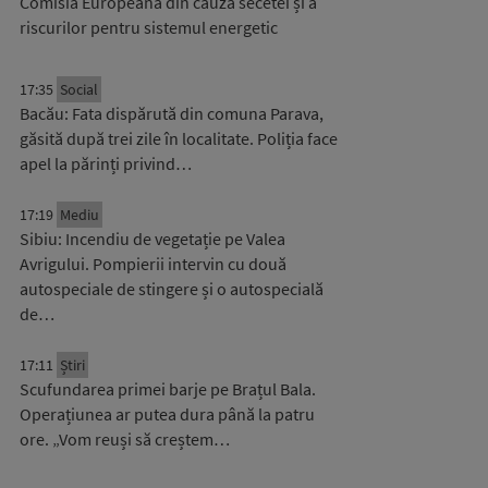
Comisia Europeană din cauza secetei și a
riscurilor pentru sistemul energetic
17:35
Social
Bacău: Fata dispărută din comuna Parava,
găsită după trei zile în localitate. Poliția face
apel la părinți privind…
17:19
Mediu
Sibiu: Incendiu de vegetație pe Valea
Avrigului. Pompierii intervin cu două
autospeciale de stingere și o autospecială
de…
17:11
Știri
Scufundarea primei barje pe Brațul Bala.
Operațiunea ar putea dura până la patru
ore. „Vom reuși să creștem…