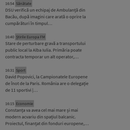
16:54
Sănătate
DSU verifică un echipaj de Ambulanță din
Bacău, după imagini care arată o oprire la
cumpărături în timpul…
16:40
Știrile Europa FM
Stare de perturbare gravă a transportului
public local la Alba Iulia. Primăria poate
contracta temporar un alt operator,…
16:31
Sport
David Popovici, la Campionatele Europene
de înot de la Paris. România are o delegație
de 11 sportivi |…
16:15
Economie
Constanța va avea cel mai mare și mai
modern acvariu din spațiul balcanic.
Proiectul, finanțat din fonduri europene,…