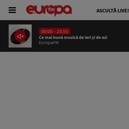
ASCULTĂ LIVE!
00:00 - 23:55
ACASĂ
Ce mai bună muzică de ieri și de azi
EuropaFM
ȘTIRI
RADIO
CONCURSURI
PODCAST
ASCULTĂ LIVE