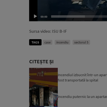
00:00
Sursa video: ISU B-IF
TAGS
case
incendiu
sectorul 5
CITEȘTE ȘI
Incendiul izbucnit într-un apar
fost transportată la spital
Incendiu puternic la un apart