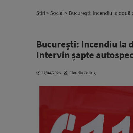
Știri
>
Social
> București: Incendiu la două c
București: Incendiu la 
Intervin șapte autospec
27/04/2026
Claudia Cociug