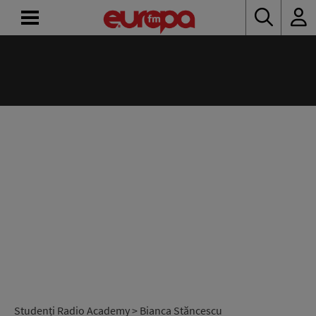
ACASĂ
ȘTIRI
RADIO
CONCURSURI
PODCAST
ASCULTĂ
LIVE
Studenți Radio Academy
> Bianca Stăncescu