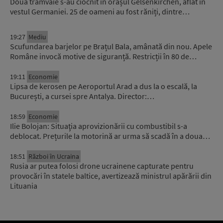
Două tramvaie s-au ciocnit în orașul Gelsenkirchen, aflat în
vestul Germaniei. 25 de oameni au fost răniți, dintre…
19:27
Mediu
Scufundarea barjelor pe Brațul Bala, amânată din nou. Apele
Române invocă motive de siguranță. Restricții în 80 de…
19:11
Economie
Lipsa de kerosen pe Aeroportul Arad a dus la o escală, la
București, a cursei spre Antalya. Director:…
18:59
Economie
Ilie Bolojan: Situaţia aprovizionării cu combustibil s-a
deblocat. Prețurile la motorină ar urma să scadă în a doua…
18:51
Război în Ucraina
Rusia ar putea folosi drone ucrainene capturate pentru
provocări în statele baltice, avertizează ministrul apărării din
Lituania