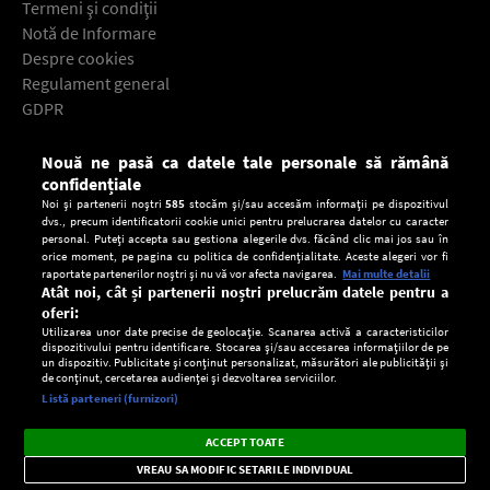
Termeni şi condiţii
Notă de Informare
Despre cookies
Regulament general
GDPR
Contact
Nouă ne pasă ca datele tale personale să rămână
Descarcă gratuit aplicaţia Europa FM pentru smartphone:
confidențiale
Noi și partenerii noștri
585
stocăm și/sau accesăm informații pe dispozitivul
dvs., precum identificatorii cookie unici pentru prelucrarea datelor cu caracter
personal. Puteți accepta sau gestiona alegerile dvs. făcând clic mai jos sau în
orice moment, pe pagina cu politica de confidențialitate. Aceste alegeri vor fi
raportate partenerilor noștri și nu vă vor afecta navigarea.
Mai multe detalii
Atât noi, cât și partenerii noștri prelucrăm datele pentru a
oferi:
Utilizarea unor date precise de geolocație. Scanarea activă a caracteristicilor
dispozitivului pentru identificare. Stocarea și/sau accesarea informațiilor de pe
un dispozitiv. Publicitate și conținut personalizat, măsurători ale publicității și
de conținut, cercetarea audienței și dezvoltarea serviciilor.
Setări:
Listă parteneri (furnizori)
Ascultă Europa FM în aplicație
Dark
×
Instalează
Radio live, podcasturi, știri și alerte
ACCEPT TOATE
Mode
importante.
VREAU SA MODIFIC SETARILE INDIVIDUAL
CONFIDENŢIALITATE