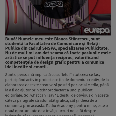
Bună! Numele meu este Bianca Stăncescu, sunt
studentă la Facultatea de Comunicare și Relații
Publice din cadrul SNSPA, specializarea Publicitate.
Nu de mult mi-am dat seama că toate pasiunile mele
artistice se pot influența reciproc, valorificând
competențele de design grafic pentru a comunica
idei inedite și emoții.
Sunt o persoană implicată cu sufletul în tot ceea ce fac,
participând activ în proiecte ce țin de domeniul creativ, de la
elaborarea de texte creative și postări pe Social Media, până
la a fi de ajutor prin tehnoredactarea unei publicații
editoriale. So, what can I say? E destul de obvious din aceste
câteva paragrafe că ador atât grafica, cât și ideea de a
comunica prin aceasta. Radio Academy, pentru mine, este o
nouă oportunitate de a învăța lucruri noi atât despre
industrie, cât și despre propria persoană. Doresc să