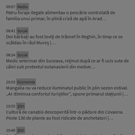
09:07
Mediu
Patru foraje ilegale alimentau o pescărie controlată de
familia unui primar, în plină criză de apă în Arad…
08:41
Social
Doi bărbați au fost loviți de trăsnet în Reghin, în timp ce se
scăldau în râul Mureș |…
08:24
Social
Medic veterinar din Suceava, reținut după ce ar fi ucis sute de
câini sub pretextul eutanasierii din motive…
20:03
Economie
Mangalia nu va reduce iluminatul public în plin sezon estival.
„Ar diminua confortul turiștilor”, spune primarul stațiunii |…
19:55
Știri
Cultură de canabis descoperită într-o pădure din Covasna.
Peste 130 de plante au fost ridicate de anchetatori |…
19:46
Știri