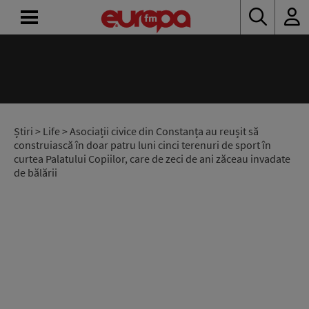
ACASĂ
ȘTIRI
RADIO
Știri
>
Life
> Asociații civice din Constanța au reușit să
construiască în doar patru luni cinci terenuri de sport în
curtea Palatului Copiilor, care de zeci de ani zăceau invadate
CONCURSURI
de bălării
PODCAST
ASCULTĂ
LIVE