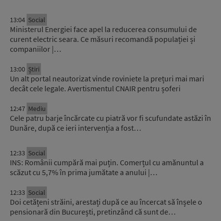
13:04
Social
Ministerul Energiei face apel la reducerea consumului de
curent electric seara. Ce măsuri recomandă populației și
companiilor |…
13:00
Știri
Un alt portal neautorizat vinde roviniete la prețuri mai mari
decât cele legale. Avertismentul CNAIR pentru șoferi
12:47
Mediu
Cele patru barje încărcate cu piatră vor fi scufundate astăzi în
Dunăre, după ce ieri intervenția a fost…
12:33
Social
INS: Românii cumpără mai puțin. Comerțul cu amănuntul a
scăzut cu 5,7% în prima jumătate a anului |…
12:33
Social
Doi cetățeni străini, arestați după ce au încercat să înșele o
pensionară din București, pretinzând că sunt de…