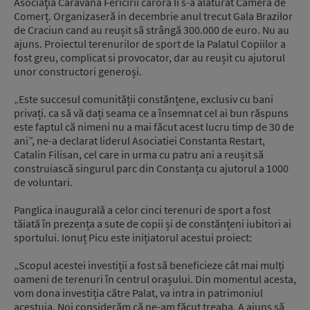
Asociaţia Caravana Fericirii cărora li s-a alăturat Camera de
Comerț. Organizaseră in decembrie anul trecut Gala Brazilor
de Craciun cand au reușit să strângă 300.000 de euro. Nu au
ajuns. Proiectul terenurilor de sport de la Palatul Copiilor a
fost greu, complicat si provocator, dar au reușit cu ajutorul
unor constructori generoși.
„Este succesul comunității constănțene, exclusiv cu bani
privați. ca să vă dați seama ce a însemnat cel ai bun răspuns
este faptul că nimeni nu a mai făcut acest lucru timp de 30 de
ani”, ne-a declarat liderul Asociatiei Constanta Restart,
Catalin Filisan, cel care in urma cu patru ani a reușit să
construiască singurul parc din Constanța cu ajutorul a 1000
de voluntari.
Panglica inaugurală a celor cinci terenuri de sport a fost
tăiată în prezența a sute de copii și de constănțeni iubitori ai
sportului. Ionuț Picu este inițiatorul acestui proiect:
„Scopul acestei investiții a fost să beneficieze cât mai mulți
oameni de terenuri în centrul orașului. Din momentul acesta,
vom dona investiția către Palat, va intra in patrimoniul
acestuia. Noi considerăm că ne-am făcut treaba. A ajuns să