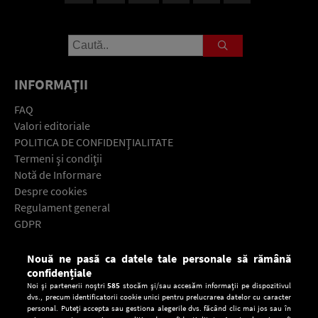
INFORMAŢII
FAQ
Valori editoriale
POLITICA DE CONFIDENŢIALITATE
Termeni şi condiţii
Notă de Informare
Despre cookies
Regulament general
GDPR
Contact
Nouă ne pasă ca datele tale personale să rămână
Descarcă gratuit aplicaţia Europa FM pentru smartphone:
confidențiale
Noi și partenerii noștri
585
stocăm și/sau accesăm informații pe dispozitivul
dvs., precum identificatorii cookie unici pentru prelucrarea datelor cu caracter
personal. Puteți accepta sau gestiona alegerile dvs. făcând clic mai jos sau în