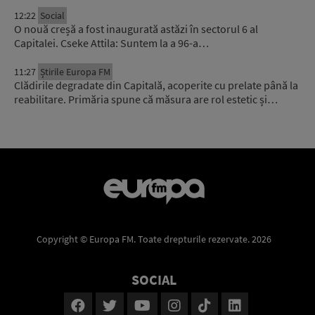
12:22
Social
O nouă creșă a fost inaugurată astăzi în sectorul 6 al
Capitalei. Cseke Attila: Suntem la a 96-a…
11:27
Știrile Europa FM
Clădirile degradate din Capitală, acoperite cu prelate până la
reabilitare. Primăria spune că măsura are rol estetic și…
Copyright © Europa FM. Toate drepturile rezervate. 2026
SOCIAL