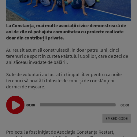
La Constanța, mai multe asociații civice demonstrează de
ani de zile că pot ajuta comunitatea cu proiecte realizate
doar din contribuții private.
Au reusit acum să construiască, in doar patru luni, cinci
terenuri de sport în curtea Palatului Copiilor, care de zeci de
ani zăceau invadate de bălării.
Sute de voluntari au lucrat in timpul liber pentru ca noile
terenuri să poată fi folosite de copii și de constănțenii
dornici de mișcare.
Audio
Player
00:00
00:00
EMBED CODE
Proiectul a fost inițiat de Asociaţia Constanţa Restart,