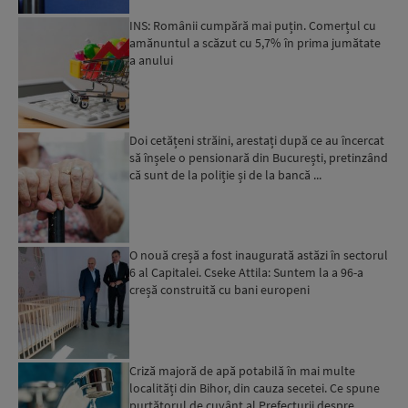
INS: Românii cumpără mai puțin. Comerțul cu
amănuntul a scăzut cu 5,7% în prima jumătate
a anului
Doi cetățeni străini, arestați după ce au încercat
să înșele o pensionară din București, pretinzând
că sunt de la poliție și de la bancă ...
O nouă creșă a fost inaugurată astăzi în sectorul
6 al Capitalei. Cseke Attila: Suntem la a 96-a
creșă construită cu bani europeni
Criză majoră de apă potabilă în mai multe
localități din Bihor, din cauza secetei. Ce spune
purtătorul de cuvânt al Prefecturii despre