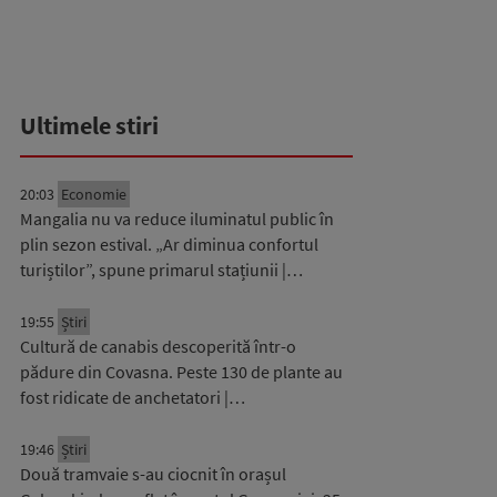
Ultimele stiri
20:03
Economie
Mangalia nu va reduce iluminatul public în
plin sezon estival. „Ar diminua confortul
turiștilor”, spune primarul stațiunii |…
19:55
Știri
Cultură de canabis descoperită într-o
pădure din Covasna. Peste 130 de plante au
fost ridicate de anchetatori |…
19:46
Știri
Două tramvaie s-au ciocnit în orașul