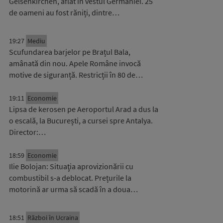
Gelsenkirchen, aflat în vestul Germaniei. 25
de oameni au fost răniți, dintre…
19:27
Mediu
Scufundarea barjelor pe Brațul Bala,
amânată din nou. Apele Române invocă
motive de siguranță. Restricții în 80 de…
19:11
Economie
Lipsa de kerosen pe Aeroportul Arad a dus la
o escală, la București, a cursei spre Antalya.
Director:…
18:59
Economie
Ilie Bolojan: Situaţia aprovizionării cu
combustibil s-a deblocat. Prețurile la
motorină ar urma să scadă în a doua…
18:51
Război în Ucraina