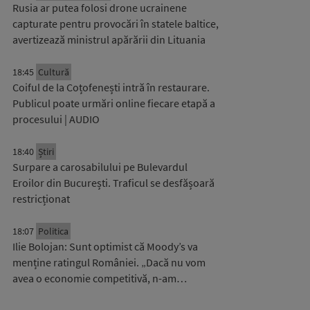
Rusia ar putea folosi drone ucrainene
capturate pentru provocări în statele baltice,
avertizează ministrul apărării din Lituania
18:45
Cultură
Coiful de la Coțofenești intră în restaurare.
Publicul poate urmări online fiecare etapă a
procesului | AUDIO
18:40
Știri
Surpare a carosabilului pe Bulevardul
Eroilor din București. Traficul se desfășoară
restricționat
18:07
Politica
Ilie Bolojan: Sunt optimist că Moody’s va
menține ratingul României. „Dacă nu vom
avea o economie competitivă, n-am…