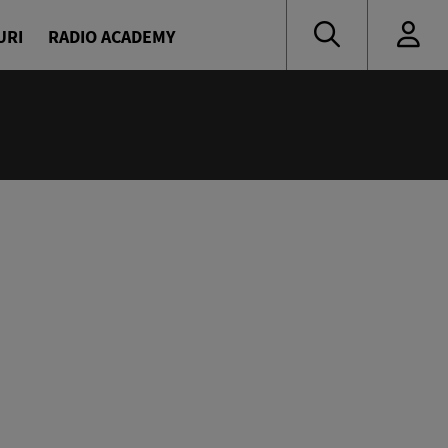
URI
RADIO ACADEMY
nă muzică