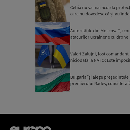
Cehia nu va mai acorda protecți
care nu dovedesc că și-au îndepli
Autoritățile din Moscova își co
atacurilor ucrainene cu drone
Valeri Zalujni, fost comandant
niciodată la NATO: Este imposibi
Bulgaria își alege președintele
premierului Radev, considerată 