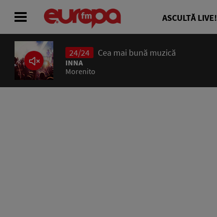
ASCULTĂ LIVE!
24/24
Cea mai bună muzică
ACASĂ
INNA
Morenito
ȘTIRI
RADIO
CONCURSURI
PODCAST
ASCULTĂ LIVE