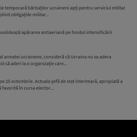
e temporară bărbaților ucraineni apți pentru serviciul militar
nit obligațiile militar...
nsolidează apărarea antiaeriană pe fondul intensificării
 al armatei ucrainene, consideră că Ucraina nu va adera
l să aderi la o organizație care...
 pe 25 octombrie. Actuala șefă de stat interimară, apropiată a
favorită în cursa elector...