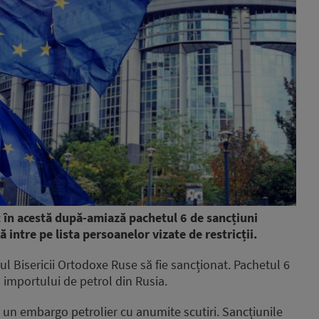
în acestă după-amiază pachetul 6 de sancțiuni
ă intre pe lista persoanelor vizate de restricții.
ul Bisericii Ortodoxe Ruse să fie sancționat. Pachetul 6
 importului de petrol din Rusia.
 un embargo petrolier cu anumite scutiri. Sancțiunile