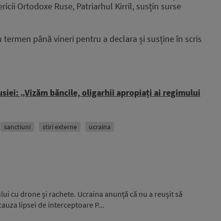
ricii Ortodoxe Ruse, Patriarhul Kirril, susțin surse
termen până vineri pentru a declara și susține în scris
iei: „Vizăm băncile, oligarhii apropiați ai regimului
sanctiuni
stiri externe
ucraina
ui cu drone și rachete. Ucraina anunță că nu a reușit să
auza lipsei de interceptoare P...