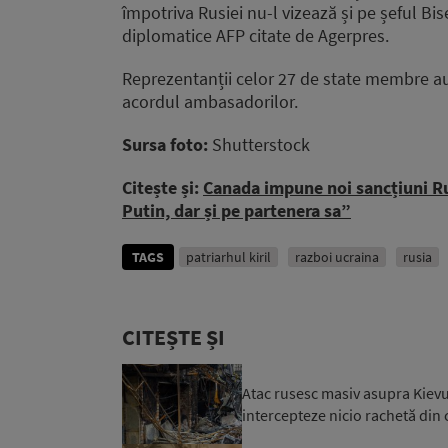
împotriva Rusiei nu-l vizează și pe șeful Bise
diplomatice AFP citate de Agerpres.
Reprezentanții celor 27 de state membre au 
acordul ambasadorilor.
Sursa foto:
Shutterstock
Citește și:
Canada impune noi sancțiuni Rus
Putin, dar și pe partenera sa”
TAGS
patriarhul kiril
razboi ucraina
rusia
CITEȘTE ȘI
Atac rusesc masiv asupra Kievul
intercepteze nicio rachetă din c