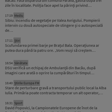
Bacău: Fata dispărută din comuna Parava, găsită după trei
zile în localitate. Poliția face apel la părinți privind…
17:19
Mediu
Sibiu: Incendiu de vegetație pe Valea Avrigului. Pompierii
intervin cu două autospeciale de stingere și o autospecială
de…
17:11
Știri
Scufundarea primei barje pe Brațul Bala. Operațiunea ar
putea dura până la patru ore. „Vom reuși să creștem…
16:54
Sănătate
DSU verifică un echipaj de Ambulanță din Bacău, după
imagini care arată o oprire la cumpărături în timpul…
16:40
Știrile Europa FM
Stare de perturbare gravă a transportului public local la Alba
Iulia. Primăria poate contracta temporar un alt operator,…
16:31
Sport
David Popovici, la Campionatele Europene de înot de la