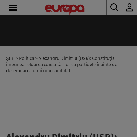
ACASĂ
ȘTIRI
RADIO
Știri
>
Politica
> Alexandru Dimitriu (USR): Constituția
impunea reluarea consultărilor cu partidele înainte de
desemnarea unui nou candidat
CONCURSURI
PODCAST
ASCULTĂ
LIVE