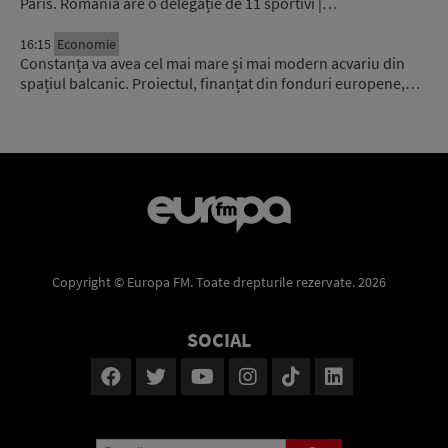
Paris. România are o delegație de 11 sportivi |…
16:15
Economie
Constanța va avea cel mai mare și mai modern acvariu din
spațiul balcanic. Proiectul, finanțat din fonduri europene,…
Copyright © Europa FM. Toate drepturile rezervate. 2026
SOCIAL