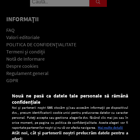
INFORMAŢII
FAQ
Valori editoriale
POLITICA DE CONFIDENŢIALITATE
Termeni şi condiţii
Notă de Informare
Despre cookies
Regulament general
GDPR
Contact
Nouă ne pasă ca datele tale personale să rămână
Descarcă gratuit aplicaţia Europa FM pentru smartphone:
confidențiale
Noi și partenerii noștri
585
stocăm și/sau accesăm informații pe dispozitivul
dvs., precum identificatorii cookie unici pentru prelucrarea datelor cu caracter
personal. Puteți accepta sau gestiona alegerile dvs. făcând clic mai jos sau în
orice moment, pe pagina cu politica de confidențialitate. Aceste alegeri vor fi
raportate partenerilor noștri și nu vă vor afecta navigarea.
Mai multe detalii
Atât noi, cât și partenerii noștri prelucrăm datele pentru a
oferi: