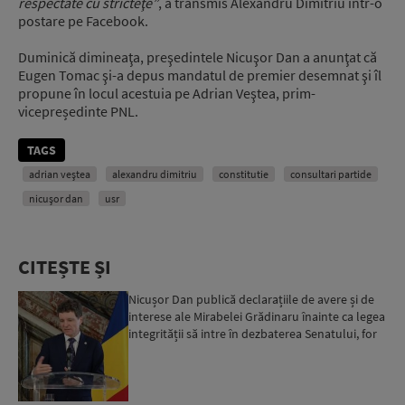
respectate cu stricteţe”
, a transmis Alexandru Dimitriu într-o
postare pe Facebook.
Duminică dimineaţa, preşedintele Nicuşor Dan a anunţat că
Eugen Tomac şi-a depus mandatul de premier desemnat şi îl
propune în locul acestuia pe Adrian Veştea, prim-
vicepreședinte PNL.
TAGS
adrian veștea
alexandru dimitriu
constitutie
consultari partide
nicușor dan
usr
CITEȘTE ȘI
Nicușor Dan publică declarațiile de avere și de
interese ale Mirabelei Grădinaru înainte ca legea
integrității să intre în dezbaterea Senatului, for
d...