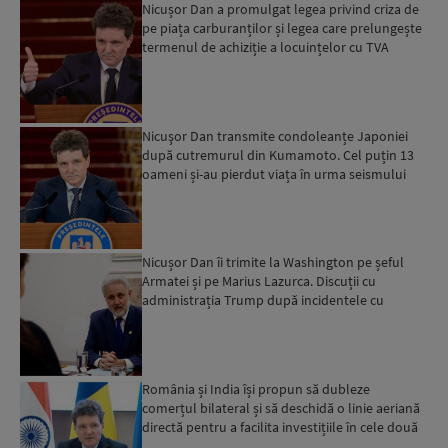
Nicușor Dan a promulgat legea privind criza de
pe piața carburanților și legea care prelungește
termenul de achiziție a locuințelor cu TVA
redus...
Nicuşor Dan transmite condoleanțe Japoniei
după cutremurul din Kumamoto. Cel puțin 13
oameni și-au pierdut viața în urma seismului
Nicușor Dan îi trimite la Washington pe șeful
Armatei și pe Marius Lazurca. Discuții cu
administrația Trump după incidentele cu
dronele rusești...
România și India își propun să dubleze
comerțul bilateral și să deschidă o linie aeriană
directă pentru a facilita investițiile în cele două
țări...