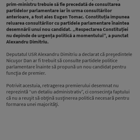
prim-ministru trebuie să fie precedată de consultarea
partidelor parlamentare iar în urma consultărilor
anterioare, a fost ales Eugen Tomac. Constituția impunea
reluarea consultărilor cu partidele parlamentare înaintea
desemnării unui nou candidat. „Respectarea Constituției
nu depinde de urgența politică a momentului”, a punctat
Alexandru Dimitriu.
Deputatul USR Alexandru Dimitriu a declarat că preşedintele
Nicuşor Dan ar fi trebuit să consulte partidele politice
parlamentare înainte să propună un nou candidat pentru
funcţia de premier.
Potrivit acestuia, retragerea premierului desemnat nu
reprezintă “un detaliu administrativ”, ci consecinţa faptului
că nu a reuşit să obţină susţinerea politică necesară pentru
formarea unei majorităţi.