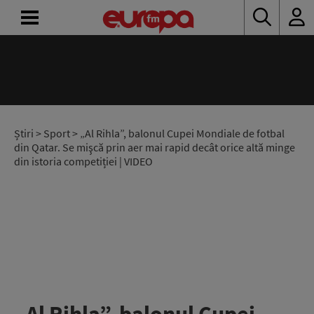
ACASĂ
ȘTIRI
RADIO
Știri
>
Sport
> „Al Rihla”, balonul Cupei Mondiale de fotbal
din Qatar. Se mişcă prin aer mai rapid decât orice altă minge
din istoria competiției | VIDEO
CONCURSURI
PODCAST
ASCULTĂ
LIVE