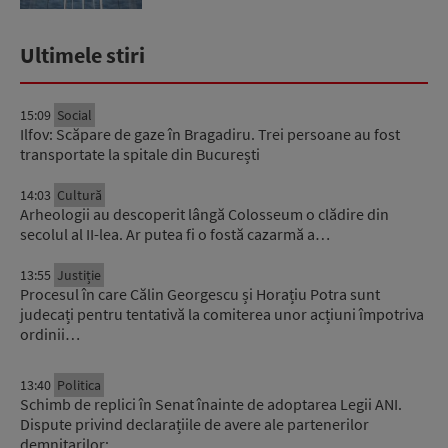
Ultimele stiri
15:09
Social
Ilfov: Scăpare de gaze în Bragadiru. Trei persoane au fost
transportate la spitale din București
14:03
Cultură
Arheologii au descoperit lângă Colosseum o clădire din
secolul al II-lea. Ar putea fi o fostă cazarmă a…
13:55
Justiție
Procesul în care Călin Georgescu și Horațiu Potra sunt
judecați pentru tentativă la comiterea unor acțiuni împotriva
ordinii…
13:40
Politica
Schimb de replici în Senat înainte de adoptarea Legii ANI.
Dispute privind declarațiile de avere ale partenerilor
demnitarilor:…