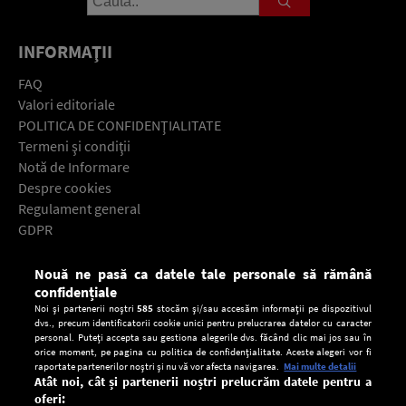
INFORMAŢII
FAQ
Valori editoriale
POLITICA DE CONFIDENŢIALITATE
Termeni şi condiţii
Notă de Informare
Despre cookies
Regulament general
GDPR
Contact
Nouă ne pasă ca datele tale personale să rămână
Descarcă gratuit aplicaţia Europa FM pentru smartphone:
confidențiale
Noi și partenerii noștri
585
stocăm și/sau accesăm informații pe dispozitivul
dvs., precum identificatorii cookie unici pentru prelucrarea datelor cu caracter
personal. Puteți accepta sau gestiona alegerile dvs. făcând clic mai jos sau în
orice moment, pe pagina cu politica de confidențialitate. Aceste alegeri vor fi
raportate partenerilor noștri și nu vă vor afecta navigarea.
Mai multe detalii
Atât noi, cât și partenerii noștri prelucrăm datele pentru a
oferi: