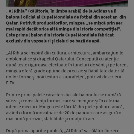
„Al Rihla” (călătorie, în limba arabă) de la Adidas va fi
balonul oficial al Cupei Mondiale de fotbal din acest an din
Qatar. Potrivit producătorilor, mingea „se mişcă prin aer
mai rapid decât orice altă minge din istoria competiţiei”.
Este primul balon din istoria Cupei Mondiale fabricat
exclusiv din vopseluri şi cleiuri pe bază de apă.
„Al Rihla se inspiră din cultura, arhitectura, ambarcaţiunile
emblematice şi drapelul Qatarului. Concepută cu atenţie
după teste riguroase efectuate în tuneluri de vânt şi pe teren,
mingea oferă grade optime de precizie şi fiabilitate datorită
noilor forme şi noii texturi a suprafeţei”, potrivit descrierii
FIFA.
Printre principalele caracteristici ale balonului se numără
viteza şi consistenţa formei, care se menţine şi în cele mai
intense meciuri. Mingea este făcută din piele poliuretanică,
având o formă inovatoare de 20 de panouri care asigură o
mai bună precizie, stabilitate şi rotaţie în aer.
După prima apariție publică, „Al Rihla” va călători în zece