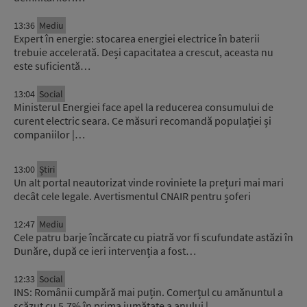
13:36
Mediu
Expert în energie: stocarea energiei electrice în baterii
trebuie accelerată. Deși capacitatea a crescut, aceasta nu
este suficientă…
13:04
Social
Ministerul Energiei face apel la reducerea consumului de
curent electric seara. Ce măsuri recomandă populației și
companiilor |…
13:00
Știri
Un alt portal neautorizat vinde roviniete la prețuri mai mari
decât cele legale. Avertismentul CNAIR pentru șoferi
12:47
Mediu
Cele patru barje încărcate cu piatră vor fi scufundate astăzi în
Dunăre, după ce ieri intervenția a fost…
12:33
Social
INS: Românii cumpără mai puțin. Comerțul cu amănuntul a
scăzut cu 5,7% în prima jumătate a anului |…