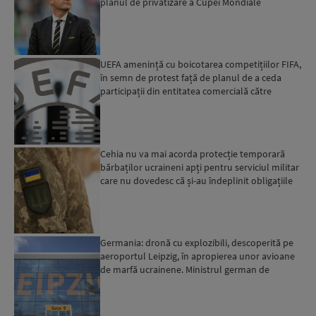
planul de privatizare a Cupei Mondiale
UEFA amenință cu boicotarea competițiilor FIFA,
în semn de protest față de planul de a ceda
participații din entitatea comercială către
investitori pr...
Cehia nu va mai acorda protecție temporară
bărbaților ucraineni apți pentru serviciul militar
care nu dovedesc că și-au îndeplinit obligațiile
militar...
Germania: dronă cu explozibili, descoperită pe
aeroportul Leipzig, în apropierea unor avioane
de marfă ucrainene. Ministrul german de
Interne: „Avem d...