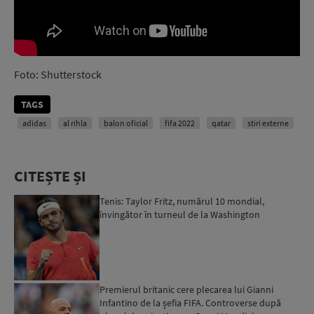
Foto: Shutterstock
TAGS
adidas
al rihla
balon oficial
fifa 2022
qatar
stiri externe
CITEȘTE ȘI
Tenis: Taylor Fritz, numărul 10 mondial,
învingător în turneul de la Washington
Premierul britanic cere plecarea lui Gianni
Infantino de la șefia FIFA. Controverse după