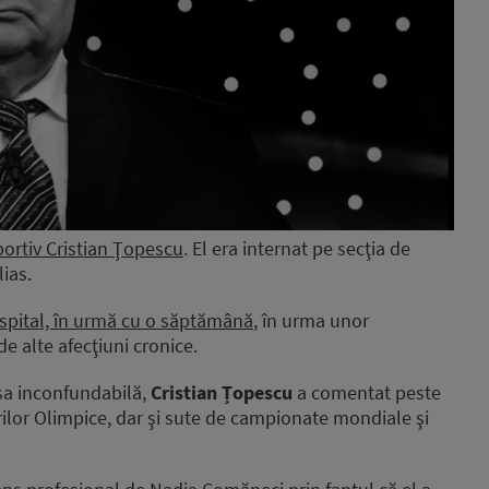
portiv Cristian Ţopescu
. El era internat pe secţia de
lias.
 spital, în urmă cu o săptămână
, în urma unor
de alte afecţiuni cronice.
sa inconfundabilă,
Cristian Țopescu
a comentat peste
urilor Olimpice, dar şi sute de campionate mondiale şi