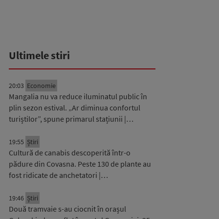
Ultimele stiri
20:03
Economie
Mangalia nu va reduce iluminatul public în
plin sezon estival. „Ar diminua confortul
turiștilor”, spune primarul stațiunii |…
19:55
Știri
Cultură de canabis descoperită într-o
pădure din Covasna. Peste 130 de plante au
fost ridicate de anchetatori |…
19:46
Știri
Două tramvaie s-au ciocnit în orașul