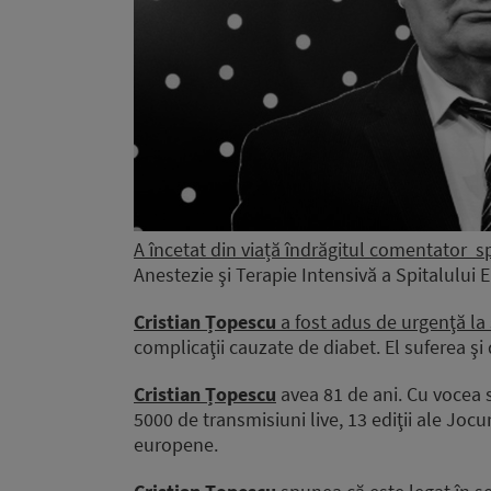
A încetat din viață îndrăgitul comentator s
Anestezie şi Terapie Intensivă a Spitalului E
Cristian Țopescu
a fost adus de urgenţă la
complicaţii cauzate de diabet. El suferea şi 
Cristian Țopescu
avea 81 de ani. Cu vocea 
5000 de transmisiuni live, 13 ediţii ale Joc
europene.