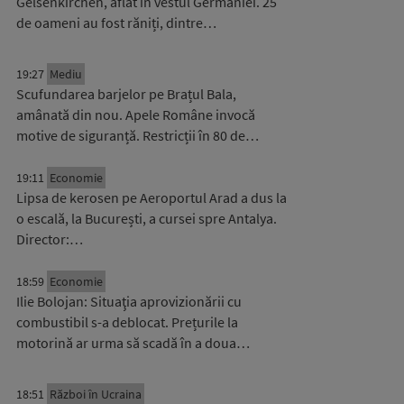
Gelsenkirchen, aflat în vestul Germaniei. 25
de oameni au fost răniți, dintre…
19:27
Mediu
Scufundarea barjelor pe Brațul Bala,
amânată din nou. Apele Române invocă
motive de siguranță. Restricții în 80 de…
19:11
Economie
Lipsa de kerosen pe Aeroportul Arad a dus la
o escală, la București, a cursei spre Antalya.
Director:…
18:59
Economie
Ilie Bolojan: Situaţia aprovizionării cu
combustibil s-a deblocat. Prețurile la
motorină ar urma să scadă în a doua…
18:51
Război în Ucraina