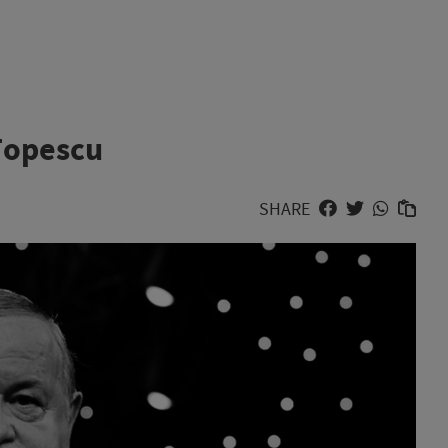
Țopescu
SHARE