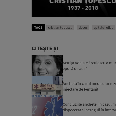
TAGS
cristian topescu
deces
spitalul elias
CITEȘTE ȘI
Actrița Adela Mărculescu a muri
epocă de aur”
Ancheta în cazul medicului rezid
injectare de Fentanil
Concluziile anchetei în cazul m
dispecerat și nereguli în interv