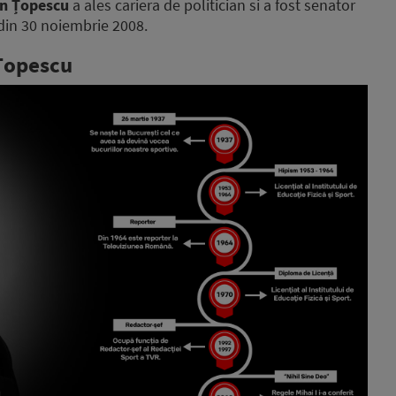
an Țopescu
a ales cariera de politician si a fost senator
din 30 noiembrie 2008.
 Țopescu