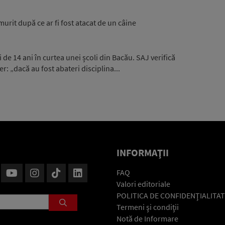
murit după ce ar fi fost atacat de un câine
e 14 ani în curtea unei școli din Bacău. SAJ verifică
: „dacă au fost abateri disciplina...
INFORMAŢII
FAQ
Valori editoriale
POLITICA DE CONFIDENŢIALITAT
Termeni şi condiţii
Notă de Informare