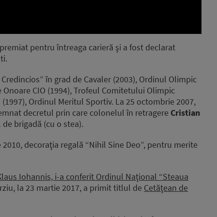
premiat pentru întreaga carieră şi a fost declarat
i.
l Credincios” în grad de Cavaler (2003), Ordinul Olimpic
e Onoare CIO (1994), Trofeul Comitetului Olimpic
997), Ordinul Meritul Sportiv. La 25 octombrie 2007,
emnat decretul prin care colonelul în retragere
Cristian
 de brigadă (cu o stea).
e 2010, decoraţia regală “Nihil Sine Deo”, pentru merite
Klaus Iohannis, i-a conferit Ordinul Naţional “Steaua
ârziu, la 23 martie 2017, a primit titlul de
Cetăţean de