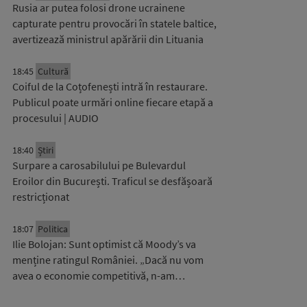
Rusia ar putea folosi drone ucrainene
capturate pentru provocări în statele baltice,
avertizează ministrul apărării din Lituania
18:45
Cultură
Coiful de la Coțofenești intră în restaurare.
Publicul poate urmări online fiecare etapă a
procesului | AUDIO
18:40
Știri
Surpare a carosabilului pe Bulevardul
Eroilor din București. Traficul se desfășoară
restricționat
18:07
Politica
Ilie Bolojan: Sunt optimist că Moody’s va
menține ratingul României. „Dacă nu vom
avea o economie competitivă, n-am…