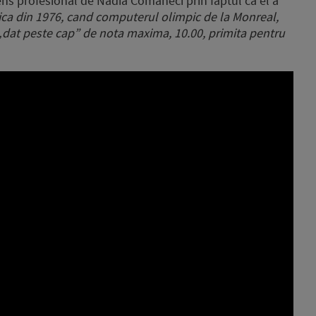
ens profesional de Nadia Comăneci prin faptul că el a
ca din 1976, cand computerul olimpic de la Monreal,
t „dat peste cap” de nota maxima, 10.00, primita pentru