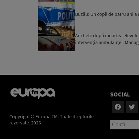
Buzău: Un copil de patru ani a 
Anchete după moartea elevului d
intervenția ambulanței. Manager
SOCIAL
Copyright © Europa FM. Toate drepturile
rezervate. 2026