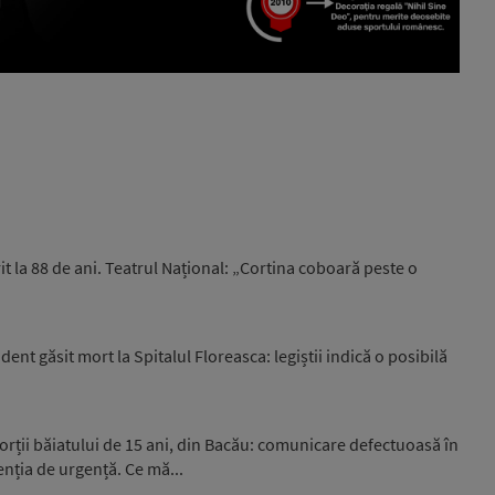
t la 88 de ani. Teatrul Național: „Cortina coboară peste o
ent găsit mort la Spitalul Floreasca: legiștii indică o posibilă
orții băiatului de 15 ani, din Bacău: comunicare defectuoasă în
enția de urgență. Ce mă...