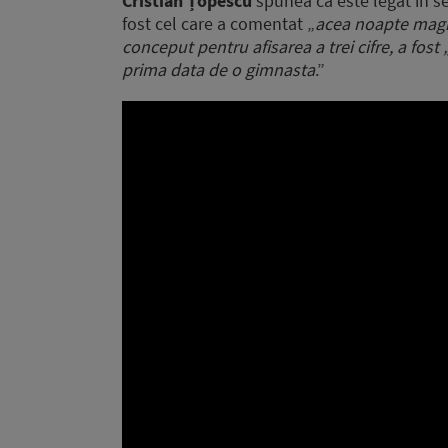
Cristian Țopescu
spunea că este legat în s
fost cel care a comentat „
acea noapte magi
conceput pentru afisarea a trei cifre, a fos
prima data de o gimnasta
.”