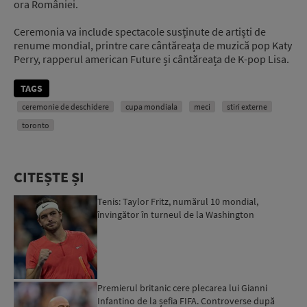
ora României.
Ceremonia va include spectacole susținute de artiști de
renume mondial, printre care cântăreața de muzică pop Katy
Perry, rapperul american Future și cântăreața de K-pop Lisa.
TAGS
ceremonie de deschidere
cupa mondiala
meci
stiri externe
toronto
CITEȘTE ȘI
Tenis: Taylor Fritz, numărul 10 mondial,
învingător în turneul de la Washington
Premierul britanic cere plecarea lui Gianni
Infantino de la șefia FIFA. Controverse după