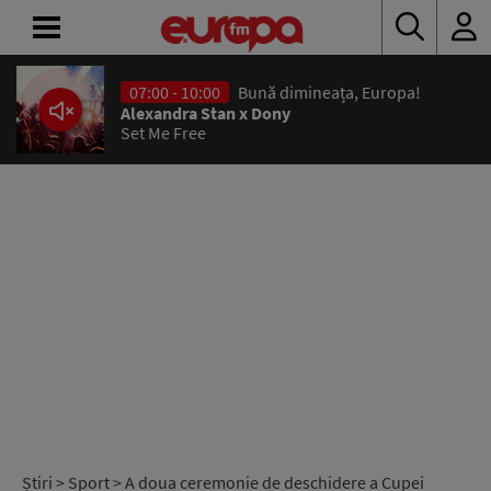
07:00 - 10:00
Bună dimineața, Europa!
ACASĂ
Alexandra Stan x Dony
Set Me Free
ȘTIRI
RADIO
CONCURSURI
PODCAST
ASCULTĂ
LIVE
Știri
>
Sport
> A doua ceremonie de deschidere a Cupei