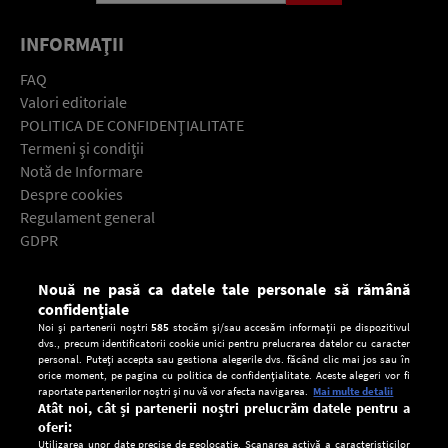
INFORMAŢII
FAQ
Valori editoriale
POLITICA DE CONFIDENŢIALITATE
Termeni şi condiţii
Notă de Informare
Despre cookies
Regulament general
GDPR
Contact
Nouă ne pasă ca datele tale personale să rămână
Descarcă gratuit aplicaţia Europa FM pentru smartphone:
confidențiale
Noi și partenerii noștri
585
stocăm și/sau accesăm informații pe dispozitivul
dvs., precum identificatorii cookie unici pentru prelucrarea datelor cu caracter
personal. Puteți accepta sau gestiona alegerile dvs. făcând clic mai jos sau în
orice moment, pe pagina cu politica de confidențialitate. Aceste alegeri vor fi
raportate partenerilor noștri și nu vă vor afecta navigarea.
Mai multe detalii
Atât noi, cât și partenerii noștri prelucrăm datele pentru a
oferi:
Utilizarea unor date precise de geolocație. Scanarea activă a caracteristicilor