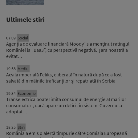
Ultimele stiri
07:09
Social
Agenția de evaluare financiară Moody`s a menținut ratingul
României la „Baa3”, cu perspectivă negativă. Țara noastră a
evitat…
19:58
Mediu
Acvila imperială Feliks, eliberată în natură după ce a fost
salvată din mâinile traficanților și repatriată în Serbia
19:34
Economie
Transelectrica poate limita consumul de energie al marilor
consumatori, dacă apare un deficit în sistem. Guvernul a
adoptat…
18:35
Știri
România a emis o alertă timpurie către Comisia Europeană