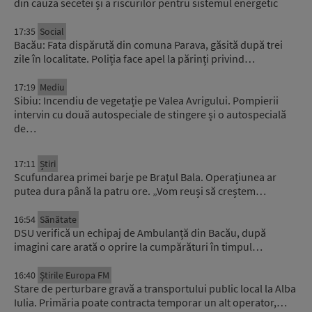
din cauza secetei și a riscurilor pentru sistemul energetic
17:35
Social
Bacău: Fata dispărută din comuna Parava, găsită după trei
zile în localitate. Poliția face apel la părinți privind…
17:19
Mediu
Sibiu: Incendiu de vegetație pe Valea Avrigului. Pompierii
intervin cu două autospeciale de stingere și o autospecială
de…
17:11
Știri
Scufundarea primei barje pe Brațul Bala. Operațiunea ar
putea dura până la patru ore. „Vom reuși să creștem…
16:54
Sănătate
DSU verifică un echipaj de Ambulanță din Bacău, după
imagini care arată o oprire la cumpărături în timpul…
16:40
Știrile Europa FM
Stare de perturbare gravă a transportului public local la Alba
Iulia. Primăria poate contracta temporar un alt operator,…