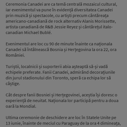
Ceremonia Canadei are ca temă centrală mozaicul cultural,
iar evenimentul va pune în evidență diversitatea Canadei
prin muzică și spectacole, cu artiști precum cântăreața
americano-canadiană de rock alternativ Alanis Morissette,
artista canadiană de R&B Jessie Reyez și cântărețul italo-
canadian Michael Bublé.
Evenimentul are loc cu 90 de minute înainte ca naționala
Canadei să întâlnească Bosnia și Herțegovina la ora 22, ora
României.
Turiștii, localnicii și suporterii abia așteaptă să-și vadă
echipele preferate. Fanii Canadei, admirând decorațiunile
din jurul stadionului din Toronto, speră ca echipa lor să
câștige.
Cât despre fanii Bosniei și Herțegovinei, aceștia își doresc o
experiență de neuitat. Naționala lor participă pentru a doua
oară la Mondial.
Ultima ceremonie de deschidere are loc în Statele Unite pe
13 iunie, înainte de meciul cu Paraguay de la ora 4 dimineața,