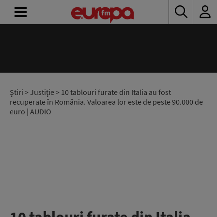
ACASĂ
ȘTIRI
RADIO
Știri
>
Justiție
> 10 tablouri furate din Italia au fost
recuperate în România. Valoarea lor este de peste 90.000 de
euro | AUDIO
CONCURSURI
PODCAST
ASCULTĂ
LIVE