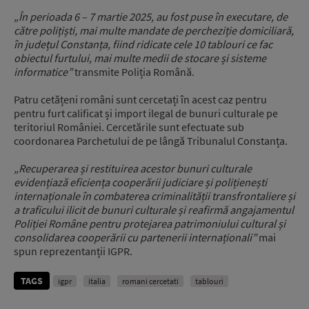
„În perioada 6 – 7 martie 2025, au fost puse în executare, de
către polițiști, mai multe mandate de percheziție domiciliară,
în județul Constanța, fiind ridicate cele 10 tablouri ce fac
obiectul furtului, mai multe medii de stocare și sisteme
informatice”
transmite Poliția Română.
Patru cetățeni români sunt cercetați în acest caz pentru
pentru furt calificat și import ilegal de bunuri culturale pe
teritoriul României. Cercetările sunt efectuate sub
coordonarea Parchetului de pe lângă Tribunalul Constanța.
„Recuperarea și restituirea acestor bunuri culturale
evidențiază eficiența cooperării judiciare și polițienești
internaționale în combaterea criminalității transfrontaliere și
a traficului ilicit de bunuri culturale și reafirmă angajamentul
Poliției Române pentru protejarea patrimoniului cultural și
consolidarea cooperării cu partenerii internaționali”
mai
spun reprezentanții IGPR.
TAGS
igpr
italia
romani cercetati
tablouri