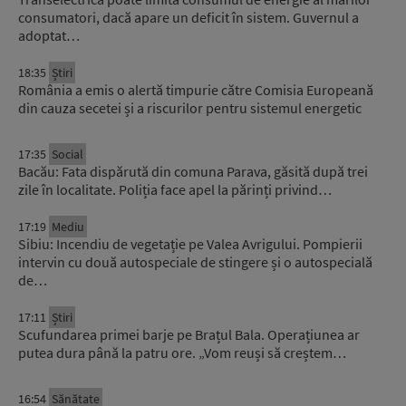
consumatori, dacă apare un deficit în sistem. Guvernul a
adoptat…
18:35
Știri
România a emis o alertă timpurie către Comisia Europeană
din cauza secetei și a riscurilor pentru sistemul energetic
17:35
Social
Bacău: Fata dispărută din comuna Parava, găsită după trei
zile în localitate. Poliția face apel la părinți privind…
17:19
Mediu
Sibiu: Incendiu de vegetație pe Valea Avrigului. Pompierii
intervin cu două autospeciale de stingere și o autospecială
de…
17:11
Știri
Scufundarea primei barje pe Brațul Bala. Operațiunea ar
putea dura până la patru ore. „Vom reuși să creștem…
16:54
Sănătate