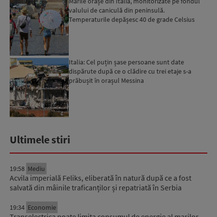
Marile orașe din Italia, monitorizate pe fondul
valului de caniculă din peninsulă.
Temperaturile depășesc 40 de grade Celsius
Italia: Cel puțin șase persoane sunt date
dispărute după ce o clădire cu trei etaje s-a
prăbușit în orașul Messina
Ultimele stiri
19:58
Mediu
Acvila imperială Feliks, eliberată în natură după ce a fost
salvată din mâinile traficanților și repatriată în Serbia
19:34
Economie
Transelectrica poate limita consumul de energie al marilor