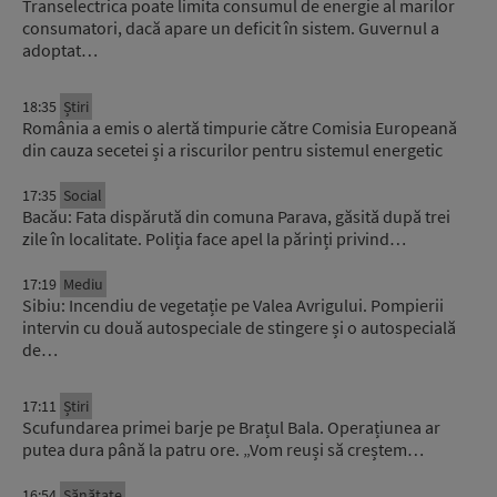
Transelectrica poate limita consumul de energie al marilor
consumatori, dacă apare un deficit în sistem. Guvernul a
adoptat…
18:35
Știri
România a emis o alertă timpurie către Comisia Europeană
din cauza secetei și a riscurilor pentru sistemul energetic
17:35
Social
Bacău: Fata dispărută din comuna Parava, găsită după trei
zile în localitate. Poliția face apel la părinți privind…
17:19
Mediu
Sibiu: Incendiu de vegetație pe Valea Avrigului. Pompierii
intervin cu două autospeciale de stingere și o autospecială
de…
17:11
Știri
Scufundarea primei barje pe Brațul Bala. Operațiunea ar
putea dura până la patru ore. „Vom reuși să creștem…
16:54
Sănătate