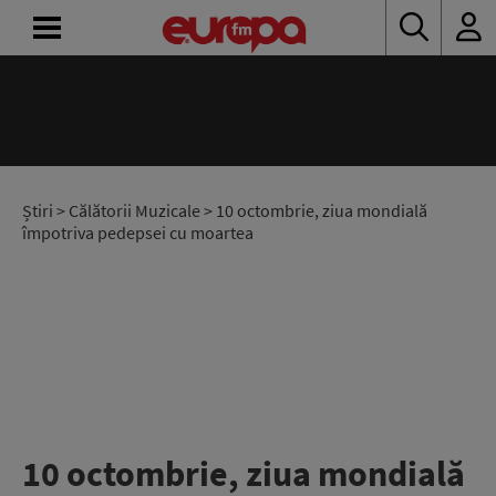
ACASĂ
ȘTIRI
RADIO
Știri
>
Călătorii Muzicale
> 10 octombrie, ziua mondială
împotriva pedepsei cu moartea
CONCURSURI
PODCAST
ASCULTĂ
LIVE
10 octombrie, ziua mondială