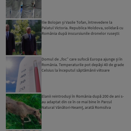
Ilie Bolojan și Vasile Tofan, întrevedere la
Palatul Victoria. Republica Moldova, solidară cu
România după inscursiunile dronelor rusești:
„noi știm d...
Domul de „foc” care sufocă Europa ajunge și în
România. Temperaturile pot depăși 40 de grade
Celsius la începutul săptămânii viitoare
Elanii reintroduși în România după 200 de ani s-
au adaptat din ce în ce mai bine în Parcul
Natural Vânători-Neamț, arată Romsilva