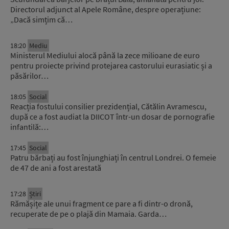
Directorul adjunct al Apele Române, despre operațiune:
„Dacă simțim că…
18:20
Mediu
Ministerul Mediului alocă până la zece milioane de euro
pentru proiecte privind protejarea castorului eurasiatic și a
păsărilor…
18:05
Social
Reacția fostului consilier prezidențial, Cătălin Avramescu,
după ce a fost audiat la DIICOT într-un dosar de pornografie
infantilă:…
17:45
Social
Patru bărbați au fost înjunghiați în centrul Londrei. O femeie
de 47 de ani a fost arestată
17:28
Știri
Rămășițe ale unui fragment ce pare a fi dintr-o dronă,
recuperate de pe o plajă din Mamaia. Garda…