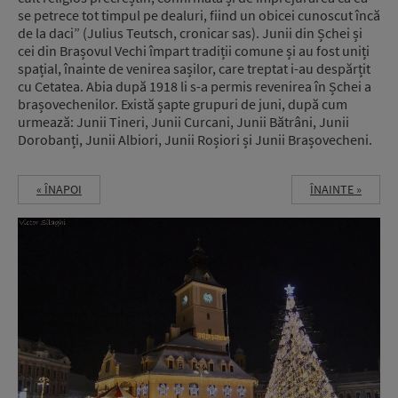
se petrece tot timpul pe dealuri, fiind un obicei cunoscut încă
de la daci” (Julius Teutsch, cronicar sas). Junii din Șchei și
cei din Brașovul Vechi împart tradiții comune și au fost uniți
spațial, înainte de venirea sașilor, care treptat i-au despărțit
cu Cetatea. Abia după 1918 li s-a permis revenirea în Șchei a
brașovechenilor. Există șapte grupuri de juni, după cum
urmează: Junii Tineri, Junii Curcani, Junii Bătrâni, Junii
Dorobanți, Junii Albiori, Junii Roșiori și Junii Brașovecheni.
« ÎNAPOI
ÎNAINTE »