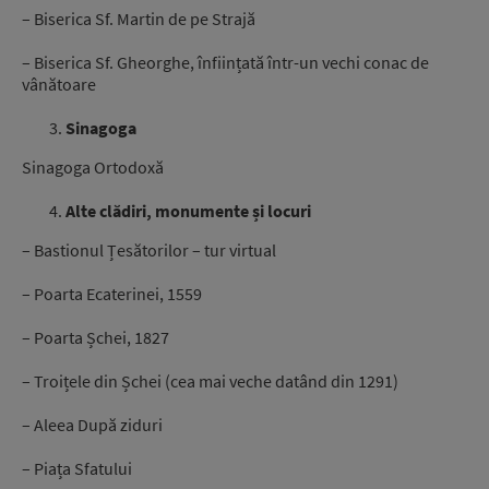
– Biserica Sf. Martin de pe Strajă
– Biserica Sf. Gheorghe, înființată într-un vechi conac de
vânătoare
Sinagoga
Sinagoga Ortodoxă
Alte clădiri, monumente și locuri
– Bastionul Țesătorilor – tur virtual
– Poarta Ecaterinei, 1559
– Poarta Șchei, 1827
– Troițele din Șchei (cea mai veche datând din 1291)
– Aleea După ziduri
– Piața Sfatului