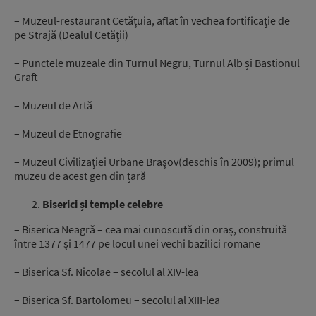
– Muzeul-restaurant Cetățuia, aflat în vechea fortificație de
pe Strajă (Dealul Cetății)
– Punctele muzeale din Turnul Negru, Turnul Alb și Bastionul
Graft
– Muzeul de Artă
– Muzeul de Etnografie
– Muzeul Civilizației Urbane Brașov(deschis în 2009); primul
muzeu de acest gen din țară
Biserici și temple celebre
– Biserica Neagră – cea mai cunoscută din oraș, construită
între 1377 și 1477 pe locul unei vechi bazilici romane
– Biserica Sf. Nicolae – secolul al XIV-lea
– Biserica Sf. Bartolomeu – secolul al XIII-lea