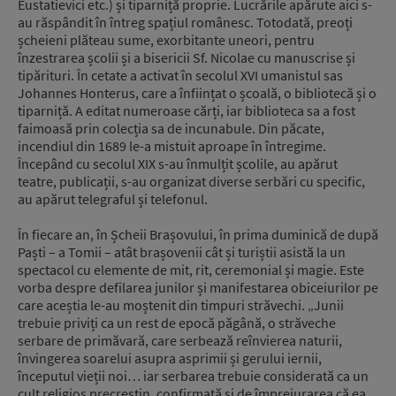
Eustatievici etc.) și tiparniță proprie. Lucrările apărute aici s-
au răspândit în întreg spațiul românesc. Totodată, preoți
șcheieni plăteau sume, exorbitante uneori, pentru
înzestrarea școlii și a bisericii Sf. Nicolae cu manuscrise și
tipărituri. În cetate a activat în secolul XVI umanistul sas
Johannes Honterus, care a înființat o școală, o bibliotecă și o
tiparniță. A editat numeroase cărți, iar biblioteca sa a fost
faimoasă prin colecția sa de incunabule. Din păcate,
incendiul din 1689 le-a mistuit aproape în întregime.
Începând cu secolul XIX s-au înmulțit școlile, au apărut
teatre, publicații, s-au organizat diverse serbări cu specific,
au apărut telegraful și telefonul.
În fiecare an, în Șcheii Brașovului, în prima duminică de după
Paști – a Tomii – atât brașovenii cât și turiștii asistă la un
spectacol cu elemente de mit, rit, ceremonial și magie. Este
vorba despre defilarea junilor și manifestarea obiceiurilor pe
care aceștia le-au moștenit din timpuri străvechi. „Junii
trebuie priviți ca un rest de epocă păgână, o străveche
serbare de primăvară, care serbează reînvierea naturii,
învingerea soarelui asupra asprimii și gerului iernii,
începutul vieții noi… iar serbarea trebuie considerată ca un
cult religios precreștin, confirmată și de împrejurarea că ea