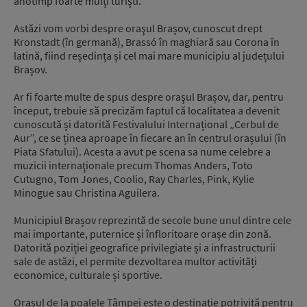
anotimp foarte mulţi turişti.
Astăzi vom vorbi despre oraşul Brașov, cunoscut drept
Kronstadt (în germană), Brassó în maghiară sau Corona în
latină, fiind reședința și cel mai mare municipiu al județului
Brașov.
Ar fi foarte multe de spus despre oraşul Brașov, dar, pentru
început, trebuie să precizăm faptul că localitatea a devenit
cunoscută și datorită Festivalului Internațional „Cerbul de
Aur”, ce se ținea aproape în fiecare an în centrul orașului (în
Piata Sfatului). Acesta a avut pe scena sa nume celebre a
muzicii internaţionale precum Thomas Anders, Toto
Cutugno, Tom Jones, Coolio, Ray Charles, Pink, Kylie
Minogue sau Christina Aguilera.
Municipiul Brașov reprezintă de secole bune unul dintre cele
mai importante, puternice și înfloritoare orașe din zonă.
Datorită poziției geografice privilegiate și a infrastructurii
sale de astăzi, el permite dezvoltarea multor activități
economice, culturale și sportive.
Oraşul de la poalele Tâmpei este o destinaţie potrivită pentru