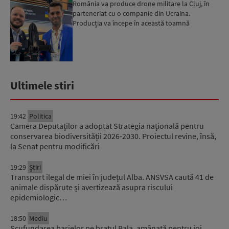
România va produce drone militare la Cluj, în
parteneriat cu o companie din Ucraina.
Producția va începe în această toamnă
Ultimele stiri
19:42
Politica
Camera Deputaților a adoptat Strategia națională pentru
conservarea biodiversității 2026-2030. Proiectul revine, însă,
la Senat pentru modificări
19:29
Știri
Transport ilegal de miei în județul Alba. ANSVSA caută 41 de
animale dispărute și avertizează asupra riscului
epidemiologic…
18:50
Mediu
Scufundarea barjelor pe brațul Bala, amânată pentru joi.