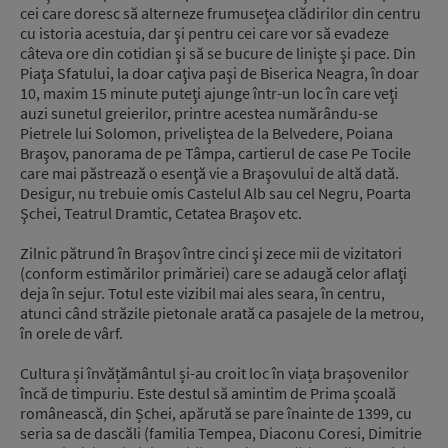
cei care doresc să alterneze frumuseţea clădirilor din centru
cu istoria acestuia, dar şi pentru cei care vor să evadeze
câteva ore din cotidian şi să se bucure de linişte şi pace. Din
Piaţa Sfatului, la doar caţiva paşi de Biserica Neagra, în doar
10, maxim 15 minute puteţi ajunge într-un loc în care veţi
auzi sunetul greierilor, printre acestea numărându-se
Pietrele lui Solomon, priveliştea de la Belvedere, Poiana
Braşov, panorama de pe Tâmpa, cartierul de case Pe Tocile
care mai păstrează o esenţă vie a Braşovului de altă dată.
Desigur, nu trebuie omis Castelul Alb sau cel Negru, Poarta
Şchei, Teatrul Dramtic, Cetatea Braşov etc.
Zilnic pătrund în Braşov între cinci şi zece mii de vizitatori
(conform estimărilor primăriei) care se adaugă celor aflaţi
deja în sejur. Totul este vizibil mai ales seara, în centru,
atunci când străzile pietonale arată ca pasajele de la metrou,
în orele de vârf.
Cultura și învățământul și-au croit loc în viața brașovenilor
încă de timpuriu. Este destul să amintim de Prima școală
românească, din Șchei, apărută se pare înainte de 1399, cu
seria sa de dascăli (familia Tempea, Diaconu Coresi, Dimitrie