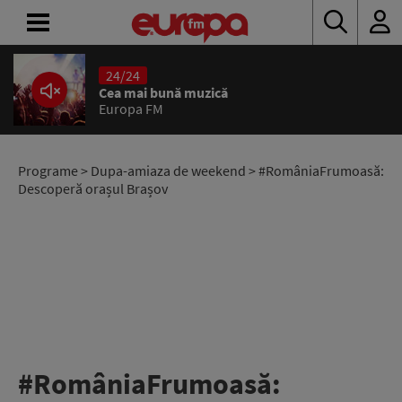
24/24
ACASĂ
Cea mai bună muzică
Europa FM
ȘTIRI
RADIO
Programe
>
Dupa-amiaza de weekend
> #‎RomâniaFrumoasă:‬
Descoperă orașul Brașov
CONCURSURI
PODCAST
ASCULTĂ
LIVE
#‎RomâniaFrumoasă:‬