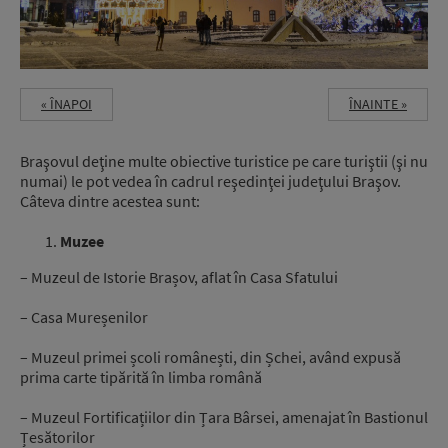
« ÎNAPOI
ÎNAINTE »
Braşovul deţine multe obiective turistice pe care turiştii (şi nu
numai) le pot vedea în cadrul reşedinţei judeţului Braşov.
Câteva dintre acestea sunt:
Muzee
– Muzeul de Istorie Brașov, aflat în Casa Sfatului
– Casa Mureșenilor
– Muzeul primei școli românești, din Șchei, având expusă
prima carte tipărită în limba română
– Muzeul Fortificațiilor din Țara Bârsei, amenajat în Bastionul
Țesătorilor