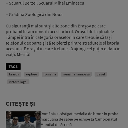
– Scuarul Berzei, Scuarul Mihai Eminescu
– Grădina Zoologică din Noua
Cu siguranţă mai sunt şi alte zone din Braşov pe care
probabil le-am omis în acest articol. Oraşul de la ploalele
Tâmpei intra în categoria oraşelor în care trebuie să laşi
telefonul deoparte şi să te pierzi printre straduţele şi istoria
acestuia. E oraşul în care trebuie să ajungi cel puţin o data în
viaţă. Merită!
TAGS
brasov
explore
romania
românia frumoasă
travel
victor silaghi
CITEȘTE ȘI
România a câștigat medalia de bronz în proba
masculină de sabie pe echipe la Campionatul
Mondial de Scrimă