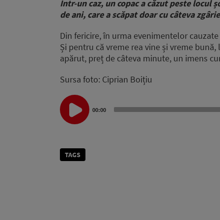
Intr-un caz, un copac a căzut peste locul ș
de ani, care a scăpat doar cu câteva zgârie
Din fericire, în urma evenimentelor cauzate
Și pentru că vreme rea vine și vreme bună, l
apărut, preț de câteva minute, un imens cu
Sursa foto: Ciprian Boițiu
Audio
Player
00:00
TAGS