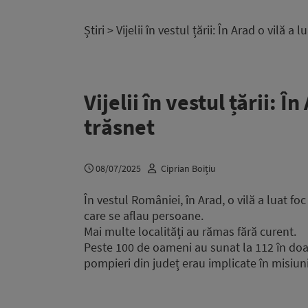
Știri
> Vijelii în vestul țării: În Arad o vilă a 
Vijelii în vestul țării: Î
trăsnet
08/07/2025
Ciprian Boițiu
În vestul României, în Arad, o vilă a luat foc
care se aflau persoane.
Mai multe localități au rămas fără curent.
Peste 100 de oameni au sunat la 112 în doa
pompieri din județ erau implicate în misiuni