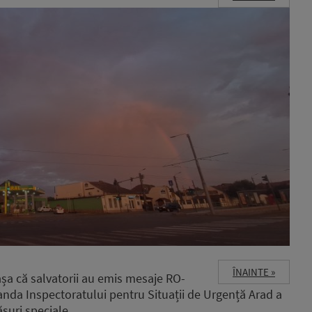
ÎNAINTE »
 așa că salvatorii au emis mesaje RO-
anda Inspectoratului pentru Situații de Urgență Arad a
suri speciale.