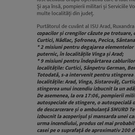
Și așa însă, pompierii militari și Serviciile
multe localități din județ.
Purtătorul de cuvânt al ISU Arad, Ruxandra
copacilor și crengilor căzute pe trotuare, 
Curtici, Nădlac, Șofronea, Pecica, Sântana
* 2 misiuni pentru degajarea elementelor 
puternic, în localitățile Vinga și Arad;
* 9 misiuni pentru îndepărtarea cablurilor 
localitățile: Curtici, Sânpetru German, Be
Totodată, s-a intervenit pentru stingerea a
localitățile: Arad, Vinga, Sistarovăț, Curti
stingerea unui incendiu izbucnit la un adă
De asemenea, la ora 17:06, pompierii mili
autospeciale de stingere, o autospecială de
de descarcerare și o ambulanță SMURD Ter
izbucnit la acoperișul și mansarda unei ca
urma incendiului, produs cel mai probabil
casei pe o suprafață de aproximativ 200 de