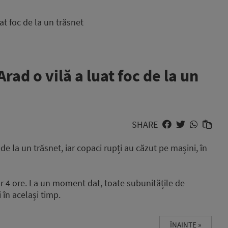
luat foc de la un trăsnet
n Arad o vilă a luat foc de la un
SHARE
 de la un trăsnet, iar copaci rupți au căzut pe mașini, în
r 4 ore. La un moment dat, toate subunitățile de
 în același timp.
ÎNAINTE »