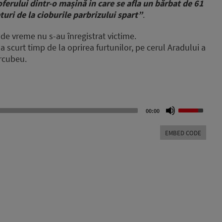
oferului dintr-o mașină in care se afla un bărbat de 61
turi de la cioburile parbrizului spart”
.
 de vreme nu s-au înregistrat victime.
a scurt timp de la oprirea furtunilor, pe cerul Aradului a
rcubeu.
Use
00:00
Up/Down
Arrow
EMBED CODE
keys
to
increase
or
decrease
volume.