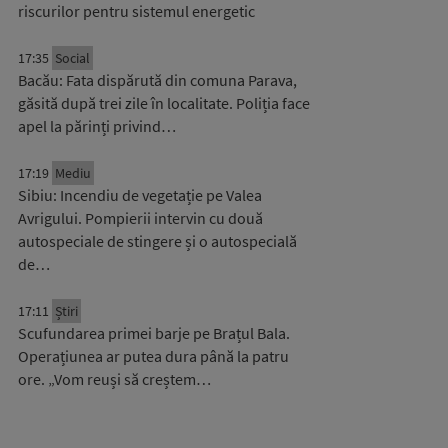
riscurilor pentru sistemul energetic
17:35
Social
Bacău: Fata dispărută din comuna Parava,
găsită după trei zile în localitate. Poliția face
apel la părinți privind…
17:19
Mediu
Sibiu: Incendiu de vegetație pe Valea
Avrigului. Pompierii intervin cu două
autospeciale de stingere și o autospecială
de…
17:11
Știri
Scufundarea primei barje pe Brațul Bala.
Operațiunea ar putea dura până la patru
ore. „Vom reuși să creștem…