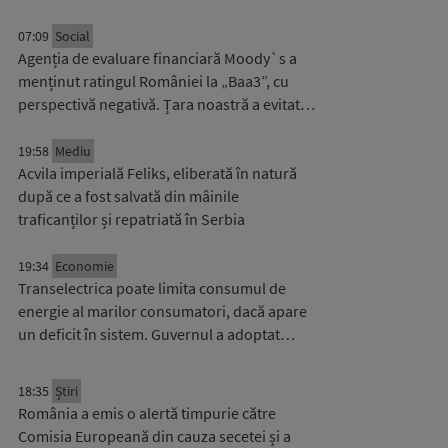
07:09
Social
Agenția de evaluare financiară Moody`s a
menținut ratingul României la „Baa3”, cu
perspectivă negativă. Țara noastră a evitat…
19:58
Mediu
Acvila imperială Feliks, eliberată în natură
după ce a fost salvată din mâinile
traficanților și repatriată în Serbia
19:34
Economie
Transelectrica poate limita consumul de
energie al marilor consumatori, dacă apare
un deficit în sistem. Guvernul a adoptat…
18:35
Știri
România a emis o alertă timpurie către
Comisia Europeană din cauza secetei și a