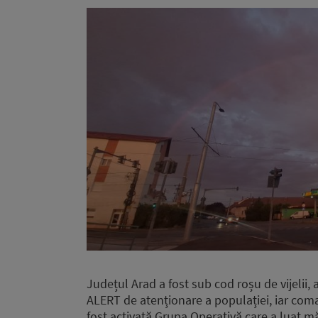
Județul Arad a fost sub cod roșu de vijelii,
ALERT de atenționare a populației, iar com
fost activată Grupa Operativă care a luat mă