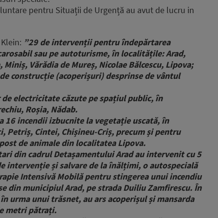
 Voluntare pentru Situații de Urgență au avut de lucru in
 Klein:
”29 de intervenții pentru îndepărtarea
carosabil sau pe autoturisme, în localitățile: Arad,
, Miniș, Vărădia de Mureș, Nicolae Bălcescu, Lipova;
de construcție (acoperișuri) desprinse de vântul
de electricitate căzute pe spațiul public, în
rechiu, Roșia, Nădab.
 16 incendii izbucnite la vegetație uscată, în
ci, Petriș, Cintei, Chișineu-Criș, precum și pentru
post de animale din localitatea Lipova.
tari din cadrul Detașamentului Arad au intervenit cu 5
 intervenție și salvare de la înălțimi, o autospecială
apie Intensivă Mobilă pentru stingerea unui incendiu
se din municipiul Arad, pe strada Duiliu Zamfirescu. În
 în urma unui trăsnet, au ars acoperișul și mansarda
 metri pătrați.