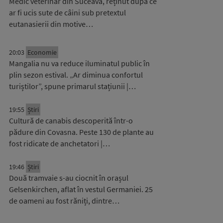
Medic veterinar din Suceava, reținut după ce
ar fi ucis sute de câini sub pretextul
eutanasierii din motive…
20:03
Economie
Mangalia nu va reduce iluminatul public în
plin sezon estival. „Ar diminua confortul
turiștilor”, spune primarul stațiunii |…
19:55
Știri
Cultură de canabis descoperită într-o
pădure din Covasna. Peste 130 de plante au
fost ridicate de anchetatori |…
19:46
Știri
Două tramvaie s-au ciocnit în orașul
Gelsenkirchen, aflat în vestul Germaniei. 25
de oameni au fost răniți, dintre…