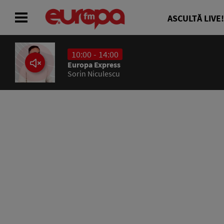
ASCULTĂ LIVE!
10:00 - 14:00
ACASĂ
Europa Express
Sorin Niculescu
ȘTIRI
RADIO
CONCURSURI
PODCAST
ASCULTĂ LIVE