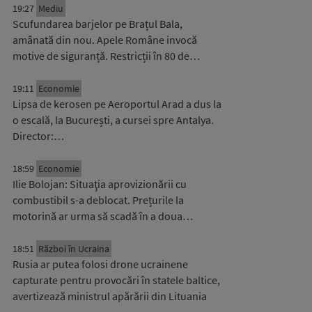
19:27
Mediu
Scufundarea barjelor pe Brațul Bala,
amânată din nou. Apele Române invocă
motive de siguranță. Restricții în 80 de…
19:11
Economie
Lipsa de kerosen pe Aeroportul Arad a dus la
o escală, la București, a cursei spre Antalya.
Director:…
18:59
Economie
Ilie Bolojan: Situaţia aprovizionării cu
combustibil s-a deblocat. Prețurile la
motorină ar urma să scadă în a doua…
18:51
Război în Ucraina
Rusia ar putea folosi drone ucrainene
capturate pentru provocări în statele baltice,
avertizează ministrul apărării din Lituania