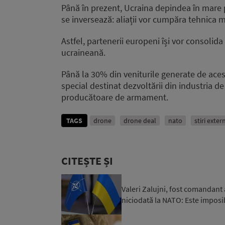
Până în prezent, Ucraina depindea în mare p
se inversează: aliații vor cumpăra tehnica m
Astfel, partenerii europeni își vor consolida
ucraineană.
Până la 30% din veniturile generate de acest
special destinat dezvoltării din industria 
producătoare de armament.
TAGS
drone
drone deal
nato
stiri exter
CITEȘTE ȘI
Valeri Zalujni, fost comandant
niciodată la NATO: Este imposibi