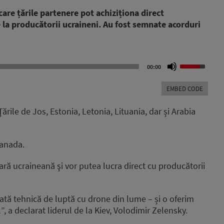
care țările partenere pot achiziționa direct
 la producătorii ucraineni.
Au fost semnate acorduri
Use
00:00
Up/Down
Arrow
EMBED CODE
keys
to
rile de Jos, Estonia, Letonia, Lituania, dar și Arabia
increase
or
decrease
Canada.
volume.
ară ucraineană şi vor putea lucra direct cu producătorii
ată tehnică de luptă cu drone din lume – și o oferim
”, a declarat liderul de la Kiev, Volodimir Zelensky.