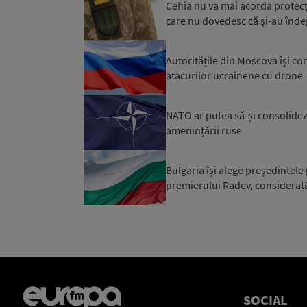
Cehia nu va mai acorda protecți
care nu dovedesc că și-au îndepli
Autoritățile din Moscova își co
atacurilor ucrainene cu drone
NATO ar putea să-și consolidez
amenințării ruse
Bulgaria își alege președintele
premierului Radev, considerată 
SOCIAL