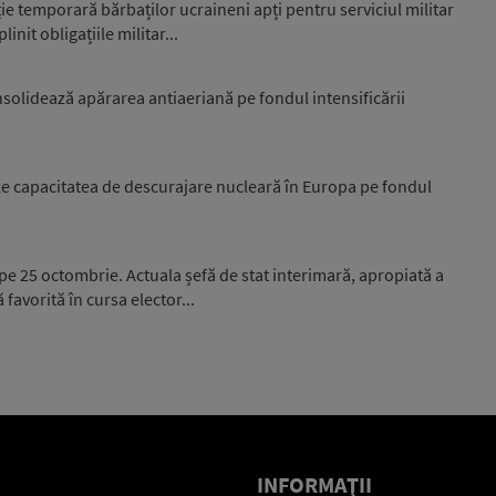
e temporară bărbaților ucraineni apți pentru serviciul militar
nit obligațiile militar...
nsolidează apărarea antiaeriană pe fondul intensificării
e capacitatea de descurajare nucleară în Europa pe fondul
 pe 25 octombrie. Actuala șefă de stat interimară, apropiată a
favorită în cursa elector...
INFORMAŢII