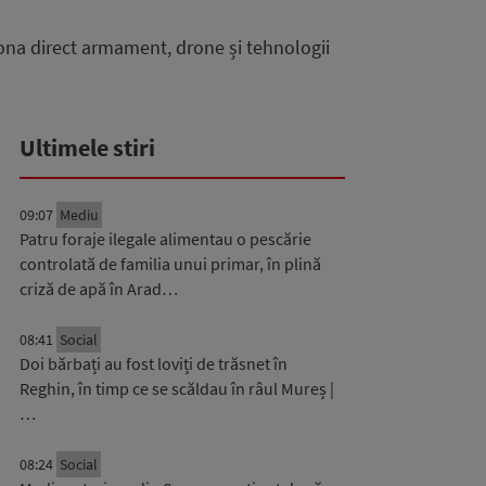
iona direct armament, drone și tehnologii
Ultimele stiri
09:07
Mediu
Patru foraje ilegale alimentau o pescărie
controlată de familia unui primar, în plină
criză de apă în Arad…
08:41
Social
Doi bărbați au fost loviți de trăsnet în
Reghin, în timp ce se scăldau în râul Mureș |
…
08:24
Social