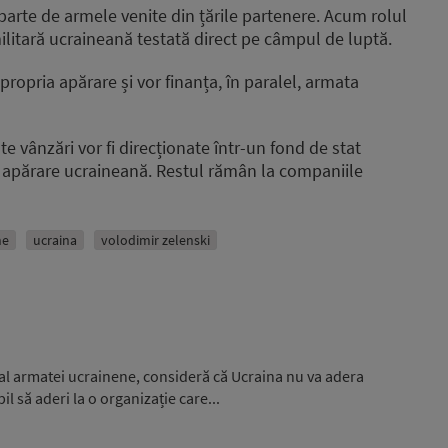
arte de armele venite din țările partenere. Acum rolul
ilitară ucraineană testată direct pe câmpul de luptă.
 propria apărare și vor finanța, în paralel, armata
e vânzări vor fi direcționate într-un fond de stat
de apărare ucraineană. Restul rămân la companiile
ne
ucraina
volodimir zelenski
 al armatei ucrainene, consideră că Ucraina nu va adera
l să aderi la o organizație care...