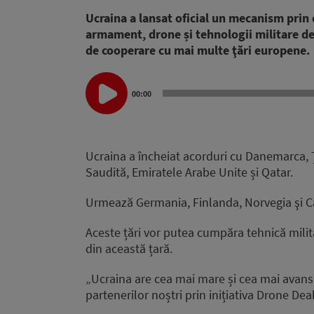
Ucraina a lansat oficial un mecanism prin 
armament, drone și tehnologii militare de
de cooperare cu mai multe ţări europene.
Audio
00:00
Player
Ucraina a încheiat acorduri cu Danemarca, Ţă
Saudită, Emiratele Arabe Unite și Qatar.
Urmează Germania, Finlanda, Norvegia şi 
Aceste țări vor putea cumpăra tehnică milit
din această țară.
„Ucraina are cea mai mare și cea mai avans
partenerilor noștri prin inițiativa Drone Deal