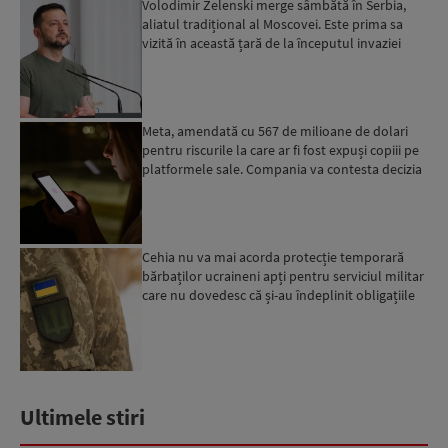
Volodimir Zelenski merge sâmbătă în Serbia,
aliatul tradițional al Moscovei. Este prima sa
vizită în această țară de la începutul invaziei
ruse...
Meta, amendată cu 567 de milioane de dolari
pentru riscurile la care ar fi fost expuși copiii pe
platformele sale. Compania va contesta decizia
Cehia nu va mai acorda protecție temporară
bărbaților ucraineni apți pentru serviciul militar
care nu dovedesc că și-au îndeplinit obligațiile
militar...
Ultimele stiri