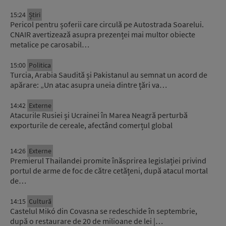
15:24
Știri
Pericol pentru șoferii care circulă pe Autostrada Soarelui.
CNAIR avertizează asupra prezenței mai multor obiecte
metalice pe carosabil…
15:00
Politica
Turcia, Arabia Saudită și Pakistanul au semnat un acord de
apărare: „Un atac asupra uneia dintre țări va…
14:42
Externe
Atacurile Rusiei și Ucrainei în Marea Neagră perturbă
exporturile de cereale, afectând comerțul global
14:26
Externe
Premierul Thailandei promite înăsprirea legislației privind
portul de arme de foc de către cetățeni, după atacul mortal
de…
14:15
Cultură
Castelul Mikó din Covasna se redeschide în septembrie,
după o restaurare de 20 de milioane de lei |…