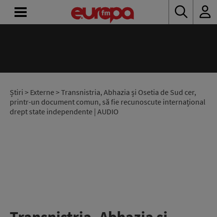
ACASĂ
ȘTIRI
RADIO
Știri
>
Externe
> Transnistria, Abhazia și Osetia de Sud cer,
printr-un document comun, să fie recunoscute internațional
drept state independente | AUDIO
CONCURSURI
PODCAST
ASCULTĂ
LIVE