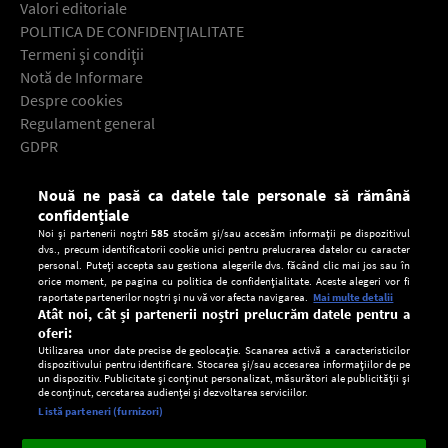
Valori editoriale
POLITICA DE CONFIDENŢIALITATE
Termeni şi condiţii
Notă de Informare
Despre cookies
Regulament general
GDPR
Contact
Nouă ne pasă ca datele tale personale să rămână
Descarcă gratuit aplicaţia Europa FM pentru smartphone:
confidențiale
Noi și partenerii noștri
585
stocăm și/sau accesăm informații pe dispozitivul
dvs., precum identificatorii cookie unici pentru prelucrarea datelor cu caracter
personal. Puteți accepta sau gestiona alegerile dvs. făcând clic mai jos sau în
orice moment, pe pagina cu politica de confidențialitate. Aceste alegeri vor fi
raportate partenerilor noștri și nu vă vor afecta navigarea.
Mai multe detalii
Atât noi, cât și partenerii noștri prelucrăm datele pentru a
oferi:
Utilizarea unor date precise de geolocație. Scanarea activă a caracteristicilor
dispozitivului pentru identificare. Stocarea și/sau accesarea informațiilor de pe
un dispozitiv. Publicitate și conținut personalizat, măsurători ale publicității și
de conținut, cercetarea audienței și dezvoltarea serviciilor.
Setări:
Listă parteneri (furnizori)
Ascultă Europa FM în aplicație
Dark
×