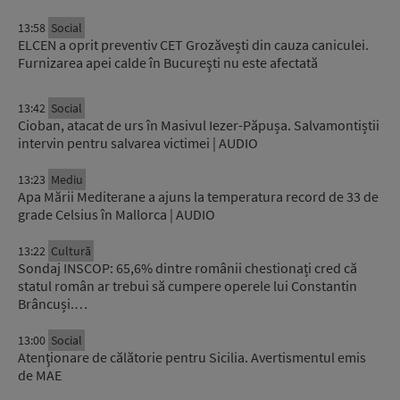
13:58
Social
ELCEN a oprit preventiv CET Grozăvești din cauza caniculei.
Furnizarea apei calde în Bucureşti nu este afectată
13:42
Social
Cioban, atacat de urs în Masivul Iezer-Păpușa. Salvamontiștii
intervin pentru salvarea victimei | AUDIO
13:23
Mediu
Apa Mării Mediterane a ajuns la temperatura record de 33 de
grade Celsius în Mallorca | AUDIO
13:22
Cultură
Sondaj INSCOP: 65,6% dintre românii chestionați cred că
statul român ar trebui să cumpere operele lui Constantin
Brâncuși.…
13:00
Social
Atenţionare de călătorie pentru Sicilia. Avertismentul emis
de MAE