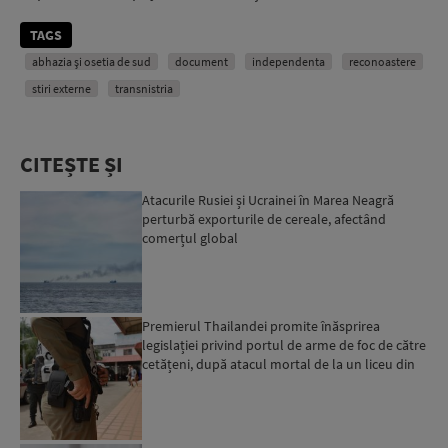
TAGS
abhazia și osetia de sud
document
independenta
reconoastere
stiri externe
transnistria
CITEȘTE ȘI
Atacurile Rusiei și Ucrainei în Marea Neagră
perturbă exporturile de cereale, afectând
comerțul global
Premierul Thailandei promite înăsprirea
legislației privind portul de arme de foc de către
cetățeni, după atacul mortal de la un liceu din
Bangkok...