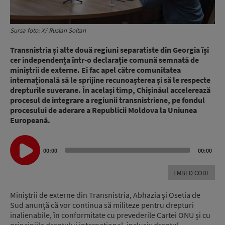
Sursa foto: X/ Ruslan Soltan
Transnistria și alte două regiuni separatiste din Georgia își
cer independența într-o declarație comună semnată de
miniștrii de externe. Ei fac apel către comunitatea
internațională să le sprijine recunoașterea și să le respecte
drepturile suverane. În același timp, Chișinăul accelerează
procesul de integrare a regiunii transnistriene, pe fondul
procesului de aderare a Republicii Moldova la Uniunea
Europeană.
Audio
00:00
00:00
Player
EMBED CODE
Miniștrii de externe din Transnistria, Abhazia și Osetia de
Sud anunță că vor continua să militeze pentru drepturi
inalienabile, în conformitate cu prevederile Cartei ONU și cu
principiile dreptului internațional, inclusiv dreptul