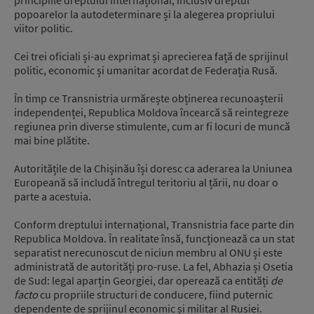
popoarelor la autodeterminare și la alegerea propriului
viitor politic.
Cei trei oficiali și-au exprimat și aprecierea față de sprijinul
politic, economic și umanitar acordat de Federația Rusă.
În timp ce Transnistria urmărește obținerea recunoașterii
independenței, Republica Moldova încearcă să reintegreze
regiunea prin diverse stimulente, cum ar fi locuri de muncă
mai bine plătite.
Autoritățile de la Chișinău își doresc ca aderarea la Uniunea
Europeană să includă întregul teritoriu al țării, nu doar o
parte a acestuia.
Conform dreptului internațional, Transnistria face parte din
Republica Moldova. În realitate însă, funcționează ca un stat
separatist nerecunoscut de niciun membru al ONU și este
administrată de autorități pro-ruse. La fel, Abhazia și Osetia
de Sud: legal aparțin Georgiei, dar operează ca entități
de
facto
cu propriile structuri de conducere, fiind puternic
dependente de sprijinul economic și militar al Rusiei.